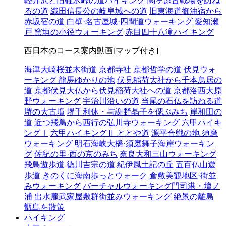
軽井沢と旧碓氷峠の道ハイキング
関ヶ原古戦場を訪ね
るの道
織田信長公の岐阜城への道
旧東海道御油宿から
赤坂宿の道
白壁·名古屋城·四間道ウォーキング
愛知瀬
戸 窯垣の小径ウォーキング
赤目四十八滝ハイキング
西日本のコース案内動画[マップ付き]
海津大崎桜並木街道
京都寺社
京都哲学の道
伏見ウォ
ーキング 龍馬ゆかりの地
伏見稲荷大社から千本鳥居の
道
京都伏見大仏から伏見稲荷大社への道
京都洛西大原
野ウォーキング
宇治川沿いの道
当尾の石仏を訪ねる道
堺の大古墳
堺千利休・与謝野晶子を偲ぶみち
岸和田の
道
近つ飛鳥から西行の弘川寺ウォーキング
六甲ハイキ
ングⅠ
六甲ハイキングⅡ ととや道
源平合戦の地 須磨
ウォーキング
明石海峡大橋·須磨舞子海岸ウォーキン
グ
佐紀の里·西の京のみち
奈良大和三山ウォーキング
飛鳥遊歩道
徳川吉宗の道
紀伊風土記の丘
五百仏山遊
歩道
きのくに海南歩っとウォーク
倉敷美観地区·街並
みウォーキング
バーチャルウォーキング門司港・壇ノ
浦
出水麓武家屋敷群街並みウォーキング
絶景の離島
甑島を散策
ハイキング