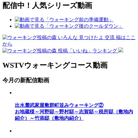
配信中！人気シリーズ動画
WSTVウォーキングコース動画
今月の新配信動画
出水麓武家屋敷群町並みウォーキング②
お地蔵様～河野邸～野村邸～志賀邸～税所邸（敷地内
紹介）～竹添邸（敷地内紹介）