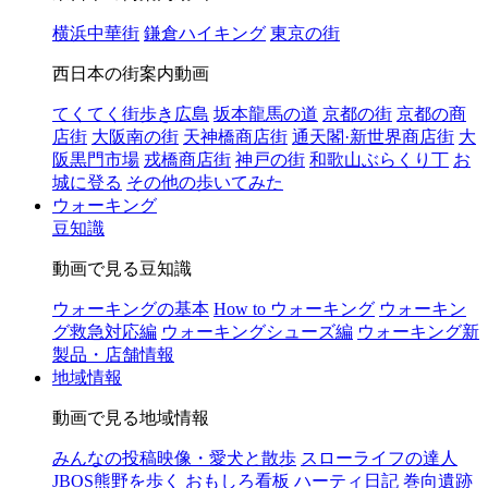
横浜中華街
鎌倉ハイキング
東京の街
西日本の街案内動画
てくてく街歩き広島
坂本龍馬の道
京都の街
京都の商
店街
大阪南の街
天神橋商店街
通天閣·新世界商店街
大
阪黒門市場
戎橋商店街
神戸の街
和歌山ぶらくり丁
お
城に登る
その他の歩いてみた
ウォーキング
豆知識
動画で見る豆知識
ウォーキングの基本
How to ウォーキング
ウォーキン
グ救急対応編
ウォーキングシューズ編
ウォーキング新
製品・店舗情報
地域情報
動画で見る地域情報
みんなの投稿映像・愛犬と散歩
スローライフの達人
JBOS熊野を歩く
おもしろ看板
ハーティ日記
巻向遺跡