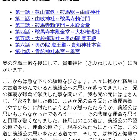
第一話・叡山電鉄・鞍馬駅～由岐神社
第二話・由岐神社～鞍馬寺勅使門
第三話・鞍馬寺勅使門～本殿金堂
第四話・鞍馬寺本殿金堂～大杉権現社
第五話・大杉権現社～奥の院 魔王殿
第六話・奥の院 魔王殿～貴船神社本宮
第七話・貴船神社本宮～奥宮
奥の院魔王殿を後にして、貴船神社（きぶねじんじゃ）に向
かいます。
ここからは急な下りの坂道を歩きます。木々に抱かれ鞍馬山
の古道を歩んでいると義経公への思いが募ってきました。兄
の頼朝が鎌倉で挙兵した事を聞いて、我も兄の元にはせさん
じ、平家を打倒した後に、まさか兄の命を受けた藤原泰衡
（やすひら）に討たれようと誰が思っただろうか、義経公は
思いもよらなかったであろう・・・。その悲痛な運命を思う
と目頭が熱くなりました。鞍馬山のこの道は、義経公の希望
の道であり、運命の道です。現在の私たちにとっては、この
道は義経公の思いをたどる道です。そして、森林浴と健康ウ