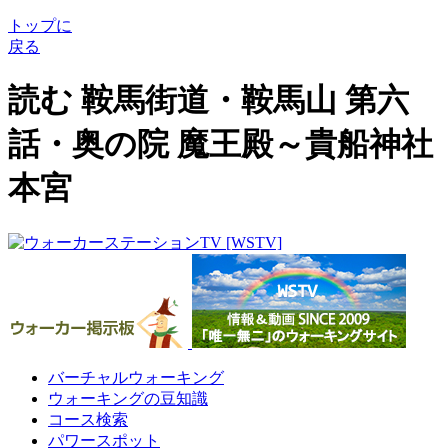
トップに
戻る
読む 鞍馬街道・鞍馬山 第六
話・奥の院 魔王殿～貴船神社
本宮
バーチャルウォーキング
ウォーキングの豆知識
コース検索
パワースポット