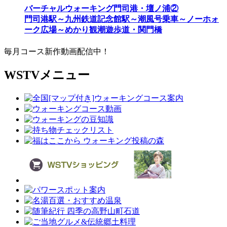
バーチャルウォーキング門司港・壇ノ浦②
門司港駅～九州鉄道記念館駅～潮風号乗車～ノーホォ
ーク広場～めかり観潮遊歩道・関門橋
毎月コース新作動画配信中！
WSTVメニュー