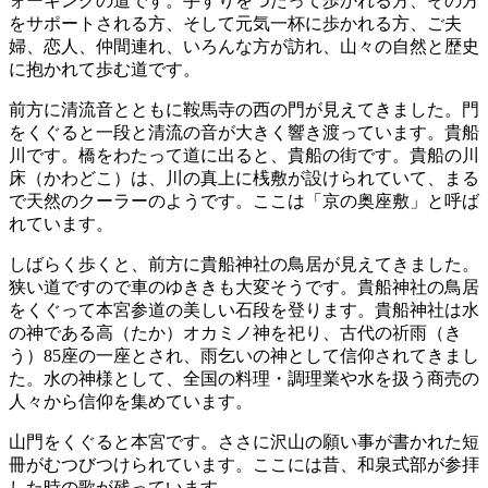
ォーキングの道です。手すりをつたって歩かれる方、その方
をサポートされる方、そして元気一杯に歩かれる方、ご夫
婦、恋人、仲間連れ、いろんな方が訪れ、山々の自然と歴史
に抱かれて歩む道です。
前方に清流音とともに鞍馬寺の西の門が見えてきました。門
をくぐると一段と清流の音が大きく響き渡っています。貴船
川です。橋をわたって道に出ると、貴船の街です。貴船の川
床（かわどこ）は、川の真上に桟敷が設けられていて、まる
で天然のクーラーのようです。ここは「京の奥座敷」と呼ば
れています。
しばらく歩くと、前方に貴船神社の鳥居が見えてきました。
狭い道ですので車のゆききも大変そうです。貴船神社の鳥居
をくぐって本宮参道の美しい石段を登ります。貴船神社は水
の神である高（たか）オカミノ神を祀り、古代の祈雨（き
う）85座の一座とされ、雨乞いの神として信仰されてきまし
た。水の神様として、全国の料理・調理業や水を扱う商売の
人々から信仰を集めています。
山門をくぐると本宮です。ささに沢山の願い事が書かれた短
冊がむつびつけられています。ここには昔、和泉式部が参拝
した時の歌が残っています。