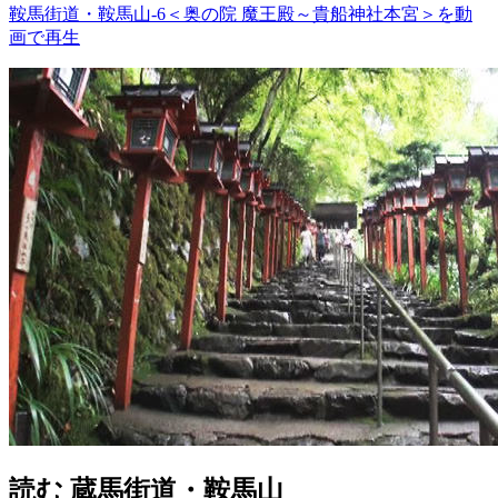
鞍馬街道・鞍馬山-6＜奥の院 魔王殿～貴船神社本宮＞を動
画で再生
読む
蔵馬街道・鞍馬山