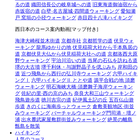
るの道
織田信長公の岐阜城への道
旧東海道御油宿から
赤坂宿の道
白壁·名古屋城·四間道ウォーキング
愛知瀬
戸 窯垣の小径ウォーキング
赤目四十八滝ハイキング
西日本のコース案内動画[マップ付き]
海津大崎桜並木街道
京都寺社
京都哲学の道
伏見ウォ
ーキング 龍馬ゆかりの地
伏見稲荷大社から千本鳥居の
道
京都伏見大仏から伏見稲荷大社への道
京都洛西大原
野ウォーキング
宇治川沿いの道
当尾の石仏を訪ねる道
堺の大古墳
堺千利休・与謝野晶子を偲ぶみち
岸和田の
道
近つ飛鳥から西行の弘川寺ウォーキング
六甲ハイキ
ングⅠ
六甲ハイキングⅡ ととや道
源平合戦の地 須磨
ウォーキング
明石海峡大橋·須磨舞子海岸ウォーキン
グ
佐紀の里·西の京のみち
奈良大和三山ウォーキング
飛鳥遊歩道
徳川吉宗の道
紀伊風土記の丘
五百仏山遊
歩道
きのくに海南歩っとウォーク
倉敷美観地区·街並
みウォーキング
バーチャルウォーキング門司港・壇ノ
浦
出水麓武家屋敷群街並みウォーキング
絶景の離島
甑島を散策
ハイキング
人気のコース