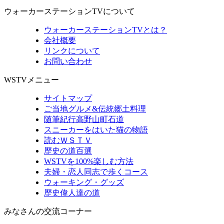
ウォーカーステーションTVについて
ウォーカーステーションTVとは？
会社概要
リンクについて
お問い合わせ
WSTVメニュー
サイトマップ
ご当地グルメ&伝統郷土料理
随筆紀行高野山町石道
スニーカーをはいた猫の物語
読むＷＳＴＶ
歴史の道百選
WSTVを100%楽しむ方法
夫婦・恋人同志で歩くコース
ウォーキング・グッズ
歴史偉人達の道
みなさんの交流コーナー