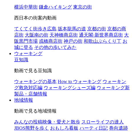
横浜中華街
鎌倉ハイキング
東京の街
西日本の街案内動画
てくてく街歩き広島
坂本龍馬の道
京都の街
京都の商
店街
大阪南の街
天神橋商店街
通天閣·新世界商店街
大
阪黒門市場
戎橋商店街
神戸の街
和歌山ぶらくり丁
お
城に登る
その他の歩いてみた
ウォーキング
豆知識
動画で見る豆知識
ウォーキングの基本
How to ウォーキング
ウォーキン
グ救急対応編
ウォーキングシューズ編
ウォーキング新
製品・店舗情報
地域情報
動画で見る地域情報
みんなの投稿映像・愛犬と散歩
スローライフの達人
JBOS熊野を歩く
おもしろ看板
ハーティ日記
巻向遺跡