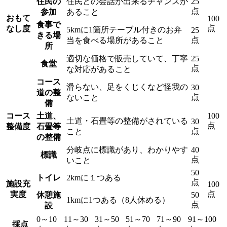
住民の
住民との会話が出来るチャンスが
25
点
参加
あること
おもて
100
食事で
点
なし度
5kmに1箇所テーブル付きのお弁
25
きる場
点
当を食べる場所があること
所
適切な価格で販売していて、丁寧
25
食堂
点
な対応があること
コース
滑らない、足をくじくなど怪我の
30
道の整
点
ないこと
備
コース
土道、
100
土道・石畳等の整備がされている
30
点
整備度
石畳等
点
こと
の整備
分岐点に標識があり、わかりやす
40
標識
点
いこと
50
トイレ
2kmに１つある
点
施設充
100
点
実度
休憩施
50
1kmに1つある（8人休める）
点
設
0～10
11～30
31～50
51～70
71～90
91～100
採点