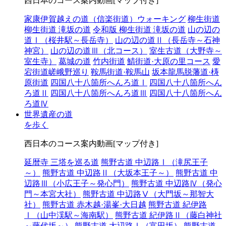
西日本のコース案内動画[マップ付き]
家康伊賀越えの道（信楽街道）ウォーキング
柳生街道
柳生街道 滝坂の道
令和版 柳生街道 滝坂の道
山の辺の
道Ⅰ（桜井駅～長岳寺）
山の辺の道Ⅱ（長岳寺～石神
神宮）
山の辺の道Ⅲ（北コース）
室生古道（大野寺～
室生寺）
葛城の道
竹内街道
鯖街道·大原の里コース
愛
宕街道嵯峨野巡り
鞍馬街道·鞍馬山
坂本龍馬脱藩道·梼
原街道
四国八十八箇所へんろ道Ⅰ
四国八十八箇所へん
ろ道Ⅱ
四国八十八箇所へんろ道Ⅲ
四国八十八箇所へん
ろ道Ⅳ
世界遺産の道
を歩く
西日本のコース案内動画[マップ付き]
延暦寺 三塔を巡る道
熊野古道 中辺路Ⅰ（滝尻王子
～）
熊野古道 中辺路Ⅱ（大坂本王子～）
熊野古道 中
辺路Ⅲ（小広王子～発心門）
熊野古道 中辺路Ⅳ（発心
門～本宮大社）
熊野古道 中辺路Ⅴ（大門坂～那智大
社）
熊野古道 赤木越·湯峯·大日越
熊野古道 紀伊路
Ⅰ（山中渓駅～海南駅）
熊野古道 紀伊路Ⅱ（藤白神社
～藤代坂～）
熊野古道 大辺路Ⅰ（富田坂）
熊野古道