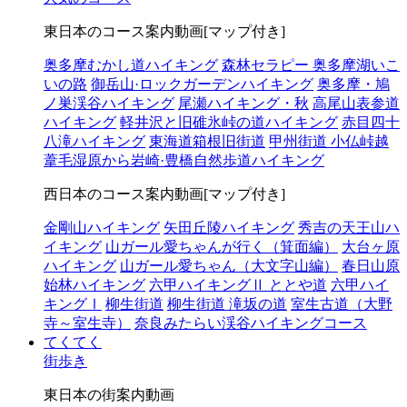
東日本のコース案内動画[マップ付き]
奥多摩むかし道ハイキング
森林セラピー 奥多摩湖いこ
いの路
御岳山·ロックガーデンハイキング
奥多摩・鳩
ノ巣渓谷ハイキング
尾瀬ハイキング・秋
高尾山表参道
ハイキング
軽井沢と旧碓氷峠の道ハイキング
赤目四十
八滝ハイキング
東海道箱根旧街道
甲州街道 小仏峠越
葦毛湿原から岩崎·豊橋自然歩道ハイキング
西日本のコース案内動画[マップ付き]
金剛山ハイキング
矢田丘陵ハイキング
秀吉の天王山ハ
イキング
山ガール愛ちゃんが行く（箕面編）
大台ヶ原
ハイキング
山ガール愛ちゃん（大文字山編）
春日山原
始林ハイキング
六甲ハイキングⅡ ととや道
六甲ハイ
キングⅠ
柳生街道
柳生街道 滝坂の道
室生古道（大野
寺～室生寺）
奈良みたらい渓谷ハイキングコース
てくてく
街歩き
東日本の街案内動画