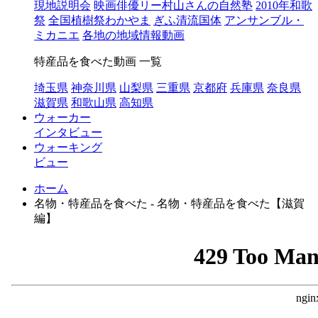
現地説明会
映画俳優リー村山さんの自然塾
2010年和歌
祭
全国植樹祭わかやま
ぎふ清流国体
アンサンブル・
ミカニエ
各地の地域情報動画
特産品を食べた動画 一覧
埼玉県
神奈川県
山梨県
三重県
京都府
兵庫県
奈良県
滋賀県
和歌山県
高知県
ウォーカー
インタビュー
ウォーキング
ビュー
ホーム
名物・特産品を食べた - 名物・特産品を食べた【滋賀
編】