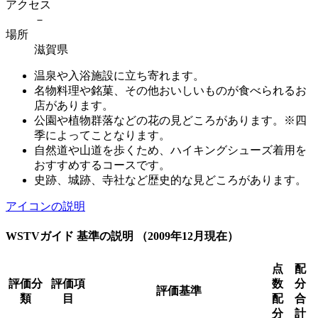
アクセス
－
場所
滋賀県
温泉や入浴施設に立ち寄れます。
名物料理や銘菓、その他おいしいものが食べられるお
店があります。
公園や植物群落などの花の見どころがあります。※四
季によってことなります。
自然道や山道を歩くため、ハイキングシューズ着用を
おすすめするコースです。
史跡、城跡、寺社など歴史的な見どころがあります。
アイコンの説明
WSTVガイド 基準の説明 （2009年12月現在）
点
配
評価分
評価項
数
分
評価基準
類
目
配
合
分
計