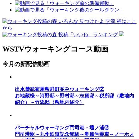
WSTVウォーキングコース動画
今月の新配信動画
出水麓武家屋敷群町並みウォーキング②
お地蔵様～河野邸～野村邸～志賀邸～税所邸（敷地内
紹介）～竹添邸（敷地内紹介）
バーチャルウォーキング門司港・壇ノ浦②
門司港駅～九州鉄道記念館駅～潮風号乗車～ノーホォ