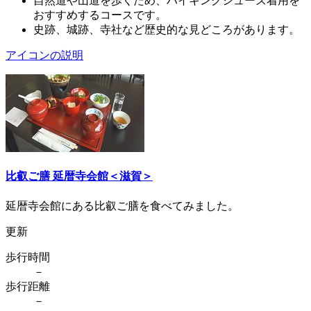
自然道や山道を歩くため、ハイキングシューズ着用を
おすすめするコースです。
史跡、城跡、寺社など歴史的な見どころがあります。
アイコンの説明
比叡ご膳 延暦寺会館＜滋賀＞
延暦寺会館にある比叡ご膳を食べてみました。
更新
歩行時間
－
歩行距離
－