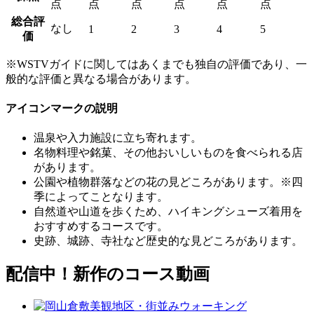
点
点
点
点
点
点
総合評
なし
1
2
3
4
5
価
※WSTVガイドに関してはあくまでも独自の評価であり、一
般的な評価と異なる場合があります。
アイコンマークの説明
温泉や入力施設に立ち寄れます。
名物料理や銘菓、その他おいしいものを食べられる店
があります。
公園や植物群落などの花の見どころがあります。※四
季によってことなります。
自然道や山道を歩くため、ハイキングシューズ着用を
おすすめするコースです。
史跡、城跡、寺社など歴史的な見どころがあります。
配信中！新作のコース動画