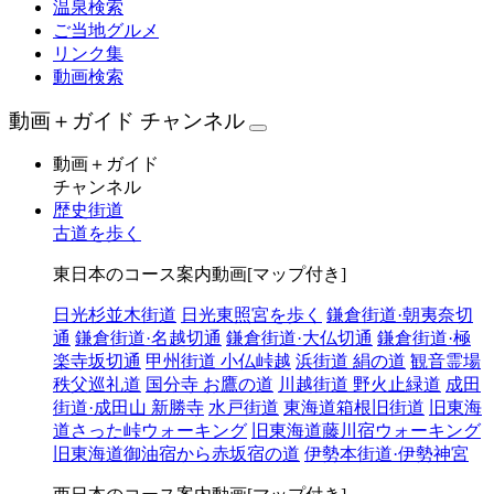
温泉検索
ご当地グルメ
リンク集
動画検索
動画＋ガイド チャンネル
動画＋ガイド
チャンネル
歴史街道
古道を歩く
東日本のコース案内動画[マップ付き]
日光杉並木街道
日光東照宮を歩く
鎌倉街道·朝夷奈切
通
鎌倉街道·名越切通
鎌倉街道·大仏切通
鎌倉街道·極
楽寺坂切通
甲州街道 小仏峠越
浜街道 絹の道
観音霊場
秩父巡礼道
国分寺 お鷹の道
川越街道 野火止緑道
成田
街道·成田山 新勝寺
水戸街道
東海道箱根旧街道
旧東海
道さった峠ウォーキング
旧東海道藤川宿ウォーキング
旧東海道御油宿から赤坂宿の道
伊勢本街道·伊勢神宮