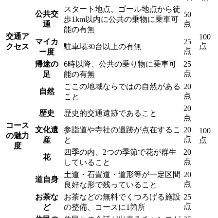
スタート地点、ゴール地点から徒
公共交
50
歩1km以内に公共の乗物に乗車可
点
通
能の有無
交通ア
100
マイカ
25
点
クセス
駐車場30台以上の有無
点
ー度
帰途の
6時以降、公共の乗り物に乗車可
25
点
足
能の有無
ここの地域ならではの自然がある
20
自然
点
こと
20
歴史
歴史的交通遺跡であること
点
コース
文化遺
参詣道や寺社の遺跡が点在するこ
20
100
の魅力
点
産
と
点
度
四季の内、2つの季節で花が群生
20
花
点
していること
土道・石畳道・道形等が一定区間
20
道自身
点
良好な形で残っていること
お茶な
お茶などの無料でくつろげる施設
25
点
ど
の整備、コースに1箇所