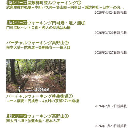
新シリーズ
出水麓武家屋敷群町並みウォーキング①
武家屋敷群概要＋本町バス停～郡山邸～阿多邸～諏訪神社～日本一のお地蔵様
2026年4月24日新掲載
新シリーズ
バーチャルウォーキング門司港・壇ノ浦①
門司港駅～レトロ街～恋人の聖地はね橋
2026年3月20日新掲載
バーチャルウォーキング高野山②
根本大塔～蛇腹道～金剛峰寺～一橋入口
2026年2月27日新掲載
バーチャルウォーキング柳生街道①
コース概要＋円成寺～
峠の茶屋2.7km道標
奈良
2026年2月12日新掲載
新シリーズ
バーチャルウォーキング高野山①
南大門～壇上伽藍金堂・根本大塔
2026年1月23日新掲載