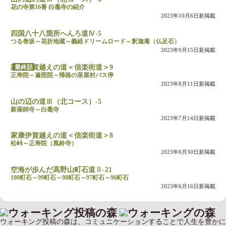
花の寺第16番 白毫寺の紹介
2023年10月6日新掲載
四国八十八箇所へんろ道Ⅳ-5
つる巻坂～花折地蔵～義経ドリームロード～釈迦庵（仏足石）
2023年9月15日新掲載
最終話
家康伊賀越えの道＜信楽街道＞9
正寿院～遍照院～帰路の茶屋村バス停
2023年8月11日新掲載
山の辺の道Ⅲ（北コース）-5
新薬師寺～白毫寺
2023年7月14日新掲載
家康伊賀越えの道＜信楽街道＞8
松峠～正寿院（風鈴寺）
2023年6月30日新掲載
空海が歩んだ高野山町石道Ⅱ-21
100町石～99町石～98町石～97町石～96町石
2023年6月16日新掲載
ウォーキング投稿の森は、コミュニケーションすることで人生を豊かに