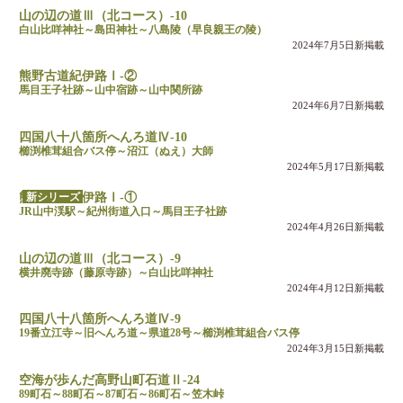
山の辺の道Ⅲ（北コース）-10
白山比咩神社～島田神社～八島陵（早良親王の陵）
2024年7月5日新掲載
熊野古道紀伊路Ⅰ-②
馬目王子社跡～山中宿跡～山中関所跡
2024年6月7日新掲載
四国八十八箇所へんろ道Ⅳ-10
櫛渕椎茸組合バス停～沼江（ぬえ）大師
2024年5月17日新掲載
新シリーズ
熊野古道紀伊路Ⅰ-①
JR山中渓駅～紀州街道入口～馬目王子社跡
2024年4月26日新掲載
山の辺の道Ⅲ（北コース）-9
横井廃寺跡（藤原寺跡）～白山比咩神社
2024年4月12日新掲載
四国八十八箇所へんろ道Ⅳ-9
19番立江寺～旧へんろ道～県道28号～櫛渕椎茸組合バス停
2024年3月15日新掲載
空海が歩んだ高野山町石道Ⅱ-24
89町石～88町石～87町石～86町石～笠木峠