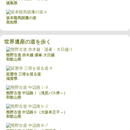
徳島県
坂本龍馬脱藩の道
高知県
世界遺産の道を歩く
熊野古道 赤木越·湯峯·大日越
和歌山県
延暦寺 三塔を巡る道
滋賀県
熊野古道 中辺路Ⅰ（滝尻バス停～）
和歌山県
熊野古道 中辺路Ⅱ（大坂本王子～）
和歌山県