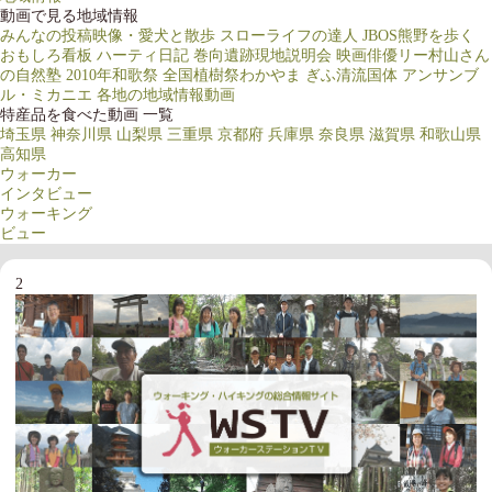
動画で見る地域情報
みんなの投稿映像・愛犬と散歩
スローライフの達人
JBOS熊野を歩く
おもしろ看板
ハーティ日記
巻向遺跡現地説明会
映画俳優リー村山さん
の自然塾
2010年和歌祭
全国植樹祭わかやま
ぎふ清流国体
アンサンブ
ル・ミカニエ
各地の地域情報動画
特産品を食べた動画 一覧
埼玉県
神奈川県
山梨県
三重県
京都府
兵庫県
奈良県
滋賀県
和歌山県
高知県
ウォーカー
インタビュー
ウォーキング
ビュー
2