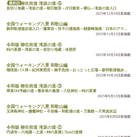
最終話
令和版 柳生街道 滝坂の道-⑤
首切り地蔵～滝坂の道～朝日観音～夕日観音～寝仏～滝坂の道入口
2025年12月19日新掲載
全国ウォーキング八景 和歌山編
新和歌浦遊歩道入口～蓬莱岩～田子の浦漁港～雑賀崎漁港・日本のアマルフィ
2025年11月21日新掲載
令和版 柳生街道 滝坂の道-④
峠の茶屋～滝坂の道～首切り地蔵・休憩所
2025年10月24日新掲載
全国ウォーキング八景 和歌山編
権現前バス停～紀州東照宮～御手洗池～おっとっと広場～新和歌浦遊歩道入口
2025年10月10日新掲載
令和版 柳生街道 滝坂の道-③
県道184号線の道～誓多林の集落～八柱神社～峠の茶屋
2025年9月12日新掲載
全国ウォーキング八景 和歌山編
玉津島神社～鹽竈神社～不老橋～和歌浦の道～万葉館～片男波浜辺
2025年8月8日新掲載
令和版 柳生街道 滝坂の道-②
円成寺～六地蔵～土道～峠の茶屋2.7kmの道標