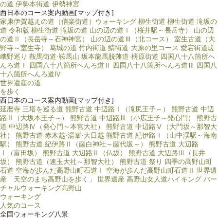
の道
伊勢本街道·伊勢神宮
西日本のコース案内動画[マップ付き]
家康伊賀越えの道（信楽街道）ウォーキング
柳生街道
柳生街道 滝坂の
道
令和版 柳生街道 滝坂の道
山の辺の道Ⅰ（桜井駅～長岳寺）
山の辺
の道Ⅱ（長岳寺～石神神宮）
山の辺の道Ⅲ（北コース）
室生古道（大
野寺～室生寺）
葛城の道
竹内街道
鯖街道·大原の里コース
愛宕街道嵯
峨野巡り
鞍馬街道·鞍馬山
坂本龍馬脱藩道·梼原街道
四国八十八箇所へ
んろ道Ⅰ
四国八十八箇所へんろ道Ⅱ
四国八十八箇所へんろ道Ⅲ
四国八
十八箇所へんろ道Ⅳ
世界遺産の道
を歩く
西日本のコース案内動画[マップ付き]
延暦寺 三塔を巡る道
熊野古道 中辺路Ⅰ（滝尻王子～）
熊野古道 中辺
路Ⅱ（大坂本王子～）
熊野古道 中辺路Ⅲ（小広王子～発心門）
熊野古
道 中辺路Ⅳ（発心門～本宮大社）
熊野古道 中辺路Ⅴ（大門坂～那智大
社）
熊野古道 赤木越·湯峯·大日越
熊野古道 紀伊路Ⅰ（山中渓駅～海南
駅）
熊野古道 紀伊路Ⅱ（藤白神社～藤代坂～）
熊野古道 大辺路
Ⅰ（富田坂）
熊野古道 大辺路Ⅱ（仏坂）
熊野古道 大辺路Ⅲ（長井
坂）
熊野古道（速玉大社～那智大社）
熊野古道 祭り
四季の高野山町
石道
空海が歩んだ高野山町石道Ⅰ
空海が歩んだ高野山町石道Ⅱ
世界遺
産「天空のまち高野山を歩く」
世界遺産 高野山女人道ハイキング
バー
チャルウォーキング高野山
ウォーキング
人気のコース
全国ウォーキング八景