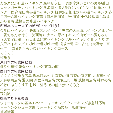
奥多摩むかし道ハイキング
森林セラピー 奥多摩湖いこいの路
御岳山·
ロックガーデンハイキング
奥多摩・鳩ノ巣渓谷ハイキング
尾瀬ハイキ
ング・秋
高尾山表参道ハイキング
軽井沢と旧碓氷峠の道ハイキング
赤
目四十八滝ハイキング
東海道箱根旧街道
甲州街道 小仏峠越
葦毛湿原
から岩崎·豊橋自然歩道ハイキング
西日本のコース案内動画[マップ付き]
金剛山ハイキング
矢田丘陵ハイキング
秀吉の天王山ハイキング
山ガー
ル愛ちゃんが行く（箕面編）
大台ヶ原ハイキング
山ガール愛ちゃん
（大文字山編）
春日山原始林ハイキング
六甲ハイキングⅡ ととや道
六甲ハイキングⅠ
柳生街道
柳生街道 滝坂の道
室生古道（大野寺～室
生寺）
奈良みたらい渓谷ハイキングコース
てくてく
街歩き
東日本の街案内動画
横浜中華街
鎌倉ハイキング
東京の街
西日本の街案内動画
てくてく街歩き広島
坂本龍馬の道
京都の街
京都の商店街
大阪南の街
天神橋商店街
通天閣·新世界商店街
大阪黒門市場
戎橋商店街
神戸の街
和歌山ぶらくり丁
お城に登る
その他の歩いてみた
ウォーキング
豆知識
動画で見る豆知識
ウォーキングの基本
How to ウォーキング
ウォーキング救急対応編
ウ
ォーキングシューズ編
ウォーキング新製品・店舗情報
地域情報