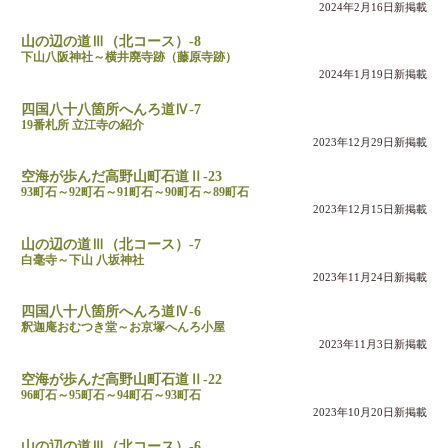
2024年2月16日新掲載
山の辺の道Ⅲ（北コース）-8
下山八阪神社～横井廃寺跡（藤原寺跡）
2024年1月19日新掲載
四国八十八箇所へんろ道Ⅳ-7
19番札所 立江寺の紹介
2023年12月29日新掲載
空海が歩んだ高野山町石道Ⅱ-23
93町石～92町石～91町石～90町石～89町石
2023年12月15日新掲載
山の辺の道Ⅲ（北コース）-7
白毫寺～下山 八坂神社
2023年11月24日新掲載
四国八十八箇所へんろ道Ⅳ-6
釈迦庵おむつき堂～お京塚へんろ小屋
2023年11月3日新掲載
空海が歩んだ高野山町石道Ⅱ-22
96町石～95町石～94町石～93町石
2023年10月20日新掲載
山の辺の道Ⅲ（北コース）-6