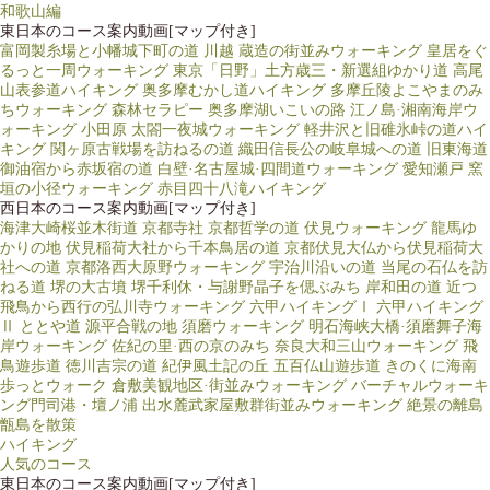
和歌山編
東日本のコース案内動画[マップ付き]
富岡製糸場と小幡城下町の道
川越 蔵造の街並みウォーキング
皇居をぐ
るっと一周ウォーキング
東京「日野」土方歳三・新選組ゆかり道
高尾
山表参道ハイキング
奥多摩むかし道ハイキング
多摩丘陵よこやまのみ
ちウォーキング
森林セラピー 奥多摩湖いこいの路
江ノ島·湘南海岸ウ
ォーキング
小田原 太閤一夜城ウォーキング
軽井沢と旧碓氷峠の道ハイ
キング
関ヶ原古戦場を訪ねるの道
織田信長公の岐阜城への道
旧東海道
御油宿から赤坂宿の道
白壁·名古屋城·四間道ウォーキング
愛知瀬戸 窯
垣の小径ウォーキング
赤目四十八滝ハイキング
西日本のコース案内動画[マップ付き]
海津大崎桜並木街道
京都寺社
京都哲学の道
伏見ウォーキング 龍馬ゆ
かりの地
伏見稲荷大社から千本鳥居の道
京都伏見大仏から伏見稲荷大
社への道
京都洛西大原野ウォーキング
宇治川沿いの道
当尾の石仏を訪
ねる道
堺の大古墳
堺千利休・与謝野晶子を偲ぶみち
岸和田の道
近つ
飛鳥から西行の弘川寺ウォーキング
六甲ハイキングⅠ
六甲ハイキング
Ⅱ ととや道
源平合戦の地 須磨ウォーキング
明石海峡大橋·須磨舞子海
岸ウォーキング
佐紀の里·西の京のみち
奈良大和三山ウォーキング
飛
鳥遊歩道
徳川吉宗の道
紀伊風土記の丘
五百仏山遊歩道
きのくに海南
歩っとウォーク
倉敷美観地区·街並みウォーキング
バーチャルウォーキ
ング門司港・壇ノ浦
出水麓武家屋敷群街並みウォーキング
絶景の離島
甑島を散策
ハイキング
人気のコース
東日本のコース案内動画[マップ付き]