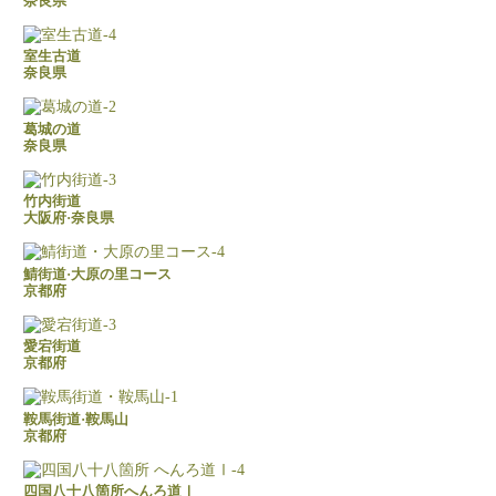
奈良県
室生古道
奈良県
葛城の道
奈良県
竹内街道
大阪府·奈良県
鯖街道·大原の里コース
京都府
愛宕街道
京都府
鞍馬街道·鞍馬山
京都府
四国八十八箇所へんろ道Ⅰ