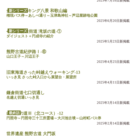
2025年7月18日新掲載
新シリーズ
全国ウォーキング八景 和歌山編
権現バス停～あしべ通り～玉津島神社～芦辺屋跡地公園
2025年6月20日新掲載
新シリーズ
令和版 柳生街道 滝坂の道-①
ダイジェスト＋円成寺の紹介
2025年5月23日新掲載
熊野古道紀伊路Ⅰ-⑥
山口王子～川辺王子
2025年4月25日新掲載
旧東海道さった峠越えウォーキング-13
いっき見 さった峠入口から展望台・展望所
2025年4月11日新掲載
鎌倉街道七口切通し
名越え切通いっき見
2025年3月14日新掲載
最終話
山の辺の道Ⅲ（北コース）-12
円照寺～円照寺三十三所霊場～大川池古墳～山村町バス停
2025年2月14日新掲載
世界遺産 熊野古道 大門坂