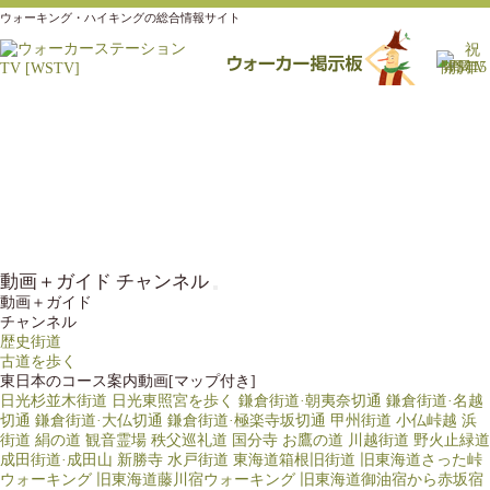
ウォーキング・ハイキングの総合情報サイト
動画＋ガイド チャンネル
動画＋ガイド
チャンネル
歴史街道
古道を歩く
東日本のコース案内動画[マップ付き]
日光杉並木街道
日光東照宮を歩く
鎌倉街道·朝夷奈切通
鎌倉街道·名越
切通
鎌倉街道·大仏切通
鎌倉街道·極楽寺坂切通
甲州街道 小仏峠越
浜
街道 絹の道
観音霊場 秩父巡礼道
国分寺 お鷹の道
川越街道 野火止緑道
成田街道·成田山 新勝寺
水戸街道
東海道箱根旧街道
旧東海道さった峠
ウォーキング
旧東海道藤川宿ウォーキング
旧東海道御油宿から赤坂宿