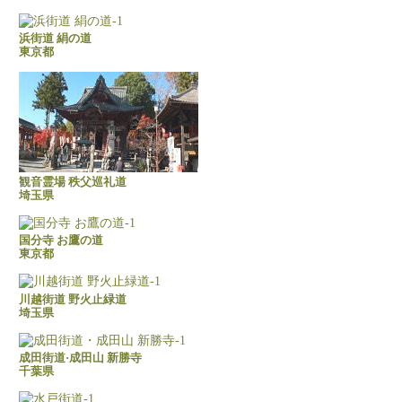
浜街道 絹の道
東京都
観音霊場 秩父巡礼道
埼玉県
国分寺 お鷹の道
東京都
川越街道 野火止緑道
埼玉県
成田街道·成田山 新勝寺
千葉県