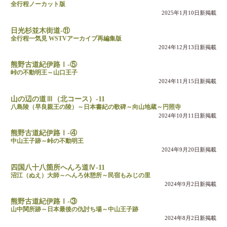
全行程ノーカット版
2025年1月10日新掲載
日光杉並木街道-⑪
全行程一気見 WSTVアーカイブ再編集版
2024年12月13日新掲載
熊野古道紀伊路Ⅰ-⑤
峠の不動明王～山口王子
2024年11月15日新掲載
山の辺の道Ⅲ（北コース）-11
八島陵（早良親王の陵）～日本書紀の歌碑～向山地蔵～円照寺
2024年10月11日新掲載
熊野古道紀伊路Ⅰ-④
中山王子跡～峠の不動明王
2024年9月20日新掲載
四国八十八箇所へんろ道Ⅳ-11
沼江（ぬえ）大師～へんろ休憩所～民宿もみじの里
2024年9月2日新掲載
熊野古道紀伊路Ⅰ-③
山中関所跡～日本最後の仇討ち場～中山王子跡
2024年8月2日新掲載