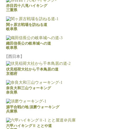
赤目四十八滝ハイキング
三重県
関ヶ原古戦場を訪ねる道
岐阜県
織田信長公の岐阜城への道
岐阜県
西日本
伏見稲荷大社から千本鳥居の道
京都府
奈良大和三山ウォーキング
奈良県
源平合戦の地 須磨ウォーキング
兵庫県
六甲ハイキングⅡ ととや道