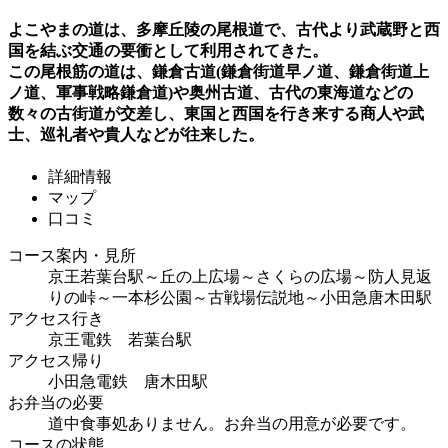
よこやまの道は、多摩丘陵の尾根道で、古代より武蔵野と西
国を結ぶ交通の要衝として利用されてきた。
この尾根筋の道は、鎌倉古道(鎌倉街道早ノ道、鎌倉街道上
ノ道、軍事戦略鎌倉道)や奥州古道、古代の東海道などの
数々の古街道が交差し、東国と西国を行き来する商人や武
士、巡礼者や貴人などが往来した。
詳細情報
マップ
口コミ
コース案内・見所
京王若葉台駅～丘の上広場～さくらの広場～防人見返
りの峠～一本杉公園～古戦場伝説地～小田急唐木田駅
アクセス行き
京王電鉄 若葉台駅
アクセス帰り
小田急電鉄 唐木田駅
お弁当の必要
道中食事処ありません。お弁当の用意が必要です。
コースの状態