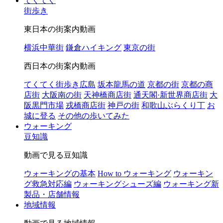
てくてく
街歩き
東日本の街案内動画
横浜中華街
鎌倉ハイキング
東京の街
西日本の街案内動画
てくてく街歩き広島
坂本龍馬の道
京都の街
京都の商
店街
大阪南の街
天神橋商店街
通天閣·新世界商店街
大
阪黒門市場
戎橋商店街
神戸の街
和歌山ぶらくり丁
お
城に登る
その他の歩いてみた
ウォーキング
豆知識
動画で見る豆知識
ウォーキングの基本
How to ウォーキング
ウォーキン
グ救急対応編
ウォーキングシューズ編
ウォーキング新
製品・店舗情報
地域情報