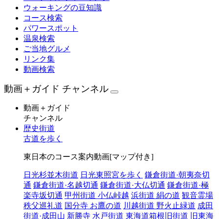
ウォーキングの豆知識
コース検索
パワースポット
温泉検索
ご当地グルメ
リンク集
動画検索
動画＋ガイド チャンネル
動画＋ガイド
チャンネル
歴史街道
古道を歩く
東日本のコース案内動画[マップ付き]
日光杉並木街道
日光東照宮を歩く
鎌倉街道·朝夷奈切
通
鎌倉街道·名越切通
鎌倉街道·大仏切通
鎌倉街道·極
楽寺坂切通
甲州街道 小仏峠越
浜街道 絹の道
観音霊場
秩父巡礼道
国分寺 お鷹の道
川越街道 野火止緑道
成田
街道·成田山 新勝寺
水戸街道
東海道箱根旧街道
旧東海