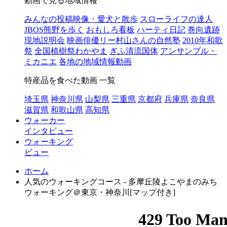
動画で見る地域情報
みんなの投稿映像・愛犬と散歩
スローライフの達人
JBOS熊野を歩く
おもしろ看板
ハーティ日記
巻向遺跡
現地説明会
映画俳優リー村山さんの自然塾
2010年和歌
祭
全国植樹祭わかやま
ぎふ清流国体
アンサンブル・
ミカニエ
各地の地域情報動画
特産品を食べた動画 一覧
埼玉県
神奈川県
山梨県
三重県
京都府
兵庫県
奈良県
滋賀県
和歌山県
高知県
ウォーカー
インタビュー
ウォーキング
ビュー
ホーム
人気のウォーキングコース - 多摩丘陵よこやまのみち
ウォーキング＠東京・神奈川[マップ付き]