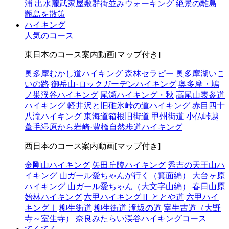
浦
出水麓武家屋敷群街並みウォーキング
絶景の離島
甑島を散策
ハイキング
人気のコース
東日本のコース案内動画[マップ付き]
奥多摩むかし道ハイキング
森林セラピー 奥多摩湖いこ
いの路
御岳山·ロックガーデンハイキング
奥多摩・鳩
ノ巣渓谷ハイキング
尾瀬ハイキング・秋
高尾山表参道
ハイキング
軽井沢と旧碓氷峠の道ハイキング
赤目四十
八滝ハイキング
東海道箱根旧街道
甲州街道 小仏峠越
葦毛湿原から岩崎·豊橋自然歩道ハイキング
西日本のコース案内動画[マップ付き]
金剛山ハイキング
矢田丘陵ハイキング
秀吉の天王山ハ
イキング
山ガール愛ちゃんが行く（箕面編）
大台ヶ原
ハイキング
山ガール愛ちゃん（大文字山編）
春日山原
始林ハイキング
六甲ハイキングⅡ ととや道
六甲ハイ
キングⅠ
柳生街道
柳生街道 滝坂の道
室生古道（大野
寺～室生寺）
奈良みたらい渓谷ハイキングコース