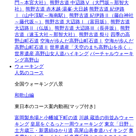
門～本宮大社）
熊野古道 中辺路Ⅴ（大門坂～那智大
社）
熊野古道 赤木越·湯峯·大日越
熊野古道 紀伊路
Ⅰ（山中渓駅～海南駅）
熊野古道 紀伊路Ⅱ（藤白神社
～藤代坂～）
熊野古道 大辺路Ⅰ（富田坂）
熊野古道
大辺路Ⅱ（仏坂）
熊野古道 大辺路Ⅲ（長井坂）
熊野
古道（速玉大社～那智大社）
熊野古道 祭り
四季の高
野山町石道
空海が歩んだ高野山町石道Ⅰ
空海が歩んだ
高野山町石道Ⅱ
世界遺産「天空のまち高野山を歩く」
世界遺産 高野山女人道ハイキング
バーチャルウォーキ
ング高野山
ウォーキング
人気のコース
全国ウォーキング八景
和歌山編
東日本のコース案内動画[マップ付き]
富岡製糸場と小幡城下町の道
川越 蔵造の街並みウォー
キング
皇居をぐるっと一周ウォーキング
東京「日野」
土方歳三・新選組ゆかり道
高尾山表参道ハイキング
奥