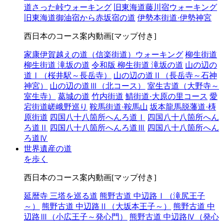
道さった峠ウォーキング
旧東海道藤川宿ウォーキング
旧東海道御油宿から赤坂宿の道
伊勢本街道·伊勢神宮
西日本のコース案内動画[マップ付き]
家康伊賀越えの道（信楽街道）ウォーキング
柳生街道
柳生街道 滝坂の道
令和版 柳生街道 滝坂の道
山の辺の
道Ⅰ（桜井駅～長岳寺）
山の辺の道Ⅱ（長岳寺～石神
神宮）
山の辺の道Ⅲ（北コース）
室生古道（大野寺～
室生寺）
葛城の道
竹内街道
鯖街道·大原の里コース
愛
宕街道嵯峨野巡り
鞍馬街道·鞍馬山
坂本龍馬脱藩道·梼
原街道
四国八十八箇所へんろ道Ⅰ
四国八十八箇所へん
ろ道Ⅱ
四国八十八箇所へんろ道Ⅲ
四国八十八箇所へん
ろ道Ⅳ
世界遺産の道
を歩く
西日本のコース案内動画[マップ付き]
延暦寺 三塔を巡る道
熊野古道 中辺路Ⅰ（滝尻王子
～）
熊野古道 中辺路Ⅱ（大坂本王子～）
熊野古道 中
辺路Ⅲ（小広王子～発心門）
熊野古道 中辺路Ⅳ（発心