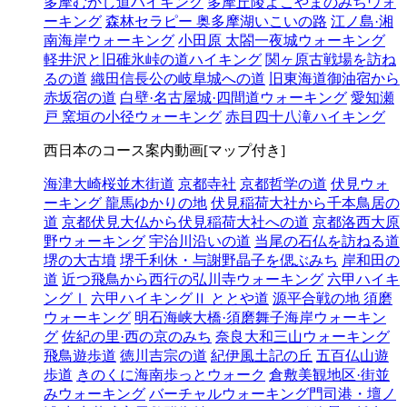
多摩むかし道ハイキング
多摩丘陵よこやまのみちウォ
ーキング
森林セラピー 奥多摩湖いこいの路
江ノ島·湘
南海岸ウォーキング
小田原 太閤一夜城ウォーキング
軽井沢と旧碓氷峠の道ハイキング
関ヶ原古戦場を訪ね
るの道
織田信長公の岐阜城への道
旧東海道御油宿から
赤坂宿の道
白壁·名古屋城·四間道ウォーキング
愛知瀬
戸 窯垣の小径ウォーキング
赤目四十八滝ハイキング
西日本のコース案内動画[マップ付き]
海津大崎桜並木街道
京都寺社
京都哲学の道
伏見ウォ
ーキング 龍馬ゆかりの地
伏見稲荷大社から千本鳥居の
道
京都伏見大仏から伏見稲荷大社への道
京都洛西大原
野ウォーキング
宇治川沿いの道
当尾の石仏を訪ねる道
堺の大古墳
堺千利休・与謝野晶子を偲ぶみち
岸和田の
道
近つ飛鳥から西行の弘川寺ウォーキング
六甲ハイキ
ングⅠ
六甲ハイキングⅡ ととや道
源平合戦の地 須磨
ウォーキング
明石海峡大橋·須磨舞子海岸ウォーキン
グ
佐紀の里·西の京のみち
奈良大和三山ウォーキング
飛鳥遊歩道
徳川吉宗の道
紀伊風土記の丘
五百仏山遊
歩道
きのくに海南歩っとウォーク
倉敷美観地区·街並
みウォーキング
バーチャルウォーキング門司港・壇ノ