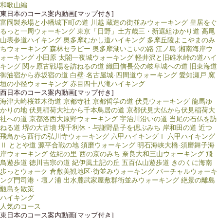
和歌山編
東日本のコース案内動画[マップ付き]
富岡製糸場と小幡城下町の道
川越 蔵造の街並みウォーキング
皇居をぐ
るっと一周ウォーキング
東京「日野」土方歳三・新選組ゆかり道
高尾
山表参道ハイキング
奥多摩むかし道ハイキング
多摩丘陵よこやまのみ
ちウォーキング
森林セラピー 奥多摩湖いこいの路
江ノ島·湘南海岸ウ
ォーキング
小田原 太閤一夜城ウォーキング
軽井沢と旧碓氷峠の道ハイ
キング
関ヶ原古戦場を訪ねるの道
織田信長公の岐阜城への道
旧東海道
御油宿から赤坂宿の道
白壁·名古屋城·四間道ウォーキング
愛知瀬戸 窯
垣の小径ウォーキング
赤目四十八滝ハイキング
西日本のコース案内動画[マップ付き]
海津大崎桜並木街道
京都寺社
京都哲学の道
伏見ウォーキング 龍馬ゆ
かりの地
伏見稲荷大社から千本鳥居の道
京都伏見大仏から伏見稲荷大
社への道
京都洛西大原野ウォーキング
宇治川沿いの道
当尾の石仏を訪
ねる道
堺の大古墳
堺千利休・与謝野晶子を偲ぶみち
岸和田の道
近つ
飛鳥から西行の弘川寺ウォーキング
六甲ハイキングⅠ
六甲ハイキング
Ⅱ ととや道
源平合戦の地 須磨ウォーキング
明石海峡大橋·須磨舞子海
岸ウォーキング
佐紀の里·西の京のみち
奈良大和三山ウォーキング
飛
鳥遊歩道
徳川吉宗の道
紀伊風土記の丘
五百仏山遊歩道
きのくに海南
歩っとウォーク
倉敷美観地区·街並みウォーキング
バーチャルウォーキ
ング門司港・壇ノ浦
出水麓武家屋敷群街並みウォーキング
絶景の離島
甑島を散策
ハイキング
人気のコース
東日本のコース案内動画[マップ付き]