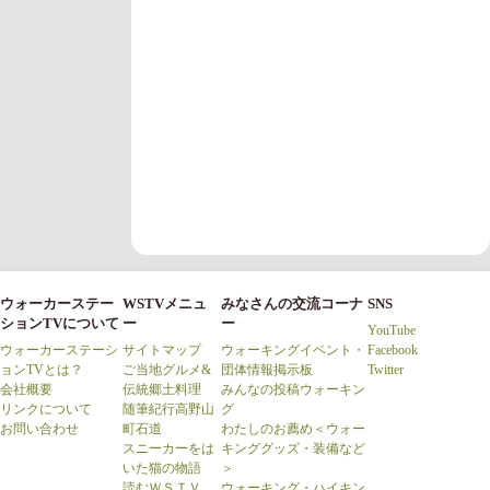
ウォーカーステー
WSTVメニュ
みなさんの交流コーナ
SNS
ションTVについて
ー
ー
YouTube
ウォーカーステーシ
サイトマップ
ウォーキングイベント・
Facebook
ョンTVとは？
ご当地グルメ&
団体情報掲示板
Twitter
会社概要
伝統郷土料理
みんなの投稿ウォーキン
リンクについて
随筆紀行高野山
グ
お問い合わせ
町石道
わたしのお薦め＜ウォー
スニーカーをは
キンググッズ・装備など
いた猫の物語
＞
読むＷＳＴＶ
ウォーキング・ハイキン