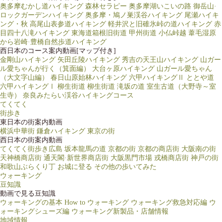
奥多摩むかし道ハイキング
森林セラピー 奥多摩湖いこいの路
御岳山·
ロックガーデンハイキング
奥多摩・鳩ノ巣渓谷ハイキング
尾瀬ハイキ
ング・秋
高尾山表参道ハイキング
軽井沢と旧碓氷峠の道ハイキング
赤
目四十八滝ハイキング
東海道箱根旧街道
甲州街道 小仏峠越
葦毛湿原
から岩崎·豊橋自然歩道ハイキング
西日本のコース案内動画[マップ付き]
金剛山ハイキング
矢田丘陵ハイキング
秀吉の天王山ハイキング
山ガー
ル愛ちゃんが行く（箕面編）
大台ヶ原ハイキング
山ガール愛ちゃん
（大文字山編）
春日山原始林ハイキング
六甲ハイキングⅡ ととや道
六甲ハイキングⅠ
柳生街道
柳生街道 滝坂の道
室生古道（大野寺～室
生寺）
奈良みたらい渓谷ハイキングコース
てくてく
街歩き
東日本の街案内動画
横浜中華街
鎌倉ハイキング
東京の街
西日本の街案内動画
てくてく街歩き広島
坂本龍馬の道
京都の街
京都の商店街
大阪南の街
天神橋商店街
通天閣·新世界商店街
大阪黒門市場
戎橋商店街
神戸の街
和歌山ぶらくり丁
お城に登る
その他の歩いてみた
ウォーキング
豆知識
動画で見る豆知識
ウォーキングの基本
How to ウォーキング
ウォーキング救急対応編
ウ
ォーキングシューズ編
ウォーキング新製品・店舗情報
地域情報