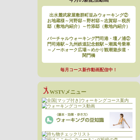
出水麓武家屋敷群町並みウォーキング②
お地蔵様～河野邸～野村邸～志賀邸～税所
邸（敷地内紹介）～竹添邸（敷地内紹介）
バーチャルウォーキング門司港・壇ノ浦②
門司港駅～九州鉄道記念館駅～潮風号乗車
～ノーホォーク広場～めかり観潮遊歩道・
関門橋
毎月コース新作動画配信中！
WSTVメニュー