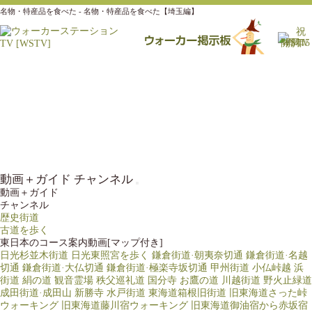
名物・特産品を食べた - 名物・特産品を食べた【埼玉編】
動画＋ガイド チャンネル
動画＋ガイド
チャンネル
歴史街道
古道を歩く
東日本のコース案内動画[マップ付き]
日光杉並木街道
日光東照宮を歩く
鎌倉街道·朝夷奈切通
鎌倉街道·名越
切通
鎌倉街道·大仏切通
鎌倉街道·極楽寺坂切通
甲州街道 小仏峠越
浜
街道 絹の道
観音霊場 秩父巡礼道
国分寺 お鷹の道
川越街道 野火止緑道
成田街道·成田山 新勝寺
水戸街道
東海道箱根旧街道
旧東海道さった峠
ウォーキング
旧東海道藤川宿ウォーキング
旧東海道御油宿から赤坂宿