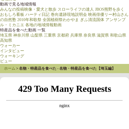
動画で見る地域情報
みんなの投稿映像・愛犬と散歩
スローライフの達人
JBOS熊野を歩く
おもしろ看板
ハーティ日記
巻向遺跡現地説明会
映画俳優リー村山さん
の自然塾
2010年和歌祭
全国植樹祭わかやま
ぎふ清流国体
アンサンブ
ル・ミカニエ
各地の地域情報動画
特産品を食べた動画 一覧
埼玉県
神奈川県
山梨県
三重県
京都府
兵庫県
奈良県
滋賀県
和歌山県
高知県
ウォーカー
インタビュー
ウォーキング
ビュー
ホーム
名物・特産品を食べた - 名物・特産品を食べた【埼玉編】