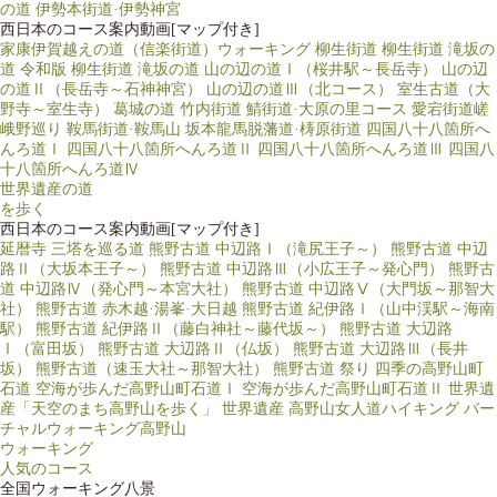
の道
伊勢本街道·伊勢神宮
西日本のコース案内動画[マップ付き]
家康伊賀越えの道（信楽街道）ウォーキング
柳生街道
柳生街道 滝坂の
道
令和版 柳生街道 滝坂の道
山の辺の道Ⅰ（桜井駅～長岳寺）
山の辺
の道Ⅱ（長岳寺～石神神宮）
山の辺の道Ⅲ（北コース）
室生古道（大
野寺～室生寺）
葛城の道
竹内街道
鯖街道·大原の里コース
愛宕街道嵯
峨野巡り
鞍馬街道·鞍馬山
坂本龍馬脱藩道·梼原街道
四国八十八箇所へ
んろ道Ⅰ
四国八十八箇所へんろ道Ⅱ
四国八十八箇所へんろ道Ⅲ
四国八
十八箇所へんろ道Ⅳ
世界遺産の道
を歩く
西日本のコース案内動画[マップ付き]
延暦寺 三塔を巡る道
熊野古道 中辺路Ⅰ（滝尻王子～）
熊野古道 中辺
路Ⅱ（大坂本王子～）
熊野古道 中辺路Ⅲ（小広王子～発心門）
熊野古
道 中辺路Ⅳ（発心門～本宮大社）
熊野古道 中辺路Ⅴ（大門坂～那智大
社）
熊野古道 赤木越·湯峯·大日越
熊野古道 紀伊路Ⅰ（山中渓駅～海南
駅）
熊野古道 紀伊路Ⅱ（藤白神社～藤代坂～）
熊野古道 大辺路
Ⅰ（富田坂）
熊野古道 大辺路Ⅱ（仏坂）
熊野古道 大辺路Ⅲ（長井
坂）
熊野古道（速玉大社～那智大社）
熊野古道 祭り
四季の高野山町
石道
空海が歩んだ高野山町石道Ⅰ
空海が歩んだ高野山町石道Ⅱ
世界遺
産「天空のまち高野山を歩く」
世界遺産 高野山女人道ハイキング
バー
チャルウォーキング高野山
ウォーキング
人気のコース
全国ウォーキング八景