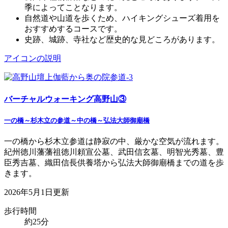
季によってことなります。
自然道や山道を歩くため、ハイキングシューズ着用を
おすすめするコースです。
史跡、城跡、寺社など歴史的な見どころがあります。
アイコンの説明
バーチャルウォーキング高野山③
一の橋～杉木立の参道～中の橋～弘法大師御廟橋
一の橋から杉木立参道は静寂の中、厳かな空気が流れます。
紀州徳川藩藩祖徳川頼宣公墓、武田信玄墓、明智光秀墓、豊
臣秀吉墓、織田信長供養塔から弘法大師御廟橋までの道を歩
きます。
2026年5月1日更新
歩行時間
約25分