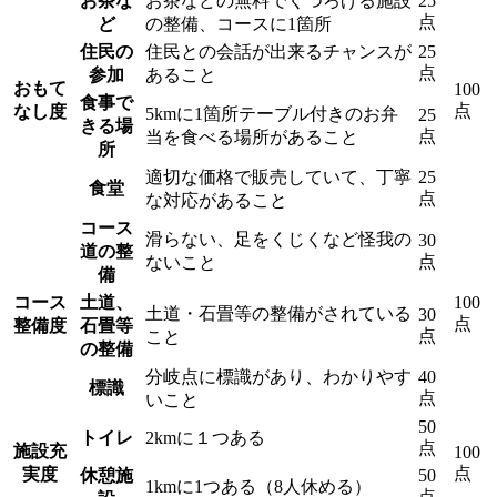
お茶な
お茶などの無料でくつろげる施設
25
点
ど
の整備、コースに1箇所
住民の
住民との会話が出来るチャンスが
25
点
参加
あること
おもて
100
食事で
点
なし度
5kmに1箇所テーブル付きのお弁
25
きる場
点
当を食べる場所があること
所
適切な価格で販売していて、丁寧
25
食堂
点
な対応があること
コース
滑らない、足をくじくなど怪我の
30
道の整
点
ないこと
備
コース
土道、
100
土道・石畳等の整備がされている
30
点
整備度
石畳等
点
こと
の整備
分岐点に標識があり、わかりやす
40
標識
点
いこと
50
トイレ
2kmに１つある
点
施設充
100
点
実度
休憩施
50
1kmに1つある（8人休める）
点