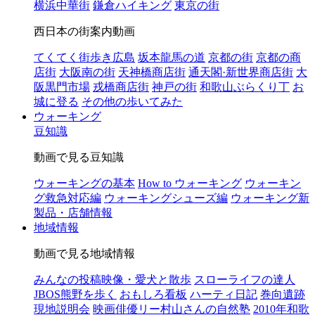
横浜中華街
鎌倉ハイキング
東京の街
西日本の街案内動画
てくてく街歩き広島
坂本龍馬の道
京都の街
京都の商
店街
大阪南の街
天神橋商店街
通天閣·新世界商店街
大
阪黒門市場
戎橋商店街
神戸の街
和歌山ぶらくり丁
お
城に登る
その他の歩いてみた
ウォーキング
豆知識
動画で見る豆知識
ウォーキングの基本
How to ウォーキング
ウォーキン
グ救急対応編
ウォーキングシューズ編
ウォーキング新
製品・店舗情報
地域情報
動画で見る地域情報
みんなの投稿映像・愛犬と散歩
スローライフの達人
JBOS熊野を歩く
おもしろ看板
ハーティ日記
巻向遺跡
現地説明会
映画俳優リー村山さんの自然塾
2010年和歌