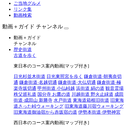
ご当地グルメ
リンク集
動画検索
動画＋ガイド チャンネル
動画＋ガイド
チャンネル
歴史街道
古道を歩く
東日本のコース案内動画[マップ付き]
日光杉並木街道
日光東照宮を歩く
鎌倉街道·朝夷奈切
通
鎌倉街道·名越切通
鎌倉街道·大仏切通
鎌倉街道·極
楽寺坂切通
甲州街道 小仏峠越
浜街道 絹の道
観音霊場
秩父巡礼道
国分寺 お鷹の道
川越街道 野火止緑道
成田
街道·成田山 新勝寺
水戸街道
東海道箱根旧街道
旧東海
道さった峠ウォーキング
旧東海道藤川宿ウォーキング
旧東海道御油宿から赤坂宿の道
伊勢本街道·伊勢神宮
西日本のコース案内動画[マップ付き]