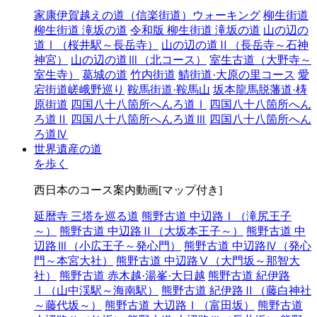
家康伊賀越えの道（信楽街道）ウォーキング
柳生街道
柳生街道 滝坂の道
令和版 柳生街道 滝坂の道
山の辺の
道Ⅰ（桜井駅～長岳寺）
山の辺の道Ⅱ（長岳寺～石神
神宮）
山の辺の道Ⅲ（北コース）
室生古道（大野寺～
室生寺）
葛城の道
竹内街道
鯖街道·大原の里コース
愛
宕街道嵯峨野巡り
鞍馬街道·鞍馬山
坂本龍馬脱藩道·梼
原街道
四国八十八箇所へんろ道Ⅰ
四国八十八箇所へん
ろ道Ⅱ
四国八十八箇所へんろ道Ⅲ
四国八十八箇所へん
ろ道Ⅳ
世界遺産の道
を歩く
西日本のコース案内動画[マップ付き]
延暦寺 三塔を巡る道
熊野古道 中辺路Ⅰ（滝尻王子
～）
熊野古道 中辺路Ⅱ（大坂本王子～）
熊野古道 中
辺路Ⅲ（小広王子～発心門）
熊野古道 中辺路Ⅳ（発心
門～本宮大社）
熊野古道 中辺路Ⅴ（大門坂～那智大
社）
熊野古道 赤木越·湯峯·大日越
熊野古道 紀伊路
Ⅰ（山中渓駅～海南駅）
熊野古道 紀伊路Ⅱ（藤白神社
～藤代坂～）
熊野古道 大辺路Ⅰ（富田坂）
熊野古道