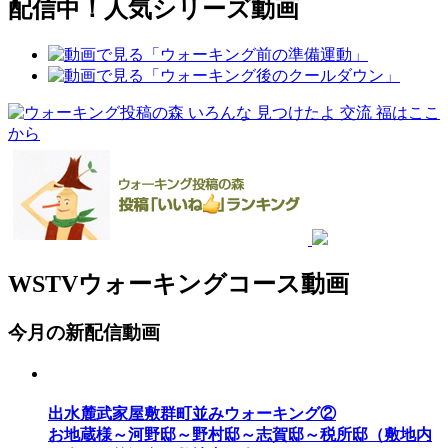
配信中！人気シリーズ動画
WSTVウォーキングコース動画
今月の新配信動画
出水麓武家屋敷群町並みウォーキング②
お地蔵様～河野邸～野村邸～志賀邸～税所邸（敷地内