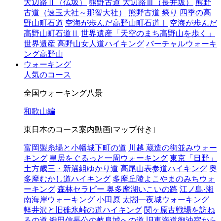
大辺路Ⅱ（仏坂）
熊野古道 大辺路Ⅲ（長井坂）
熊野
古道（速玉大社～那智大社）
熊野古道 祭り
四季の高
野山町石道
空海が歩んだ高野山町石道Ⅰ
空海が歩んだ
高野山町石道Ⅱ
世界遺産「天空のまち高野山を歩く」
世界遺産 高野山女人道ハイキング
バーチャルウォーキ
ング高野山
ウォーキング
人気のコース
全国ウォーキング八景
和歌山編
東日本のコース案内動画[マップ付き]
富岡製糸場と小幡城下町の道
川越 蔵造の街並みウォー
キング
皇居をぐるっと一周ウォーキング
東京「日野」
土方歳三・新選組ゆかり道
高尾山表参道ハイキング
奥
多摩むかし道ハイキング
多摩丘陵よこやまのみちウォ
ーキング
森林セラピー 奥多摩湖いこいの路
江ノ島·湘
南海岸ウォーキング
小田原 太閤一夜城ウォーキング
軽井沢と旧碓氷峠の道ハイキング
関ヶ原古戦場を訪ね
るの道
織田信長公の岐阜城への道
旧東海道御油宿から