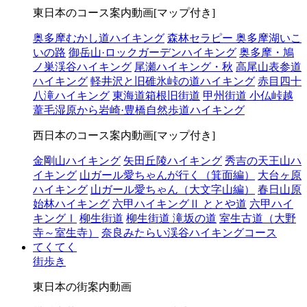
東日本のコース案内動画[マップ付き]
奥多摩むかし道ハイキング
森林セラピー 奥多摩湖いこ
いの路
御岳山·ロックガーデンハイキング
奥多摩・鳩
ノ巣渓谷ハイキング
尾瀬ハイキング・秋
高尾山表参道
ハイキング
軽井沢と旧碓氷峠の道ハイキング
赤目四十
八滝ハイキング
東海道箱根旧街道
甲州街道 小仏峠越
葦毛湿原から岩崎·豊橋自然歩道ハイキング
西日本のコース案内動画[マップ付き]
金剛山ハイキング
矢田丘陵ハイキング
秀吉の天王山ハ
イキング
山ガール愛ちゃんが行く（箕面編）
大台ヶ原
ハイキング
山ガール愛ちゃん（大文字山編）
春日山原
始林ハイキング
六甲ハイキングⅡ ととや道
六甲ハイ
キングⅠ
柳生街道
柳生街道 滝坂の道
室生古道（大野
寺～室生寺）
奈良みたらい渓谷ハイキングコース
てくてく
街歩き
東日本の街案内動画