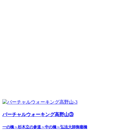
バーチャルウォーキング高野山③
一の橋～杉木立の参道～中の橋～弘法大師御廟橋