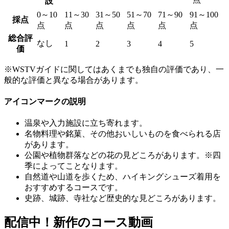
設
0～10
11～30
31～50
51～70
71～90
91～100
採点
点
点
点
点
点
点
総合評
なし
1
2
3
4
5
価
※WSTVガイドに関してはあくまでも独自の評価であり、一
般的な評価と異なる場合があります。
アイコンマークの説明
温泉や入力施設に立ち寄れます。
名物料理や銘菓、その他おいしいものを食べられる店
があります。
公園や植物群落などの花の見どころがあります。※四
季によってことなります。
自然道や山道を歩くため、ハイキングシューズ着用を
おすすめするコースです。
史跡、城跡、寺社など歴史的な見どころがあります。
配信中！新作のコース動画