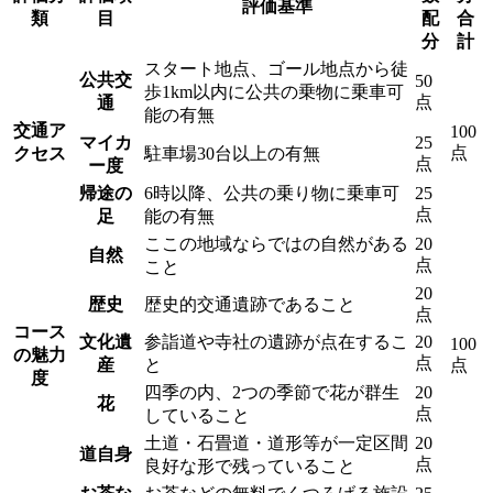
評価基準
類
目
配
合
分
計
スタート地点、ゴール地点から徒
公共交
50
歩1km以内に公共の乗物に乗車可
点
通
能の有無
交通ア
100
マイカ
25
点
クセス
駐車場30台以上の有無
点
ー度
帰途の
6時以降、公共の乗り物に乗車可
25
点
足
能の有無
ここの地域ならではの自然がある
20
自然
点
こと
20
歴史
歴史的交通遺跡であること
点
コース
文化遺
参詣道や寺社の遺跡が点在するこ
20
100
の魅力
点
産
と
点
度
四季の内、2つの季節で花が群生
20
花
点
していること
土道・石畳道・道形等が一定区間
20
道自身
点
良好な形で残っていること