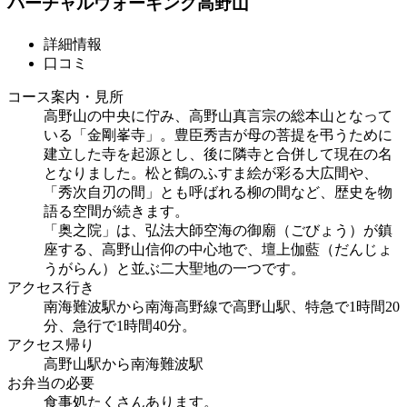
バーチャルウォーキング高野山
詳細情報
口コミ
コース案内・見所
高野山の中央に佇み、高野山真言宗の総本山となって
いる「金剛峯寺」。豊臣秀吉が母の菩提を弔うために
建立した寺を起源とし、後に隣寺と合併して現在の名
となりました。松と鶴のふすま絵が彩る大広間や、
「秀次自刃の間」とも呼ばれる柳の間など、歴史を物
語る空間が続きます。
「奥之院」は、弘法大師空海の御廟（ごびょう）が鎮
座する、高野山信仰の中心地で、壇上伽藍（だんじょ
うがらん）と並ぶ二大聖地の一つです。
アクセス行き
南海難波駅から南海高野線で高野山駅、特急で1時間20
分、急行で1時間40分。
アクセス帰り
高野山駅から南海難波駅
お弁当の必要
食事処たくさんあります。