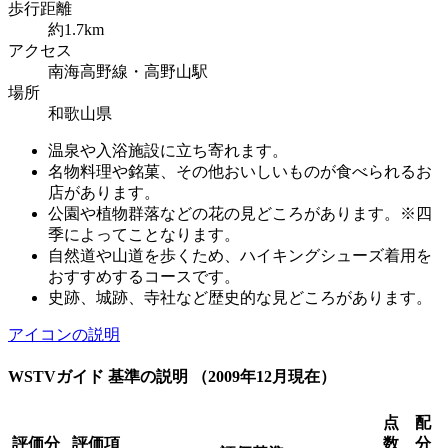
歩行距離
約1.7km
アクセス
南海高野線・高野山駅
場所
和歌山県
温泉や入浴施設に立ち寄れます。
名物料理や銘菓、その他おいしいものが食べられるお
店があります。
公園や植物群落などの花の見どころがあります。※四
季によってことなります。
自然道や山道を歩くため、ハイキングシューズ着用を
おすすめするコースです。
史跡、城跡、寺社など歴史的な見どころがあります。
アイコンの説明
WSTVガイド 基準の説明 （2009年12月現在）
点
配
評価分
評価項
数
分