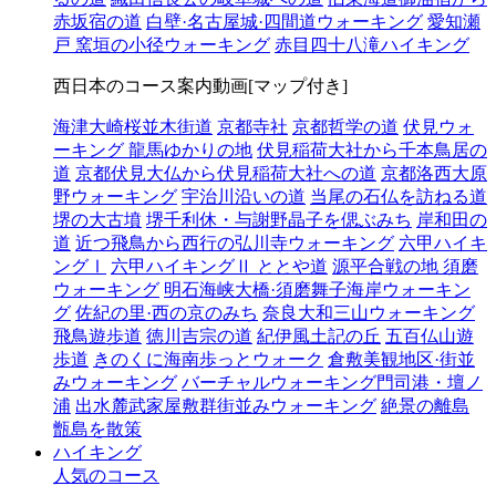
赤坂宿の道
白壁·名古屋城·四間道ウォーキング
愛知瀬
戸 窯垣の小径ウォーキング
赤目四十八滝ハイキング
西日本のコース案内動画[マップ付き]
海津大崎桜並木街道
京都寺社
京都哲学の道
伏見ウォ
ーキング 龍馬ゆかりの地
伏見稲荷大社から千本鳥居の
道
京都伏見大仏から伏見稲荷大社への道
京都洛西大原
野ウォーキング
宇治川沿いの道
当尾の石仏を訪ねる道
堺の大古墳
堺千利休・与謝野晶子を偲ぶみち
岸和田の
道
近つ飛鳥から西行の弘川寺ウォーキング
六甲ハイキ
ングⅠ
六甲ハイキングⅡ ととや道
源平合戦の地 須磨
ウォーキング
明石海峡大橋·須磨舞子海岸ウォーキン
グ
佐紀の里·西の京のみち
奈良大和三山ウォーキング
飛鳥遊歩道
徳川吉宗の道
紀伊風土記の丘
五百仏山遊
歩道
きのくに海南歩っとウォーク
倉敷美観地区·街並
みウォーキング
バーチャルウォーキング門司港・壇ノ
浦
出水麓武家屋敷群街並みウォーキング
絶景の離島
甑島を散策
ハイキング
人気のコース