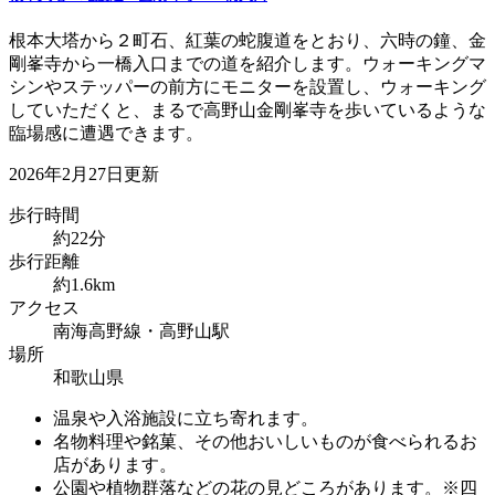
根本大塔から２町石、紅葉の蛇腹道をとおり、六時の鐘、金
剛峯寺から一橋入口までの道を紹介します。ウォーキングマ
シンやステッパーの前方にモニターを設置し、ウォーキング
していただくと、まるで高野山金剛峯寺を歩いているような
臨場感に遭遇できます。
2026年2月27日更新
歩行時間
約22分
歩行距離
約1.6km
アクセス
南海高野線・高野山駅
場所
和歌山県
温泉や入浴施設に立ち寄れます。
名物料理や銘菓、その他おいしいものが食べられるお
店があります。
公園や植物群落などの花の見どころがあります。※四