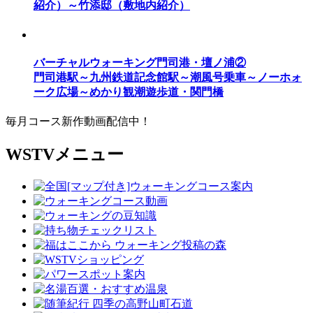
紹介）～竹添邸（敷地内紹介）
バーチャルウォーキング門司港・壇ノ浦②
門司港駅～九州鉄道記念館駅～潮風号乗車～ノーホォ
ーク広場～めかり観潮遊歩道・関門橋
毎月コース新作動画配信中！
WSTVメニュー