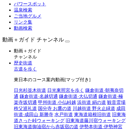
パワースポット
温泉検索
ご当地グルメ
リンク集
動画検索
動画＋ガイド チャンネル
動画＋ガイド
チャンネル
歴史街道
古道を歩く
東日本のコース案内動画[マップ付き]
日光杉並木街道
日光東照宮を歩く
鎌倉街道·朝夷奈切
通
鎌倉街道·名越切通
鎌倉街道·大仏切通
鎌倉街道·極
楽寺坂切通
甲州街道 小仏峠越
浜街道 絹の道
観音霊場
秩父巡礼道
国分寺 お鷹の道
川越街道 野火止緑道
成田
街道·成田山 新勝寺
水戸街道
東海道箱根旧街道
旧東海
道さった峠ウォーキング
旧東海道藤川宿ウォーキング
旧東海道御油宿から赤坂宿の道
伊勢本街道·伊勢神宮