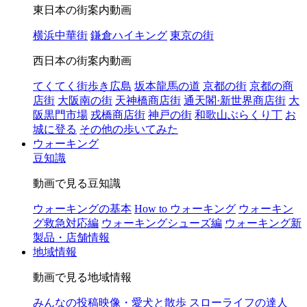
東日本の街案内動画
横浜中華街
鎌倉ハイキング
東京の街
西日本の街案内動画
てくてく街歩き広島
坂本龍馬の道
京都の街
京都の商
店街
大阪南の街
天神橋商店街
通天閣·新世界商店街
大
阪黒門市場
戎橋商店街
神戸の街
和歌山ぶらくり丁
お
城に登る
その他の歩いてみた
ウォーキング
豆知識
動画で見る豆知識
ウォーキングの基本
How to ウォーキング
ウォーキン
グ救急対応編
ウォーキングシューズ編
ウォーキング新
製品・店舗情報
地域情報
動画で見る地域情報
みんなの投稿映像・愛犬と散歩
スローライフの達人