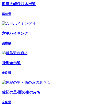
海津大崎桜並木街道
滋賀県
六甲ハイキングⅠ
兵庫県
飛鳥遊歩道
奈良県
佐紀の里·西の京のみち
奈良県