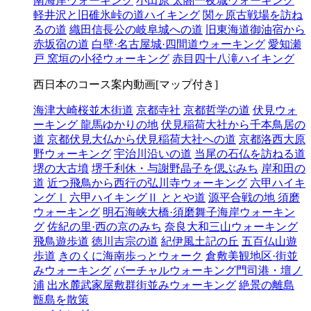
南海岸ウォーキング
小田原 太閤一夜城ウォーキング
軽井沢と旧碓氷峠の道ハイキング
関ヶ原古戦場を訪ね
るの道
織田信長公の岐阜城への道
旧東海道御油宿から
赤坂宿の道
白壁·名古屋城·四間道ウォーキング
愛知瀬
戸 窯垣の小径ウォーキング
赤目四十八滝ハイキング
西日本のコース案内動画[マップ付き]
海津大崎桜並木街道
京都寺社
京都哲学の道
伏見ウォ
ーキング 龍馬ゆかりの地
伏見稲荷大社から千本鳥居の
道
京都伏見大仏から伏見稲荷大社への道
京都洛西大原
野ウォーキング
宇治川沿いの道
当尾の石仏を訪ねる道
堺の大古墳
堺千利休・与謝野晶子を偲ぶみち
岸和田の
道
近つ飛鳥から西行の弘川寺ウォーキング
六甲ハイキ
ングⅠ
六甲ハイキングⅡ ととや道
源平合戦の地 須磨
ウォーキング
明石海峡大橋·須磨舞子海岸ウォーキン
グ
佐紀の里·西の京のみち
奈良大和三山ウォーキング
飛鳥遊歩道
徳川吉宗の道
紀伊風土記の丘
五百仏山遊
歩道
きのくに海南歩っとウォーク
倉敷美観地区·街並
みウォーキング
バーチャルウォーキング門司港・壇ノ
浦
出水麓武家屋敷群街並みウォーキング
絶景の離島
甑島を散策