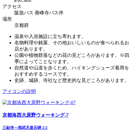
約0.3km
アクセス
阪急バス 善峰寺バス停
場所
京都府
温泉や入浴施設に立ち寄れます。
名物料理や銘菓、その他おいしいものが食べられるお
店があります。
公園や植物群落などの花の見どころがあります。※四
季によってことなります。
自然道や山道を歩くため、ハイキングシューズ着用を
おすすめするコースです。
史跡、城跡、寺社など歴史的な見どころがあります。
アイコンの説明
京都洛西大原野ウォーキング-7
三鈷寺～桓武天皇石碑 2/2