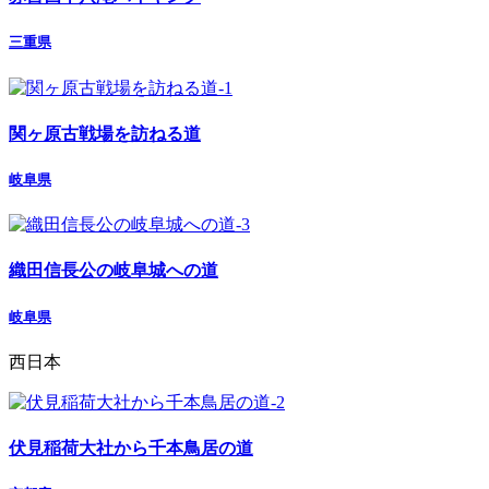
三重県
関ヶ原古戦場を訪ねる道
岐阜県
織田信長公の岐阜城への道
岐阜県
西日本
伏見稲荷大社から千本鳥居の道