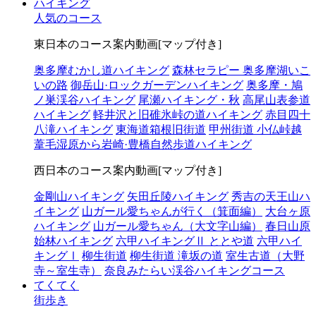
ハイキング
人気のコース
東日本のコース案内動画[マップ付き]
奥多摩むかし道ハイキング
森林セラピー 奥多摩湖いこ
いの路
御岳山·ロックガーデンハイキング
奥多摩・鳩
ノ巣渓谷ハイキング
尾瀬ハイキング・秋
高尾山表参道
ハイキング
軽井沢と旧碓氷峠の道ハイキング
赤目四十
八滝ハイキング
東海道箱根旧街道
甲州街道 小仏峠越
葦毛湿原から岩崎·豊橋自然歩道ハイキング
西日本のコース案内動画[マップ付き]
金剛山ハイキング
矢田丘陵ハイキング
秀吉の天王山ハ
イキング
山ガール愛ちゃんが行く（箕面編）
大台ヶ原
ハイキング
山ガール愛ちゃん（大文字山編）
春日山原
始林ハイキング
六甲ハイキングⅡ ととや道
六甲ハイ
キングⅠ
柳生街道
柳生街道 滝坂の道
室生古道（大野
寺～室生寺）
奈良みたらい渓谷ハイキングコース
てくてく
街歩き