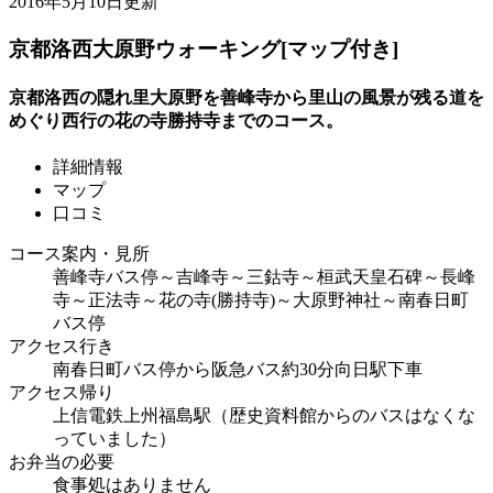
2016年5月10日更新
京都洛西大原野ウォーキング[マップ付き]
京都洛西の隠れ里大原野を善峰寺から里山の風景が残る道を
めぐり西行の花の寺勝持寺までのコース。
詳細情報
マップ
口コミ
コース案内・見所
善峰寺バス停～吉峰寺～三鈷寺～桓武天皇石碑～長峰
寺～正法寺～花の寺(勝持寺)～大原野神社～南春日町
バス停
アクセス行き
南春日町バス停から阪急バス約30分向日駅下車
アクセス帰り
上信電鉄上州福島駅（歴史資料館からのバスはなくな
っていました）
お弁当の必要
食事処はありません