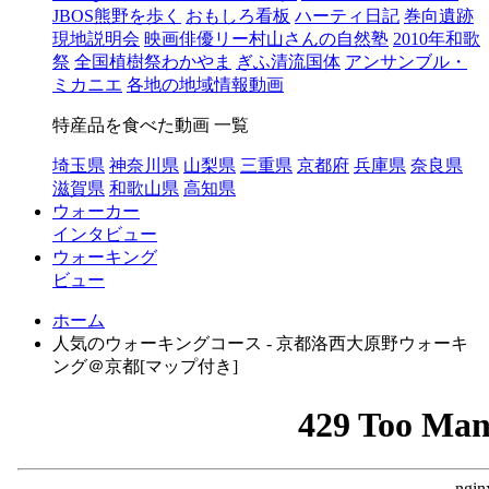
JBOS熊野を歩く
おもしろ看板
ハーティ日記
巻向遺跡
現地説明会
映画俳優リー村山さんの自然塾
2010年和歌
祭
全国植樹祭わかやま
ぎふ清流国体
アンサンブル・
ミカニエ
各地の地域情報動画
特産品を食べた動画 一覧
埼玉県
神奈川県
山梨県
三重県
京都府
兵庫県
奈良県
滋賀県
和歌山県
高知県
ウォーカー
インタビュー
ウォーキング
ビュー
ホーム
人気のウォーキングコース - 京都洛西大原野ウォーキ
ング＠京都[マップ付き]