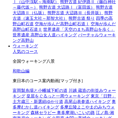
Ⅰ（山中渓駅～海南駅）
熊野古道 紀伊路Ⅱ（藤白神社
～藤代坂～）
熊野古道 大辺路Ⅰ（富田坂）
熊野古道
大辺路Ⅱ（仏坂）
熊野古道 大辺路Ⅲ（長井坂）
熊野
古道（速玉大社～那智大社）
熊野古道 祭り
四季の高
野山町石道
空海が歩んだ高野山町石道Ⅰ
空海が歩んだ
高野山町石道Ⅱ
世界遺産「天空のまち高野山を歩く」
世界遺産 高野山女人道ハイキング
バーチャルウォーキ
ング高野山
ウォーキング
人気のコース
全国ウォーキング八景
和歌山編
東日本のコース案内動画[マップ付き]
富岡製糸場と小幡城下町の道
川越 蔵造の街並みウォー
キング
皇居をぐるっと一周ウォーキング
東京「日野」
土方歳三・新選組ゆかり道
高尾山表参道ハイキング
奥
多摩むかし道ハイキング
多摩丘陵よこやまのみちウォ
ーキング
森林セラピー 奥多摩湖いこいの路
江ノ島·湘