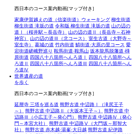
西日本のコース案内動画[マップ付き]
家康伊賀越えの道（信楽街道）ウォーキング
柳生街道
柳生街道 滝坂の道
令和版 柳生街道 滝坂の道
山の辺の
道Ⅰ（桜井駅～長岳寺）
山の辺の道Ⅱ（長岳寺～石神
神宮）
山の辺の道Ⅲ（北コース）
室生古道（大野寺～
室生寺）
葛城の道
竹内街道
鯖街道·大原の里コース
愛
宕街道嵯峨野巡り
鞍馬街道·鞍馬山
坂本龍馬脱藩道·梼
原街道
四国八十八箇所へんろ道Ⅰ
四国八十八箇所へん
ろ道Ⅱ
四国八十八箇所へんろ道Ⅲ
四国八十八箇所へん
ろ道Ⅳ
世界遺産の道
を歩く
西日本のコース案内動画[マップ付き]
延暦寺 三塔を巡る道
熊野古道 中辺路Ⅰ（滝尻王子
～）
熊野古道 中辺路Ⅱ（大坂本王子～）
熊野古道 中
辺路Ⅲ（小広王子～発心門）
熊野古道 中辺路Ⅳ（発心
門～本宮大社）
熊野古道 中辺路Ⅴ（大門坂～那智大
社）
熊野古道 赤木越·湯峯·大日越
熊野古道 紀伊路