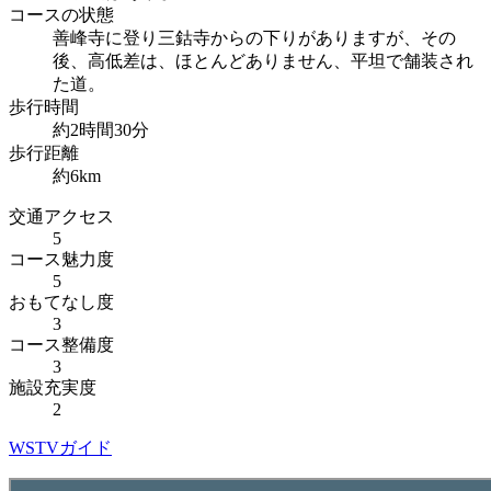
コースの状態
善峰寺に登り三鈷寺からの下りがありますが、その
後、高低差は、ほとんどありません、平坦で舗装され
た道。
歩行時間
約2時間30分
歩行距離
約6km
交通アクセス
5
コース魅力度
5
おもてなし度
3
コース整備度
3
施設充実度
2
WSTVガイド