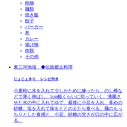
粉物
麺類
焼き飯
餃子
バーガー
丼
カレー
揚げ物
肉類
その他
東三河地域 ◆伝統郷土料理
じょじょきり レシピ付き
小麦粉に水を入れて少しかために練ったら、のし棒な
どで薄く伸ばし、1cm幅くらいに切っていく。沸騰さ
せた水の中に入れてゆで、最後に小豆を入れ、多めの
砂糖、塩を入れて味をととのえたら食べる。麺のもっ
ちりとした食感と、小豆、砂糖の甘さが口の中に広が
る。