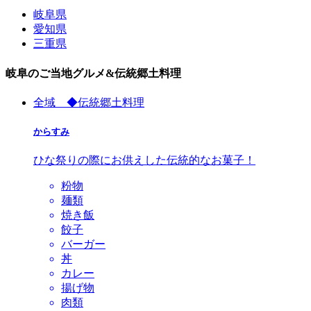
岐阜県
愛知県
三重県
岐阜のご当地グルメ&伝統郷土料理
全域 ◆伝統郷土料理
からすみ
ひな祭りの際にお供えした伝統的なお菓子！
粉物
麺類
焼き飯
餃子
バーガー
丼
カレー
揚げ物
肉類