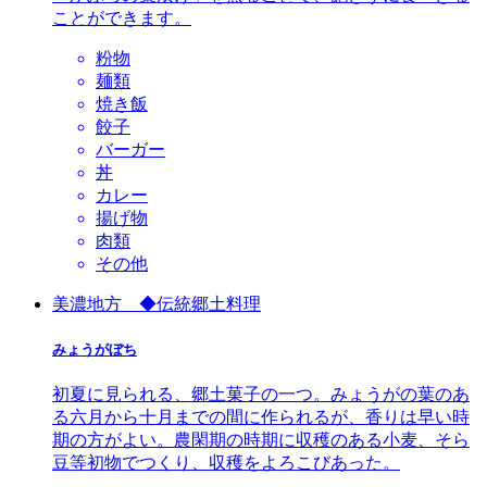
ことができます。
粉物
麺類
焼き飯
餃子
バーガー
丼
カレー
揚げ物
肉類
その他
美濃地方 ◆伝統郷土料理
みょうがぼち
初夏に見られる、郷土菓子の一つ。みょうがの葉のあ
る六月から十月までの間に作られるが、香りは早い時
期の方がよい。農閑期の時期に収穫のある小麦、そら
豆等初物でつくり、収穫をよろこびあった。