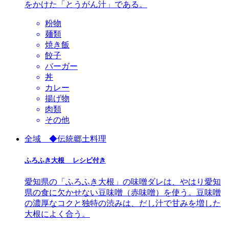
をかけた「とうがん汁」である。
粉物
麺類
焼き飯
餃子
バーガー
丼
カレー
揚げ物
肉類
その他
全域 ◆伝統郷土料理
ふろふき大根 レシピ付き
愛知県の「ふろふき大根」の味噌ダレは、やはり愛知
県の食に欠かせない豆味噌（赤味噌）を使う。豆味噌
の濃厚なコクと独特の渋みは、だし汁で甘みを増した
大根によく合う。