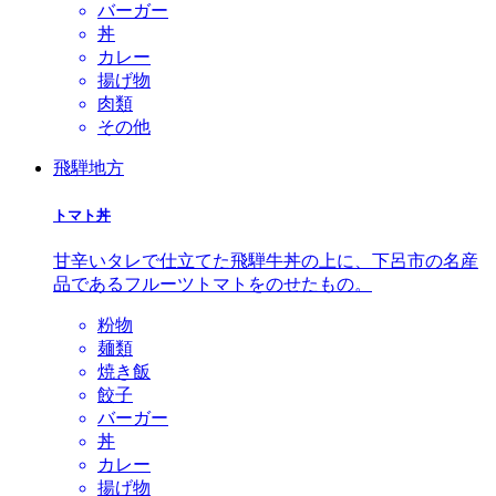
バーガー
丼
カレー
揚げ物
肉類
その他
飛騨地方
トマト丼
甘辛いタレで仕立てた飛騨牛丼の上に、下呂市の名産
品であるフルーツトマトをのせたもの。
粉物
麺類
焼き飯
餃子
バーガー
丼
カレー
揚げ物