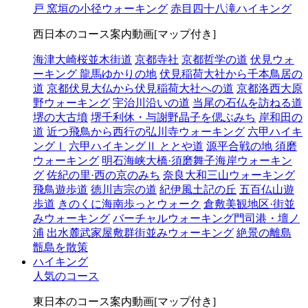
戸 窯垣の小径ウォーキング
赤目四十八滝ハイキング
西日本のコース案内動画[マップ付き]
海津大崎桜並木街道
京都寺社
京都哲学の道
伏見ウォ
ーキング 龍馬ゆかりの地
伏見稲荷大社から千本鳥居の
道
京都伏見大仏から伏見稲荷大社への道
京都洛西大原
野ウォーキング
宇治川沿いの道
当尾の石仏を訪ねる道
堺の大古墳
堺千利休・与謝野晶子を偲ぶみち
岸和田の
道
近つ飛鳥から西行の弘川寺ウォーキング
六甲ハイキ
ングⅠ
六甲ハイキングⅡ ととや道
源平合戦の地 須磨
ウォーキング
明石海峡大橋·須磨舞子海岸ウォーキン
グ
佐紀の里·西の京のみち
奈良大和三山ウォーキング
飛鳥遊歩道
徳川吉宗の道
紀伊風土記の丘
五百仏山遊
歩道
きのくに海南歩っとウォーク
倉敷美観地区·街並
みウォーキング
バーチャルウォーキング門司港・壇ノ
浦
出水麓武家屋敷群街並みウォーキング
絶景の離島
甑島を散策
ハイキング
人気のコース
東日本のコース案内動画[マップ付き]