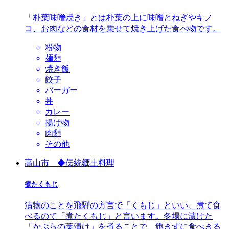
「朴葉味噌焼き」とは朴葉の上に味噌とねぎやキノ
コ、お肉などの食材を乗せて焼き上げた食べ物です。
粉物
麺類
焼き飯
餃子
バーガー
丼
カレー
揚げ物
肉類
その他
高山市 ◆伝統郷土料理
煮たくもじ
漬物のことを飛騨の方言で「くもじ」といい、煮て食
べるので「煮たくもじ」と言います。冬場に漬けた
「かぶらの葉漬け」を煮ることで、飽きずに食べきる