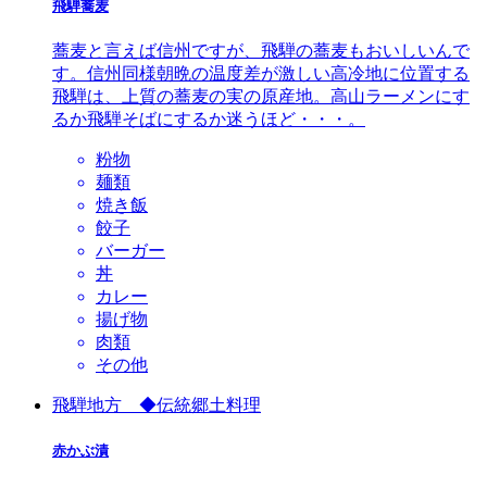
飛騨蕎麦
蕎麦と言えば信州ですが、飛騨の蕎麦もおいしいんで
す。信州同様朝晩の温度差が激しい高冷地に位置する
飛騨は、上質の蕎麦の実の原産地。高山ラーメンにす
るか飛騨そばにするか迷うほど・・・。
粉物
麺類
焼き飯
餃子
バーガー
丼
カレー
揚げ物
肉類
その他
飛騨地方 ◆伝統郷土料理
赤かぶ漬