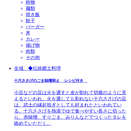
粉物
麺類
焼き飯
餃子
バーガー
丼
カレー
揚げ物
肉類
その他
全域 ◆伝統郷土料理
十六ささげのごま味噌和え レシピ付き
小豆などの豆は火を通すと皮が割れて切腹のように見
えるといわれ、火を通しても割れない十六ささげの豆
は、武士の縁起担ぎとしても好まれたといわれてい
る。十六ささげを熱湯でゆで食べやすい長さに切った
ら、赤味噌、すりごま、みりんなどでつくったタレを
絡めていただく。