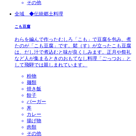
その他
全域 ◆伝統郷土料理
こも豆腐
わらを編んで作ったむしろ「こも」で豆腐を包み、煮
たのが「こも豆腐」です。鬆（す）が立ったこも豆腐
は、だし汁で煮込むと味が良くしみます。正月や祭礼
など人が集まるときのおもてなし料理「ごっつお」と
して飛騨では親しまれています。
粉物
麺類
焼き飯
餃子
バーガー
丼
カレー
揚げ物
肉類
その他