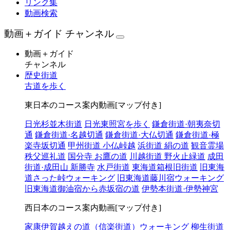
リンク集
動画検索
動画＋ガイド チャンネル
動画＋ガイド
チャンネル
歴史街道
古道を歩く
東日本のコース案内動画[マップ付き]
日光杉並木街道
日光東照宮を歩く
鎌倉街道·朝夷奈切
通
鎌倉街道·名越切通
鎌倉街道·大仏切通
鎌倉街道·極
楽寺坂切通
甲州街道 小仏峠越
浜街道 絹の道
観音霊場
秩父巡礼道
国分寺 お鷹の道
川越街道 野火止緑道
成田
街道·成田山 新勝寺
水戸街道
東海道箱根旧街道
旧東海
道さった峠ウォーキング
旧東海道藤川宿ウォーキング
旧東海道御油宿から赤坂宿の道
伊勢本街道·伊勢神宮
西日本のコース案内動画[マップ付き]
家康伊賀越えの道（信楽街道）ウォーキング
柳生街道