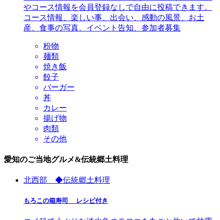
やコース情報を会員登録なしで自由に投稿できます。
コース情報、楽しい事、出会い、感動の風景、お土
産、食事の写真、イベント告知、参加者募集
粉物
麺類
焼き飯
餃子
バーガー
丼
カレー
揚げ物
肉類
その他
愛知のご当地グルメ&伝統郷土料理
北西部 ◆伝統郷土料理
もろこの箱寿司 レシピ付き