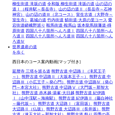
柳生街道 滝坂の道
令和版 柳生街道 滝坂の道
山の辺の
道Ⅰ（桜井駅～長岳寺）
山の辺の道Ⅱ（長岳寺～石神
神宮）
山の辺の道Ⅲ（北コース）
室生古道（大野寺～
室生寺）
葛城の道
竹内街道
鯖街道·大原の里コース
愛
宕街道嵯峨野巡り
鞍馬街道·鞍馬山
坂本龍馬脱藩道·梼
原街道
四国八十八箇所へんろ道Ⅰ
四国八十八箇所へん
ろ道Ⅱ
四国八十八箇所へんろ道Ⅲ
四国八十八箇所へん
ろ道Ⅳ
世界遺産の道
を歩く
西日本のコース案内動画[マップ付き]
延暦寺 三塔を巡る道
熊野古道 中辺路Ⅰ（滝尻王子
～）
熊野古道 中辺路Ⅱ（大坂本王子～）
熊野古道 中
辺路Ⅲ（小広王子～発心門）
熊野古道 中辺路Ⅳ（発心
門～本宮大社）
熊野古道 中辺路Ⅴ（大門坂～那智大
社）
熊野古道 赤木越·湯峯·大日越
熊野古道 紀伊路
Ⅰ（山中渓駅～海南駅）
熊野古道 紀伊路Ⅱ（藤白神社
～藤代坂～）
熊野古道 大辺路Ⅰ（富田坂）
熊野古道
大辺路Ⅱ（仏坂）
熊野古道 大辺路Ⅲ（長井坂）
熊野
古道（速玉大社～那智大社）
熊野古道 祭り
四季の高