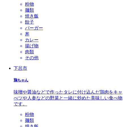
粉物
麺類
焼き飯
餃子
バーガー
丼
カレー
揚げ物
肉類
その他
下呂市
鶏ちゃん
味噌や醤油などで作ったタレに付け込んだ鶏肉をキャ
べツや人参などの野菜と一緒に炒めた美味しい食べ物
です。
粉物
麺類
焼き飯