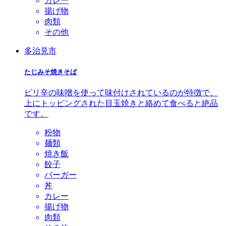
カレー
揚げ物
肉類
その他
多治見市
たじみそ焼きそば
ピリ辛の味噌を使って味付けされているのが特徴で、
上にトッピングされた目玉焼きと絡めて食べると絶品
です。
粉物
麺類
焼き飯
餃子
バーガー
丼
カレー
揚げ物
肉類