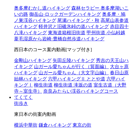
奥多摩むかし道ハイキング
森林セラピー 奥多摩湖いこ
いの路
御岳山·ロックガーデンハイキング
奥多摩・鳩
ノ巣渓谷ハイキング
尾瀬ハイキング・秋
高尾山表参道
ハイキング
軽井沢と旧碓氷峠の道ハイキング
赤目四十
八滝ハイキング
東海道箱根旧街道
甲州街道 小仏峠越
葦毛湿原から岩崎·豊橋自然歩道ハイキング
西日本のコース案内動画[マップ付き]
金剛山ハイキング
矢田丘陵ハイキング
秀吉の天王山ハ
イキング
山ガール愛ちゃんが行く（箕面編）
大台ヶ原
ハイキング
山ガール愛ちゃん（大文字山編）
春日山原
始林ハイキング
六甲ハイキングⅡ ととや道
六甲ハイ
キングⅠ
柳生街道
柳生街道 滝坂の道
室生古道（大野
寺～室生寺）
奈良みたらい渓谷ハイキングコース
てくてく
街歩き
東日本の街案内動画
横浜中華街
鎌倉ハイキング
東京の街