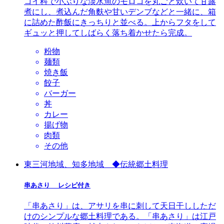
コイ科で小ぶりな淡水魚のモロコを丸ごと炊いて甘露
煮にし、煮込んだ角麩や甘いデンブなどと一緒に、箱
に詰めた酢飯にきっちりと並べる。上からフタをして
ギュッと押してしばらく落ち着かせたら完成。
粉物
麺類
焼き飯
餃子
バーガー
丼
カレー
揚げ物
肉類
その他
東三河地域、知多地域 ◆伝統郷土料理
串あさり レシピ付き
「串あさり」は、アサリを串に刺して天日干ししただ
けのシンプルな郷土料理である。「串あさり」は江戸