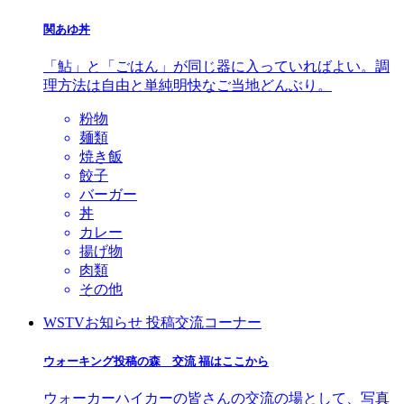
関あゆ丼
「鮎」と「ごはん」が同じ器に入っていればよい。調
理方法は自由と単純明快なご当地どんぶり。
粉物
麺類
焼き飯
餃子
バーガー
丼
カレー
揚げ物
肉類
その他
WSTVお知らせ 投稿交流コーナー
ウォーキング投稿の森 交流 福はここから
ウォーカーハイカーの皆さんの交流の場として、写真