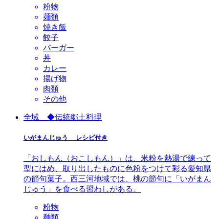
粉物
麺類
焼き飯
餃子
バーガー
丼
カレー
揚げ物
肉類
その他
全域 ◆伝統郷土料理
いがまんじゅう レシピ付き
「おしもん（おこしもん）」は、米粉を熱湯で練って
型にはめ、取り出したものに色粉をつけて彩る愛知県
の節句菓子。西三河地域では、桃の節句に「いがまん
じゅう」を食べる習わしがある。
粉物
麺類