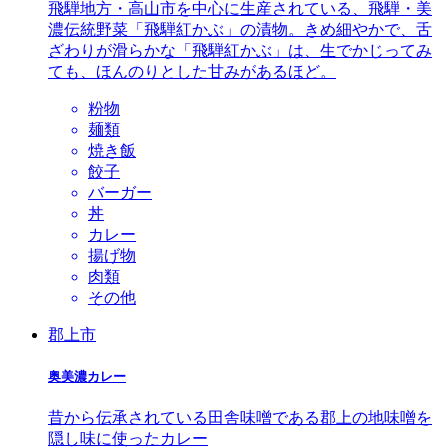
飛騨地方・高山市を中心に生産されている、飛騨・美
濃伝統野菜「飛騨紅かぶ」の漬物。きめ細やかで、舌
ざわりが滑らかな「飛騨紅かぶ」は、生でかじってみ
ても、ほんのりとした甘みがあるほど。
粉物
麺類
焼き飯
餃子
バーガー
丼
カレー
揚げ物
肉類
その他
郡上市
奥美濃カレー
昔から伝承されている田舎味噌である郡上の地味噌を
隠し味に使ったカレー