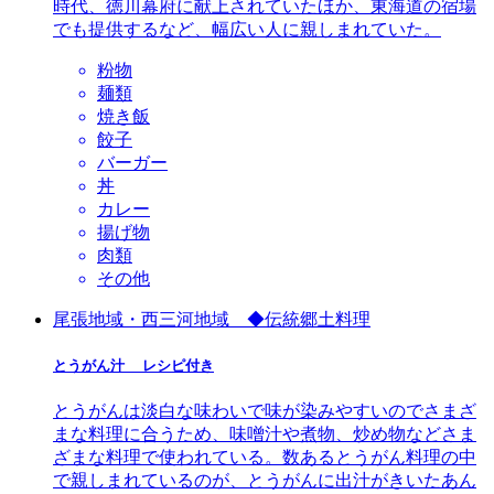
時代、徳川幕府に献上されていたほか、東海道の宿場
でも提供するなど、幅広い人に親しまれていた。
粉物
麺類
焼き飯
餃子
バーガー
丼
カレー
揚げ物
肉類
その他
尾張地域・西三河地域 ◆伝統郷土料理
とうがん汁 レシピ付き
とうがんは淡白な味わいで味が染みやすいのでさまざ
まな料理に合うため、味噌汁や煮物、炒め物などさま
ざまな料理で使われている。数あるとうがん料理の中
で親しまれているのが、とうがんに出汁がきいたあん