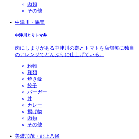
肉類
その他
中津川・馬篭
中津川とりトマ丼
肉にしまりがある中津川の鶏とトマトを店舗毎に独自
のアレンジでどんぶりに仕上げている。
粉物
麺類
焼き飯
餃子
バーガー
丼
カレー
揚げ物
肉類
その他
美濃加茂・郡上八幡