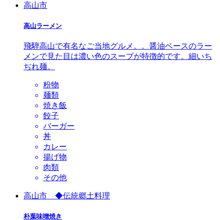
高山市
高山ラーメン
飛騨高山で有名なご当地グルメ。。醤油ベースのラー
メンで見た目は濃い色のスープが特徴的です。細いち
ぢれ麺。
粉物
麺類
焼き飯
餃子
バーガー
丼
カレー
揚げ物
肉類
その他
高山市 ◆伝統郷土料理
朴葉味噌焼き