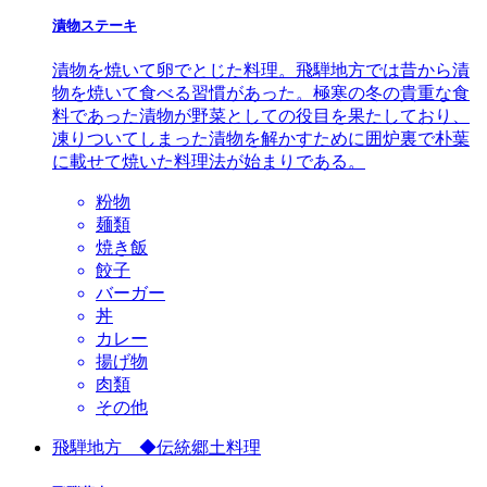
漬物ステーキ
漬物を焼いて卵でとじた料理。飛騨地方では昔から漬
物を焼いて食べる習慣があった。極寒の冬の貴重な食
料であった漬物が野菜としての役目を果たしており、
凍りついてしまった漬物を解かすために囲炉裏で朴葉
に載せて焼いた料理法が始まりである。
粉物
麺類
焼き飯
餃子
バーガー
丼
カレー
揚げ物
肉類
その他
飛騨地方 ◆伝統郷土料理