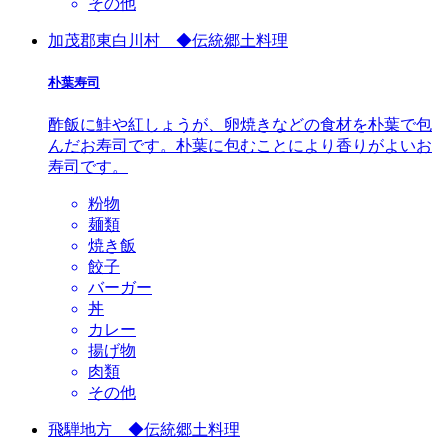
その他
加茂郡東白川村 ◆伝統郷土料理
朴葉寿司
酢飯に鮭や紅しょうが、卵焼きなどの食材を朴葉で包
んだお寿司です。朴葉に包むことにより香りがよいお
寿司です。
粉物
麺類
焼き飯
餃子
バーガー
丼
カレー
揚げ物
肉類
その他
飛騨地方 ◆伝統郷土料理