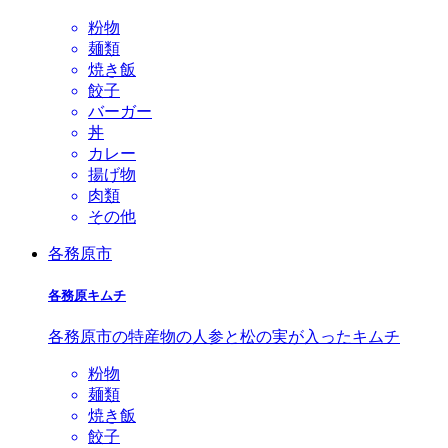
粉物
麺類
焼き飯
餃子
バーガー
丼
カレー
揚げ物
肉類
その他
各務原市
各務原キムチ
各務原市の特産物の人参と松の実が入ったキムチ
粉物
麺類
焼き飯
餃子