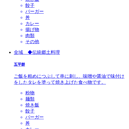
餃子
バーガー
丼
カレー
揚げ物
肉類
その他
全域 ◆伝統郷土料理
五平餅
ご飯を粗めにつぶして串に刺し、味噌や醤油で味付け
をしたタレを塗って焼き上げた食べ物です。
粉物
麺類
焼き飯
餃子
バーガー
丼