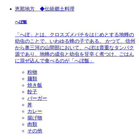
恵那地方 ◆伝統郷土料理
へぼ飯
「へぼ」とは、クロスズメバチをはじめとする地蜂の
幼虫のことで、いわゆる蜂の子である。 かつて、信州
から奥三河の山間部において、へぼは貴重なタンパク
源であり、地蜂の成虫と幼虫を甘辛く煮つけ、ごはん
に混ぜ込んで食べるのが「へぼ飯」
粉物
麺類
焼き飯
餃子
バーガー
丼
カレー
揚げ物
肉類
その他