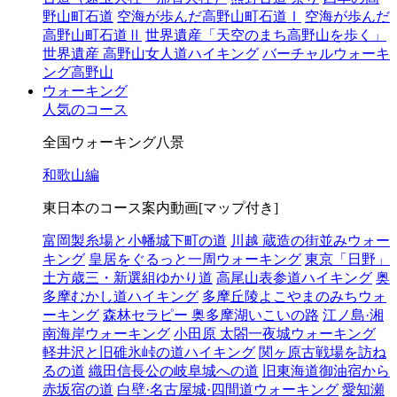
野山町石道
空海が歩んだ高野山町石道Ⅰ
空海が歩んだ
高野山町石道Ⅱ
世界遺産「天空のまち高野山を歩く」
世界遺産 高野山女人道ハイキング
バーチャルウォーキ
ング高野山
ウォーキング
人気のコース
全国ウォーキング八景
和歌山編
東日本のコース案内動画[マップ付き]
富岡製糸場と小幡城下町の道
川越 蔵造の街並みウォー
キング
皇居をぐるっと一周ウォーキング
東京「日野」
土方歳三・新選組ゆかり道
高尾山表参道ハイキング
奥
多摩むかし道ハイキング
多摩丘陵よこやまのみちウォ
ーキング
森林セラピー 奥多摩湖いこいの路
江ノ島·湘
南海岸ウォーキング
小田原 太閤一夜城ウォーキング
軽井沢と旧碓氷峠の道ハイキング
関ヶ原古戦場を訪ね
るの道
織田信長公の岐阜城への道
旧東海道御油宿から
赤坂宿の道
白壁·名古屋城·四間道ウォーキング
愛知瀬