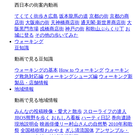
西日本の街案内動画
てくてく街歩き広島
坂本龍馬の道
京都の街
京都の商
店街
大阪南の街
天神橋商店街
通天閣·新世界商店街
大
阪黒門市場
戎橋商店街
神戸の街
和歌山ぶらくり丁
お
城に登る
その他の歩いてみた
ウォーキング
豆知識
動画で見る豆知識
ウォーキングの基本
How to ウォーキング
ウォーキン
グ救急対応編
ウォーキングシューズ編
ウォーキング新
製品・店舗情報
地域情報
動画で見る地域情報
みんなの投稿映像・愛犬と散歩
スローライフの達人
JBOS熊野を歩く
おもしろ看板
ハーティ日記
巻向遺跡
現地説明会
映画俳優リー村山さんの自然塾
2010年和歌
祭
全国植樹祭わかやま
ぎふ清流国体
アンサンブル・