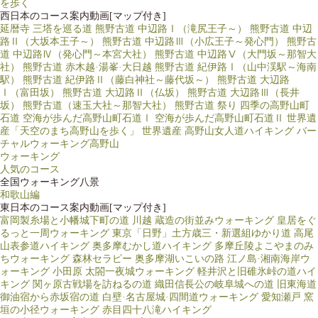
を歩く
西日本のコース案内動画[マップ付き]
延暦寺 三塔を巡る道
熊野古道 中辺路Ⅰ（滝尻王子～）
熊野古道 中辺
路Ⅱ（大坂本王子～）
熊野古道 中辺路Ⅲ（小広王子～発心門）
熊野古
道 中辺路Ⅳ（発心門～本宮大社）
熊野古道 中辺路Ⅴ（大門坂～那智大
社）
熊野古道 赤木越·湯峯·大日越
熊野古道 紀伊路Ⅰ（山中渓駅～海南
駅）
熊野古道 紀伊路Ⅱ（藤白神社～藤代坂～）
熊野古道 大辺路
Ⅰ（富田坂）
熊野古道 大辺路Ⅱ（仏坂）
熊野古道 大辺路Ⅲ（長井
坂）
熊野古道（速玉大社～那智大社）
熊野古道 祭り
四季の高野山町
石道
空海が歩んだ高野山町石道Ⅰ
空海が歩んだ高野山町石道Ⅱ
世界遺
産「天空のまち高野山を歩く」
世界遺産 高野山女人道ハイキング
バー
チャルウォーキング高野山
ウォーキング
人気のコース
全国ウォーキング八景
和歌山編
東日本のコース案内動画[マップ付き]
富岡製糸場と小幡城下町の道
川越 蔵造の街並みウォーキング
皇居をぐ
るっと一周ウォーキング
東京「日野」土方歳三・新選組ゆかり道
高尾
山表参道ハイキング
奥多摩むかし道ハイキング
多摩丘陵よこやまのみ
ちウォーキング
森林セラピー 奥多摩湖いこいの路
江ノ島·湘南海岸ウ
ォーキング
小田原 太閤一夜城ウォーキング
軽井沢と旧碓氷峠の道ハイ
キング
関ヶ原古戦場を訪ねるの道
織田信長公の岐阜城への道
旧東海道
御油宿から赤坂宿の道
白壁·名古屋城·四間道ウォーキング
愛知瀬戸 窯
垣の小径ウォーキング
赤目四十八滝ハイキング