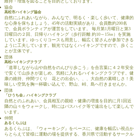
維持・増進を図ることを目的としております。
協会
高松市ハイキング協会
自然にふれあいながら、みんなで、明るく・楽しく歩いて、健康的
な心身を保ちましょう。45年の活動実績があり、会員数約200名
で、会員ボランティアが運営をしています。 毎月第1月曜日と第3
日曜日の２回、日帰りハイキング（歩行距離 約10～15㎞）を実施
しています。ゆっくりコースも用意し、幅広く皆さんが参加できる
ように工夫しています。観光ではなくハイキングですので、歩くこ
とが主体です。
団体
高松ハイキングクラブ
「道草しながら山や自然をのんびり歩こう」を合言葉に４２年安全
で安くて山歩きが楽しめ、気軽に入れるハイキングクラブです。健
康の維持、仲間づくり 花との出会い、、、大自然の素晴しさ！美
味しい空気を胸一杯吸い込んで、野山、峠、島へ行きませんか。
団体
「ひうち会」ハイキングクラブ
自然とのふれあい、会員相互の親睦・健康の増進を目的に月1回近
隣の山々をウォークし、時にはバスハイク等で遠出をして楽しんで
います。
仲間
あるくらぶは
あるくらぶは、『ウォーキング』をベースに、健康を幅広い視点か
らとらえて皆様に運動の場を提供する、香川県で活動するサークル