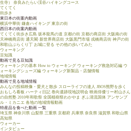
生寺）
奈良みたらい渓谷ハイキングコース
てくてく
街歩き
東日本の街案内動画
横浜中華街
鎌倉ハイキング
東京の街
西日本の街案内動画
てくてく街歩き広島
坂本龍馬の道
京都の街
京都の商店街
大阪南の街
天神橋商店街
通天閣·新世界商店街
大阪黒門市場
戎橋商店街
神戸の街
和歌山ぶらくり丁
お城に登る
その他の歩いてみた
ウォーキング
豆知識
動画で見る豆知識
ウォーキングの基本
How to ウォーキング
ウォーキング救急対応編
ウ
ォーキングシューズ編
ウォーキング新製品・店舗情報
地域情報
動画で見る地域情報
みんなの投稿映像・愛犬と散歩
スローライフの達人
JBOS熊野を歩く
おもしろ看板
ハーティ日記
巻向遺跡現地説明会
映画俳優リー村山さん
の自然塾
2010年和歌祭
全国植樹祭わかやま
ぎふ清流国体
アンサンブ
ル・ミカニエ
各地の地域情報動画
特産品を食べた動画 一覧
埼玉県
神奈川県
山梨県
三重県
京都府
兵庫県
奈良県
滋賀県
和歌山県
高知県
ウォーカー
インタビュー