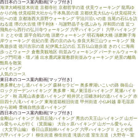
西日本のコース案内動画[マップ付き]
海津大崎桜並木街道
京都寺社
京都哲学の道
伏見ウォーキング 龍馬ゆ
かりの地
伏見稲荷大社から千本鳥居の道
京都伏見大仏から伏見稲荷大
社への道
京都洛西大原野ウォーキング
宇治川沿いの道
当尾の石仏を訪
ねる道
堺の大古墳
堺千利休・与謝野晶子を偲ぶみち
岸和田の道
近つ
飛鳥から西行の弘川寺ウォーキング
六甲ハイキングⅠ
六甲ハイキング
Ⅱ ととや道
源平合戦の地 須磨ウォーキング
明石海峡大橋·須磨舞子海
岸ウォーキング
佐紀の里·西の京のみち
奈良大和三山ウォーキング
飛
鳥遊歩道
徳川吉宗の道
紀伊風土記の丘
五百仏山遊歩道
きのくに海南
歩っとウォーク
倉敷美観地区·街並みウォーキング
バーチャルウォーキ
ング門司港・壇ノ浦
出水麓武家屋敷群街並みウォーキング
絶景の離島
甑島を散策
ハイキング
人気のコース
東日本のコース案内動画[マップ付き]
奥多摩むかし道ハイキング
森林セラピー 奥多摩湖いこいの路
御岳山·
ロックガーデンハイキング
奥多摩・鳩ノ巣渓谷ハイキング
尾瀬ハイキ
ング・秋
高尾山表参道ハイキング
軽井沢と旧碓氷峠の道ハイキング
赤
目四十八滝ハイキング
東海道箱根旧街道
甲州街道 小仏峠越
葦毛湿原
から岩崎·豊橋自然歩道ハイキング
西日本のコース案内動画[マップ付き]
金剛山ハイキング
矢田丘陵ハイキング
秀吉の天王山ハイキング
山ガー
ル愛ちゃんが行く（箕面編）
大台ヶ原ハイキング
山ガール愛ちゃん
（大文字山編）
春日山原始林ハイキング
六甲ハイキングⅡ ととや道
六甲ハイキングⅠ
柳生街道
柳生街道 滝坂の道
室生古道（大野寺～室