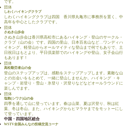
です。
団体
しわくハイキングクラブ
しわくハイキングクラブは四国 香川県丸亀市に事務所を置く、中
高年を中心としたクラブです。
団体
さぬき山歩会
さぬき山歩会は香川県高松市にあるハイキング・登山のサークル・
クラブ（山の会）です。四国の里山、日本百名山など…ワンディハ
イキング、軽登山からオールマイティな登山まで何でもありで、土
日祝日はもとより、平日倶楽部でのハイキングや登山、女子会山行
もあります！
団体
高松勤労者山の会
登山のステップアップは、感動をステップアップします。素敵な山
との出会いをもとめて、一緒に登山しませんか。ハイキング ・キ
ャンプ・岩登り・雪山・氷登り・沢登りなどなどオールラウンドに
楽しんでます。
団体
塩飽(シワク)山の会
四季を通して山に登っています。春は山菜、夏は沢登り、秋は紅
葉、冬は冬山。また、ハイキングからヒマラヤまでをモットーにし
て登っています。
中国・四国地区総合
WSTV全国みんなの投稿交流コーナ