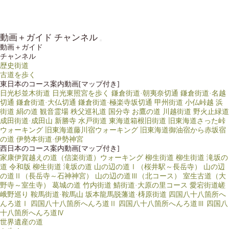
動画＋ガイド チャンネル
動画＋ガイド
チャンネル
歴史街道
古道を歩く
東日本のコース案内動画[マップ付き]
日光杉並木街道
日光東照宮を歩く
鎌倉街道·朝夷奈切通
鎌倉街道·名越
切通
鎌倉街道·大仏切通
鎌倉街道·極楽寺坂切通
甲州街道 小仏峠越
浜
街道 絹の道
観音霊場 秩父巡礼道
国分寺 お鷹の道
川越街道 野火止緑道
成田街道·成田山 新勝寺
水戸街道
東海道箱根旧街道
旧東海道さった峠
ウォーキング
旧東海道藤川宿ウォーキング
旧東海道御油宿から赤坂宿
の道
伊勢本街道·伊勢神宮
西日本のコース案内動画[マップ付き]
家康伊賀越えの道（信楽街道）ウォーキング
柳生街道
柳生街道 滝坂の
道
令和版 柳生街道 滝坂の道
山の辺の道Ⅰ（桜井駅～長岳寺）
山の辺
の道Ⅱ（長岳寺～石神神宮）
山の辺の道Ⅲ（北コース）
室生古道（大
野寺～室生寺）
葛城の道
竹内街道
鯖街道·大原の里コース
愛宕街道嵯
峨野巡り
鞍馬街道·鞍馬山
坂本龍馬脱藩道·梼原街道
四国八十八箇所へ
んろ道Ⅰ
四国八十八箇所へんろ道Ⅱ
四国八十八箇所へんろ道Ⅲ
四国八
十八箇所へんろ道Ⅳ
世界遺産の道