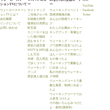
ションTVについて
ー
ー
YouTube
ウォーカーステーシ
サイトマップ
ウォーキングイベント・
Facebook
ョンTVとは？
ご当地グルメ&
団体情報掲示板
Twitter
会社概要
伝統郷土料理
みんなの投稿ウォーキン
リンクについて
随筆紀行高野山
グ
お問い合わせ
町石道
わたしのお薦め＜ウォー
スニーカーをは
キンググッズ・装備など
いた猫の物語
＞
読むＷＳＴＶ
ウォーキング・ハイキン
歴史の道百選
グで四季の花見つけたよ
WSTVを100%楽
みんなの＜ウォーカーご
しむ方法
はん＞コースで美味しい
夫婦・恋人同志
もの食べたよ
で歩くコース
ウォーキングで素敵な人
ウォーキング・
に出会ったよ
グッズ
私の大好きなウォーキン
歴史偉人達の道
グ仲間
ウォーキングコースで素
敵な風景、歌碑に出会っ
たよ
ウォーキングコースでお
土産見つけたよ
その他いろんなみつけた
よ・創作(漫画等)