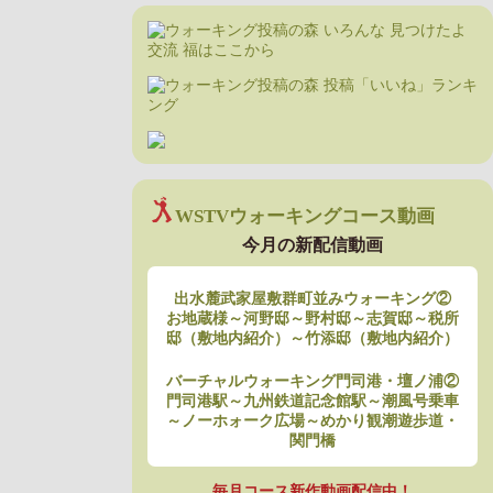
WSTVウォーキングコース動画
今月の新配信動画
出水麓武家屋敷群町並みウォーキング②
お地蔵様～河野邸～野村邸～志賀邸～税所
邸（敷地内紹介）～竹添邸（敷地内紹介）
バーチャルウォーキング門司港・壇ノ浦②
門司港駅～九州鉄道記念館駅～潮風号乗車
～ノーホォーク広場～めかり観潮遊歩道・
関門橋
毎月コース新作動画配信中！