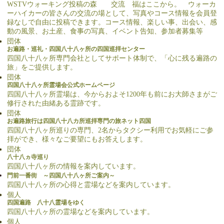
WSTVウォーキング投稿の森 交流 福はここから。 ウォーカ
ーハイカーの皆さんの交流の場として、写真やコース情報を会員登
録なしで自由に投稿できます。コース情報、楽しい事、出会い、感
動の風景、お土産、食事の写真、イベント告知、参加者募集等
団体
お遍路・巡礼・四国八十八ヶ所の四国巡拝センター
四国八十八ヶ所専門会社としてサポート体制で、「心に残る遍路の
旅」をご提供します。
団体
四国八十八ヶ所霊場会公式ホームページ
四国八十八ヶ所霊場は、今からおよそ1200年も前にお大師さまがご
修行された由緒ある霊跡です。
団体
お遍路旅行は四国八十八カ所巡拝専門の旅ネット四国
四国八十八ヶ所巡りの専門、2名からタクシー利用でお気軽にご参
拝ができ、様々なご要望にもお答えします。
団体
八十八ヵ寺巡り
四国八十八ヶ所の情報を案内しています。
門前一番街 ～四国八十八ヶ所ご案内～
四国八十八ヶ所の心得と霊場などを案内しています。
個人
四国遍路 八十八霊場をゆく
四国八十八ヶ所の霊場などを案内しています。
個人