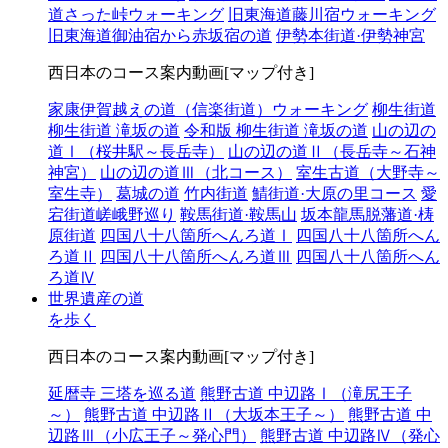
道さった峠ウォーキング
旧東海道藤川宿ウォーキング
旧東海道御油宿から赤坂宿の道
伊勢本街道·伊勢神宮
西日本のコース案内動画[マップ付き]
家康伊賀越えの道（信楽街道）ウォーキング
柳生街道
柳生街道 滝坂の道
令和版 柳生街道 滝坂の道
山の辺の
道Ⅰ（桜井駅～長岳寺）
山の辺の道Ⅱ（長岳寺～石神
神宮）
山の辺の道Ⅲ（北コース）
室生古道（大野寺～
室生寺）
葛城の道
竹内街道
鯖街道·大原の里コース
愛
宕街道嵯峨野巡り
鞍馬街道·鞍馬山
坂本龍馬脱藩道·梼
原街道
四国八十八箇所へんろ道Ⅰ
四国八十八箇所へん
ろ道Ⅱ
四国八十八箇所へんろ道Ⅲ
四国八十八箇所へん
ろ道Ⅳ
世界遺産の道
を歩く
西日本のコース案内動画[マップ付き]
延暦寺 三塔を巡る道
熊野古道 中辺路Ⅰ（滝尻王子
～）
熊野古道 中辺路Ⅱ（大坂本王子～）
熊野古道 中
辺路Ⅲ（小広王子～発心門）
熊野古道 中辺路Ⅳ（発心