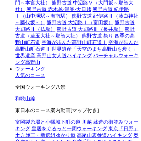
門～本宮大社）
熊野古道 中辺路Ⅴ（大門坂～那智大
社）
熊野古道 赤木越·湯峯·大日越
熊野古道 紀伊路
Ⅰ（山中渓駅～海南駅）
熊野古道 紀伊路Ⅱ（藤白神社
～藤代坂～）
熊野古道 大辺路Ⅰ（富田坂）
熊野古道
大辺路Ⅱ（仏坂）
熊野古道 大辺路Ⅲ（長井坂）
熊野
古道（速玉大社～那智大社）
熊野古道 祭り
四季の高
野山町石道
空海が歩んだ高野山町石道Ⅰ
空海が歩んだ
高野山町石道Ⅱ
世界遺産「天空のまち高野山を歩く」
世界遺産 高野山女人道ハイキング
バーチャルウォーキ
ング高野山
ウォーキング
人気のコース
全国ウォーキング八景
和歌山編
東日本のコース案内動画[マップ付き]
富岡製糸場と小幡城下町の道
川越 蔵造の街並みウォー
キング
皇居をぐるっと一周ウォーキング
東京「日野」
土方歳三・新選組ゆかり道
高尾山表参道ハイキング
奥