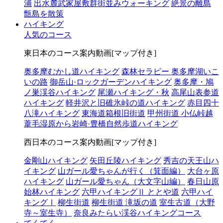
浦
出水麓武家屋敷群街並みウォーキング
絶景の離島
甑島を散策
ハイキング
人気のコース
東日本のコース案内動画[マップ付き]
奥多摩むかし道ハイキング
森林セラピー 奥多摩湖いこ
いの路
御岳山·ロックガーデンハイキング
奥多摩・鳩
ノ巣渓谷ハイキング
尾瀬ハイキング・秋
高尾山表参道
ハイキング
軽井沢と旧碓氷峠の道ハイキング
赤目四十
八滝ハイキング
東海道箱根旧街道
甲州街道 小仏峠越
葦毛湿原から岩崎·豊橋自然歩道ハイキング
西日本のコース案内動画[マップ付き]
金剛山ハイキング
矢田丘陵ハイキング
秀吉の天王山ハ
イキング
山ガール愛ちゃんが行く（箕面編）
大台ヶ原
ハイキング
山ガール愛ちゃん（大文字山編）
春日山原
始林ハイキング
六甲ハイキングⅡ ととや道
六甲ハイ
キングⅠ
柳生街道
柳生街道 滝坂の道
室生古道（大野
寺～室生寺）
奈良みたらい渓谷ハイキングコース