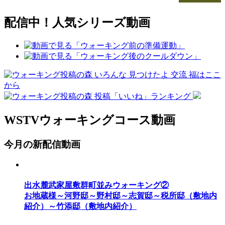
配信中！人気シリーズ動画
WSTVウォーキングコース動画
今月の新配信動画
出水麓武家屋敷群町並みウォーキング②
お地蔵様～河野邸～野村邸～志賀邸～税所邸（敷地内
紹介）～竹添邸（敷地内紹介）