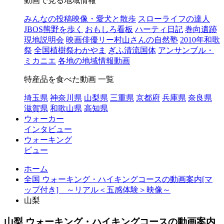
動画で見る地域情報
みんなの投稿映像・愛犬と散歩
スローライフの達人
JBOS熊野を歩く
おもしろ看板
ハーティ日記
巻向遺跡
現地説明会
映画俳優リー村山さんの自然塾
2010年和歌
祭
全国植樹祭わかやま
ぎふ清流国体
アンサンブル・
ミカニエ
各地の地域情報動画
特産品を食べた動画 一覧
埼玉県
神奈川県
山梨県
三重県
京都府
兵庫県
奈良県
滋賀県
和歌山県
高知県
ウォーカー
インタビュー
ウォーキング
ビュー
ホーム
全国 ウォーキング・ハイキングコースの動画案内[マ
ップ付き] ～リアル＜五感体験＞映像～
山梨
山梨 ウォーキング・ハイキングコースの動画案内