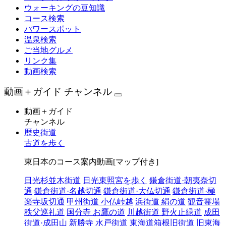
ウォーキングの豆知識
コース検索
パワースポット
温泉検索
ご当地グルメ
リンク集
動画検索
動画＋ガイド チャンネル
動画＋ガイド
チャンネル
歴史街道
古道を歩く
東日本のコース案内動画[マップ付き]
日光杉並木街道
日光東照宮を歩く
鎌倉街道·朝夷奈切
通
鎌倉街道·名越切通
鎌倉街道·大仏切通
鎌倉街道·極
楽寺坂切通
甲州街道 小仏峠越
浜街道 絹の道
観音霊場
秩父巡礼道
国分寺 お鷹の道
川越街道 野火止緑道
成田
街道·成田山 新勝寺
水戸街道
東海道箱根旧街道
旧東海