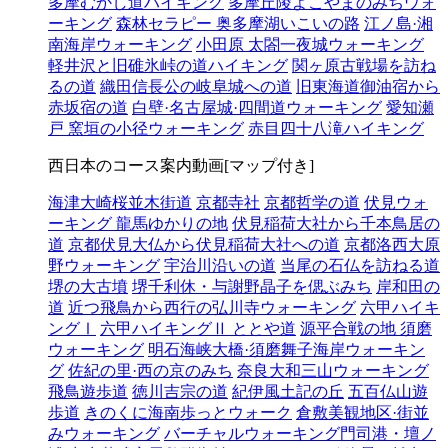
多摩むかし道ハイキング
多摩丘陵よこやまのみちウォ
ーキング
森林セラピー 奥多摩湖いこいの路
江ノ島·湘
南海岸ウォーキング
小田原 太閤一夜城ウォーキング
軽井沢と旧碓氷峠の道ハイキング
関ヶ原古戦場を訪ね
るの道
織田信長公の岐阜城への道
旧東海道御油宿から
赤坂宿の道
白壁·名古屋城·四間道ウォーキング
愛知瀬
戸 窯垣の小径ウォーキング
赤目四十八滝ハイキング
西日本のコース案内動画[マップ付き]
海津大崎桜並木街道
京都寺社
京都哲学の道
伏見ウォ
ーキング 龍馬ゆかりの地
伏見稲荷大社から千本鳥居の
道
京都伏見大仏から伏見稲荷大社への道
京都洛西大原
野ウォーキング
宇治川沿いの道
当尾の石仏を訪ねる道
堺の大古墳
堺千利休・与謝野晶子を偲ぶみち
岸和田の
道
近つ飛鳥から西行の弘川寺ウォーキング
六甲ハイキ
ングⅠ
六甲ハイキングⅡ ととや道
源平合戦の地 須磨
ウォーキング
明石海峡大橋·須磨舞子海岸ウォーキン
グ
佐紀の里·西の京のみち
奈良大和三山ウォーキング
飛鳥遊歩道
徳川吉宗の道
紀伊風土記の丘
五百仏山遊
歩道
きのくに海南歩っとウォーク
倉敷美観地区·街並
みウォーキング
バーチャルウォーキング門司港・壇ノ