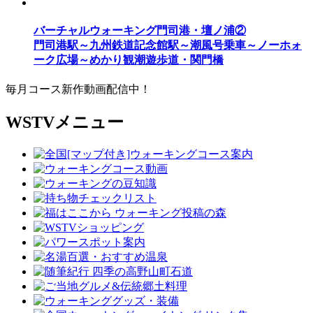
バーチャルウォーキング門司港・壇ノ浦②
門司港駅～九州鉄道記念館駅～潮風号乗車～ノーホォ
ーク広場～めかり観潮遊歩道・関門橋
毎月コース新作動画配信中！
WSTVメニュー