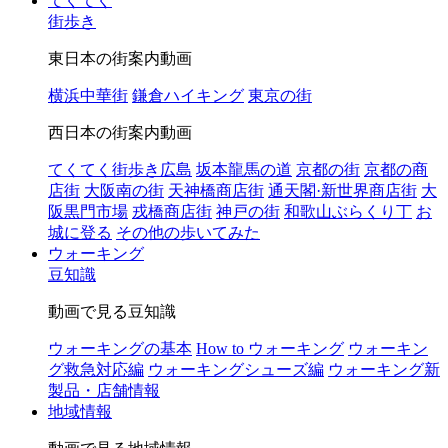
てくてく
街歩き
東日本の街案内動画
横浜中華街
鎌倉ハイキング
東京の街
西日本の街案内動画
てくてく街歩き広島
坂本龍馬の道
京都の街
京都の商
店街
大阪南の街
天神橋商店街
通天閣·新世界商店街
大
阪黒門市場
戎橋商店街
神戸の街
和歌山ぶらくり丁
お
城に登る
その他の歩いてみた
ウォーキング
豆知識
動画で見る豆知識
ウォーキングの基本
How to ウォーキング
ウォーキン
グ救急対応編
ウォーキングシューズ編
ウォーキング新
製品・店舗情報
地域情報