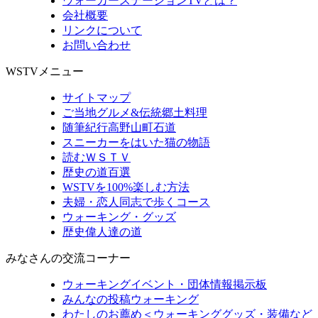
ウォーカーステーションTVとは？
会社概要
リンクについて
お問い合わせ
WSTVメニュー
サイトマップ
ご当地グルメ&伝統郷土料理
随筆紀行高野山町石道
スニーカーをはいた猫の物語
読むＷＳＴＶ
歴史の道百選
WSTVを100%楽しむ方法
夫婦・恋人同志で歩くコース
ウォーキング・グッズ
歴史偉人達の道
みなさんの交流コーナー
ウォーキングイベント・団体情報掲示板
みんなの投稿ウォーキング
わたしのお薦め＜ウォーキンググッズ・装備など