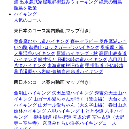
浦
出水麓武家屋敷群街並みウォーキング
絶景の離島
甑島を散策
ハイキング
人気のコース
東日本のコース案内動画[マップ付き]
奥多摩むかし道ハイキング
森林セラピー 奥多摩湖いこ
いの路
御岳山·ロックガーデンハイキング
奥多摩・鳩
ノ巣渓谷ハイキング
尾瀬ハイキング・秋
高尾山表参道
ハイキング
軽井沢と旧碓氷峠の道ハイキング
赤目四十
八滝ハイキング
東海道箱根旧街道
甲州街道 小仏峠越
葦毛湿原から岩崎·豊橋自然歩道ハイキング
西日本のコース案内動画[マップ付き]
金剛山ハイキング
矢田丘陵ハイキング
秀吉の天王山ハ
イキング
山ガール愛ちゃんが行く（箕面編）
大台ヶ原
ハイキング
山ガール愛ちゃん（大文字山編）
春日山原
始林ハイキング
六甲ハイキングⅡ ととや道
六甲ハイ
キングⅠ
柳生街道
柳生街道 滝坂の道
室生古道（大野
寺～室生寺）
奈良みたらい渓谷ハイキングコース