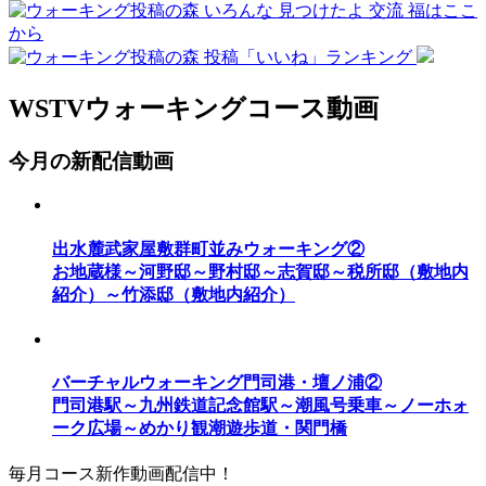
WSTVウォーキングコース動画
今月の新配信動画
出水麓武家屋敷群町並みウォーキング②
お地蔵様～河野邸～野村邸～志賀邸～税所邸（敷地内
紹介）～竹添邸（敷地内紹介）
バーチャルウォーキング門司港・壇ノ浦②
門司港駅～九州鉄道記念館駅～潮風号乗車～ノーホォ
ーク広場～めかり観潮遊歩道・関門橋
毎月コース新作動画配信中！