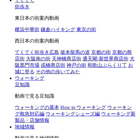
てくてく
街歩き
東日本の街案内動画
横浜中華街
鎌倉ハイキング
東京の街
西日本の街案内動画
てくてく街歩き広島
坂本龍馬の道
京都の街
京都の商
店街
大阪南の街
天神橋商店街
通天閣·新世界商店街
大
阪黒門市場
戎橋商店街
神戸の街
和歌山ぶらくり丁
お
城に登る
その他の歩いてみた
ウォーキング
豆知識
動画で見る豆知識
ウォーキングの基本
How to ウォーキング
ウォーキン
グ救急対応編
ウォーキングシューズ編
ウォーキング新
製品・店舗情報
地域情報