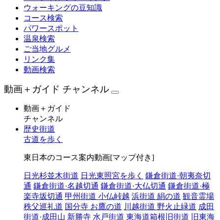
ウォーキングの豆知識
コース検索
パワースポット
温泉検索
ご当地グルメ
リンク集
動画検索
動画＋ガイド チャンネル
動画＋ガイド
チャンネル
歴史街道
古道を歩く
東日本のコース案内動画[マップ付き]
日光杉並木街道
日光東照宮を歩く
鎌倉街道·朝夷奈切
通
鎌倉街道·名越切通
鎌倉街道·大仏切通
鎌倉街道·極
楽寺坂切通
甲州街道 小仏峠越
浜街道 絹の道
観音霊場
秩父巡礼道
国分寺 お鷹の道
川越街道 野火止緑道
成田
街道·成田山 新勝寺
水戸街道
東海道箱根旧街道
旧東海