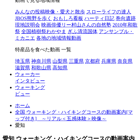
動画で見る地域情報
みんなの投稿映像・愛犬と散歩
スローライフの達人
JBOS熊野を歩く
おもしろ看板
ハーティ日記
巻向遺跡
現地説明会
映画俳優リー村山さんの自然塾
2010年和歌
祭
全国植樹祭わかやま
ぎふ清流国体
アンサンブル・
ミカニエ
各地の地域情報動画
特産品を食べた動画 一覧
埼玉県
神奈川県
山梨県
三重県
京都府
兵庫県
奈良県
滋賀県
和歌山県
高知県
ウォーカー
インタビュー
ウォーキング
ビュー
ホーム
全国 ウォーキング・ハイキングコースの動画案内[マ
ップ付き] ～リアル＜五感体験＞映像～
愛知
愛知 ウォーキング・ハイキングコースの動画案内