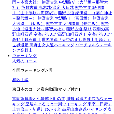
門～本宮大社）
熊野古道 中辺路Ⅴ（大門坂～那智大
社）
熊野古道 赤木越·湯峯·大日越
熊野古道 紀伊路
Ⅰ（山中渓駅～海南駅）
熊野古道 紀伊路Ⅱ（藤白神社
～藤代坂～）
熊野古道 大辺路Ⅰ（富田坂）
熊野古道
大辺路Ⅱ（仏坂）
熊野古道 大辺路Ⅲ（長井坂）
熊野
古道（速玉大社～那智大社）
熊野古道 祭り
四季の高
野山町石道
空海が歩んだ高野山町石道Ⅰ
空海が歩んだ
高野山町石道Ⅱ
世界遺産「天空のまち高野山を歩く」
世界遺産 高野山女人道ハイキング
バーチャルウォーキ
ング高野山
ウォーキング
人気のコース
全国ウォーキング八景
和歌山編
東日本のコース案内動画[マップ付き]
富岡製糸場と小幡城下町の道
川越 蔵造の街並みウォー
キング
皇居をぐるっと一周ウォーキング
東京「日野」
土方歳三・新選組ゆかり道
高尾山表参道ハイキング
奥