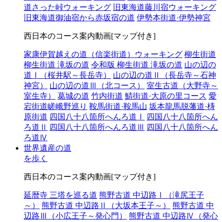
道さった峠ウォーキング
旧東海道藤川宿ウォーキング
旧東海道御油宿から赤坂宿の道
伊勢本街道·伊勢神宮
西日本のコース案内動画[マップ付き]
家康伊賀越えの道（信楽街道）ウォーキング
柳生街道
柳生街道 滝坂の道
令和版 柳生街道 滝坂の道
山の辺の
道Ⅰ（桜井駅～長岳寺）
山の辺の道Ⅱ（長岳寺～石神
神宮）
山の辺の道Ⅲ（北コース）
室生古道（大野寺～
室生寺）
葛城の道
竹内街道
鯖街道·大原の里コース
愛
宕街道嵯峨野巡り
鞍馬街道·鞍馬山
坂本龍馬脱藩道·梼
原街道
四国八十八箇所へんろ道Ⅰ
四国八十八箇所へん
ろ道Ⅱ
四国八十八箇所へんろ道Ⅲ
四国八十八箇所へん
ろ道Ⅳ
世界遺産の道
を歩く
西日本のコース案内動画[マップ付き]
延暦寺 三塔を巡る道
熊野古道 中辺路Ⅰ（滝尻王子
～）
熊野古道 中辺路Ⅱ（大坂本王子～）
熊野古道 中
辺路Ⅲ（小広王子～発心門）
熊野古道 中辺路Ⅳ（発心