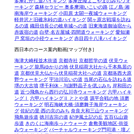
多摩むかし道ハイキング
多摩丘陵よこやまのみちウォ
ーキング
森林セラピー 奥多摩湖いこいの路
江ノ島·湘
南海岸ウォーキング
小田原 太閤一夜城ウォーキング
軽井沢と旧碓氷峠の道ハイキング
関ヶ原古戦場を訪ね
るの道
織田信長公の岐阜城への道
旧東海道御油宿から
赤坂宿の道
白壁·名古屋城·四間道ウォーキング
愛知瀬
戸 窯垣の小径ウォーキング
赤目四十八滝ハイキング
西日本のコース案内動画[マップ付き]
海津大崎桜並木街道
京都寺社
京都哲学の道
伏見ウォ
ーキング 龍馬ゆかりの地
伏見稲荷大社から千本鳥居の
道
京都伏見大仏から伏見稲荷大社への道
京都洛西大原
野ウォーキング
宇治川沿いの道
当尾の石仏を訪ねる道
堺の大古墳
堺千利休・与謝野晶子を偲ぶみち
岸和田の
道
近つ飛鳥から西行の弘川寺ウォーキング
六甲ハイキ
ングⅠ
六甲ハイキングⅡ ととや道
源平合戦の地 須磨
ウォーキング
明石海峡大橋·須磨舞子海岸ウォーキン
グ
佐紀の里·西の京のみち
奈良大和三山ウォーキング
飛鳥遊歩道
徳川吉宗の道
紀伊風土記の丘
五百仏山遊
歩道
きのくに海南歩っとウォーク
倉敷美観地区·街並
みウォーキング
バーチャルウォーキング門司港・壇ノ