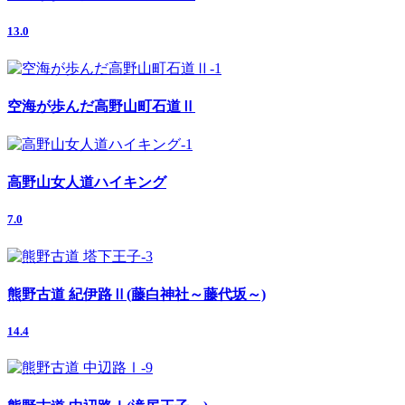
13.0
空海が歩んだ高野山町石道Ⅱ
高野山女人道ハイキング
7.0
熊野古道 紀伊路Ⅱ(藤白神社～藤代坂～)
14.4