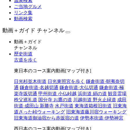
温泉検索
ご当地グルメ
リンク集
動画検索
動画＋ガイド チャンネル
動画＋ガイド
チャンネル
歴史街道
古道を歩く
東日本のコース案内動画[マップ付き]
日光杉並木街道
日光東照宮を歩く
鎌倉街道·朝夷奈切
通
鎌倉街道·名越切通
鎌倉街道·大仏切通
鎌倉街道·極
楽寺坂切通
甲州街道 小仏峠越
浜街道 絹の道
観音霊場
秩父巡礼道
国分寺 お鷹の道
川越街道 野火止緑道
成田
街道·成田山 新勝寺
水戸街道
東海道箱根旧街道
旧東海
道さった峠ウォーキング
旧東海道藤川宿ウォーキング
旧東海道御油宿から赤坂宿の道
伊勢本街道·伊勢神宮
西日本のコース案内動画[マップ付き]