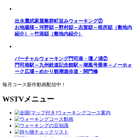
出水麓武家屋敷群町並みウォーキング②
お地蔵様～河野邸～野村邸～志賀邸～税所邸（敷地内
紹介）～竹添邸（敷地内紹介）
バーチャルウォーキング門司港・壇ノ浦②
門司港駅～九州鉄道記念館駅～潮風号乗車～ノーホォ
ーク広場～めかり観潮遊歩道・関門橋
毎月コース新作動画配信中！
WSTVメニュー