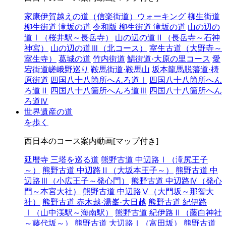
家康伊賀越えの道（信楽街道）ウォーキング
柳生街道
柳生街道 滝坂の道
令和版 柳生街道 滝坂の道
山の辺の
道Ⅰ（桜井駅～長岳寺）
山の辺の道Ⅱ（長岳寺～石神
神宮）
山の辺の道Ⅲ（北コース）
室生古道（大野寺～
室生寺）
葛城の道
竹内街道
鯖街道·大原の里コース
愛
宕街道嵯峨野巡り
鞍馬街道·鞍馬山
坂本龍馬脱藩道·梼
原街道
四国八十八箇所へんろ道Ⅰ
四国八十八箇所へん
ろ道Ⅱ
四国八十八箇所へんろ道Ⅲ
四国八十八箇所へん
ろ道Ⅳ
世界遺産の道
を歩く
西日本のコース案内動画[マップ付き]
延暦寺 三塔を巡る道
熊野古道 中辺路Ⅰ（滝尻王子
～）
熊野古道 中辺路Ⅱ（大坂本王子～）
熊野古道 中
辺路Ⅲ（小広王子～発心門）
熊野古道 中辺路Ⅳ（発心
門～本宮大社）
熊野古道 中辺路Ⅴ（大門坂～那智大
社）
熊野古道 赤木越·湯峯·大日越
熊野古道 紀伊路
Ⅰ（山中渓駅～海南駅）
熊野古道 紀伊路Ⅱ（藤白神社
～藤代坂～）
熊野古道 大辺路Ⅰ（富田坂）
熊野古道