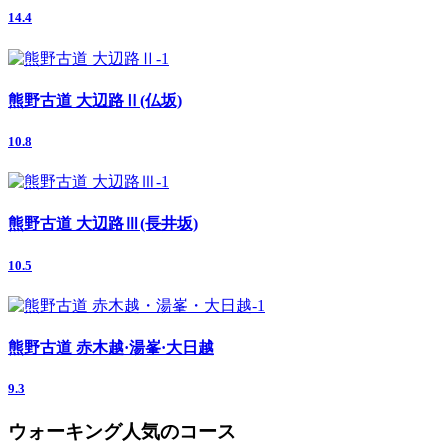
14.4
熊野古道 大辺路Ⅱ(仏坂)
10.8
熊野古道 大辺路Ⅲ(長井坂)
10.5
熊野古道 赤木越·湯峯·大日越
9.3
ウォーキング人気のコース