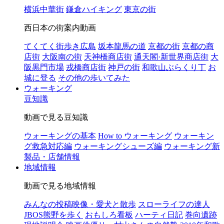
横浜中華街
鎌倉ハイキング
東京の街
西日本の街案内動画
てくてく街歩き広島
坂本龍馬の道
京都の街
京都の商
店街
大阪南の街
天神橋商店街
通天閣·新世界商店街
大
阪黒門市場
戎橋商店街
神戸の街
和歌山ぶらくり丁
お
城に登る
その他の歩いてみた
ウォーキング
豆知識
動画で見る豆知識
ウォーキングの基本
How to ウォーキング
ウォーキン
グ救急対応編
ウォーキングシューズ編
ウォーキング新
製品・店舗情報
地域情報
動画で見る地域情報
みんなの投稿映像・愛犬と散歩
スローライフの達人
JBOS熊野を歩く
おもしろ看板
ハーティ日記
巻向遺跡