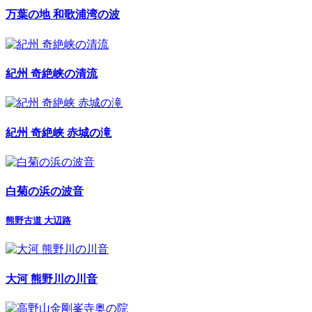
万葉の地 和歌浦湾の波
紀州 奇絶峡の清流
紀州 奇絶峡 赤城の滝
白菊の浜の波音
熊野古道 大辺路
大河 熊野川の川音