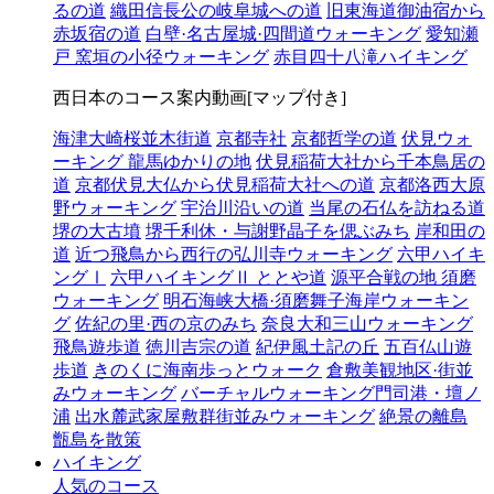
るの道
織田信長公の岐阜城への道
旧東海道御油宿から
赤坂宿の道
白壁·名古屋城·四間道ウォーキング
愛知瀬
戸 窯垣の小径ウォーキング
赤目四十八滝ハイキング
西日本のコース案内動画[マップ付き]
海津大崎桜並木街道
京都寺社
京都哲学の道
伏見ウォ
ーキング 龍馬ゆかりの地
伏見稲荷大社から千本鳥居の
道
京都伏見大仏から伏見稲荷大社への道
京都洛西大原
野ウォーキング
宇治川沿いの道
当尾の石仏を訪ねる道
堺の大古墳
堺千利休・与謝野晶子を偲ぶみち
岸和田の
道
近つ飛鳥から西行の弘川寺ウォーキング
六甲ハイキ
ングⅠ
六甲ハイキングⅡ ととや道
源平合戦の地 須磨
ウォーキング
明石海峡大橋·須磨舞子海岸ウォーキン
グ
佐紀の里·西の京のみち
奈良大和三山ウォーキング
飛鳥遊歩道
徳川吉宗の道
紀伊風土記の丘
五百仏山遊
歩道
きのくに海南歩っとウォーク
倉敷美観地区·街並
みウォーキング
バーチャルウォーキング門司港・壇ノ
浦
出水麓武家屋敷群街並みウォーキング
絶景の離島
甑島を散策
ハイキング
人気のコース