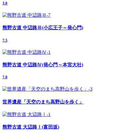
3.0
熊野古道 中辺路Ⅲ(小広王子～発心門)
7.5
熊野古道 中辺路Ⅳ(発心門～本宮大社)
7.0
世界遺産「天空のまち高野山を歩く」
熊野古道 大辺路Ⅰ(富田坂)