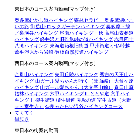
東日本のコース案内動画[マップ付き]
奥多摩むかし道ハイキング
森林セラピー 奥多摩湖いこ
いの路
御岳山·ロックガーデンハイキング
奥多摩・鳩
ノ巣渓谷ハイキング
尾瀬ハイキング・秋
高尾山表参道
ハイキング
軽井沢と旧碓氷峠の道ハイキング
赤目四十
八滝ハイキング
東海道箱根旧街道
甲州街道 小仏峠越
葦毛湿原から岩崎·豊橋自然歩道ハイキング
西日本のコース案内動画[マップ付き]
金剛山ハイキング
矢田丘陵ハイキング
秀吉の天王山ハ
イキング
山ガール愛ちゃんが行く（箕面編）
大台ヶ原
ハイキング
山ガール愛ちゃん（大文字山編）
春日山原
始林ハイキング
六甲ハイキングⅡ ととや道
六甲ハイ
キングⅠ
柳生街道
柳生街道 滝坂の道
室生古道（大野
寺～室生寺）
奈良みたらい渓谷ハイキングコース
てくてく
街歩き
東日本の街案内動画