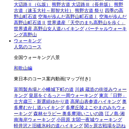
大辺路Ⅱ（仏坂）
熊野古道 大辺路Ⅲ（長井坂）
熊野
古道（速玉大社～那智大社）
熊野古道 祭り
四季の高
野山町石道
空海が歩んだ高野山町石道Ⅰ
空海が歩んだ
高野山町石道Ⅱ
世界遺産「天空のまち高野山を歩く」
世界遺産 高野山女人道ハイキング
バーチャルウォーキ
ング高野山
ウォーキング
人気のコース
全国ウォーキング八景
和歌山編
東日本のコース案内動画[マップ付き]
富岡製糸場と小幡城下町の道
川越 蔵造の街並みウォー
キング
皇居をぐるっと一周ウォーキング
東京「日野」
土方歳三・新選組ゆかり道
高尾山表参道ハイキング
奥
多摩むかし道ハイキング
多摩丘陵よこやまのみちウォ
ーキング
森林セラピー 奥多摩湖いこいの路
江ノ島·湘
南海岸ウォーキング
小田原 太閤一夜城ウォーキング
軽井沢と旧碓氷峠の道ハイキング
関ヶ原古戦場を訪ね