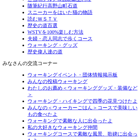
随筆紀行高野山町石道
スニーカーをはいた猫の物語
読むＷＳＴＶ
歴史の道百選
WSTVを100%楽しむ方法
夫婦・恋人同志で歩くコース
ウォーキング・グッズ
歴史偉人達の道
みなさんの交流コーナー
ウォーキングイベント・団体情報掲示板
みんなの投稿ウォーキング
わたしのお薦め＜ウォーキンググッズ・装備など
＞
ウォーキング・ハイキングで四季の花見つけたよ
みんなの＜ウォーカーごはん＞コースで美味しい
もの食べたよ
ウォーキングで素敵な人に出会ったよ
私の大好きなウォーキング仲間
ウォーキングコースで素敵な風景、歌碑に出会っ