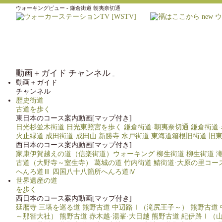
ウォーキングビュー - 鎌倉街道 朝夷奈切通
動画＋ガイド チャンネル
動画＋ガイド
チャンネル
歴史街道
古道を歩く
東日本のコース案内動画[マップ付き]
日光杉並木街道
日光東照宮を歩く
鎌倉街道·朝夷奈切通
鎌倉街道
火止緑道
成田街道·成田山 新勝寺
水戸街道
東海道箱根旧街道
旧
西日本のコース案内動画[マップ付き]
家康伊賀越えの道（信楽街道）ウォーキング
柳生街道
柳生街道 
古道（大野寺～室生寺）
葛城の道
竹内街道
鯖街道·大原の里コー
へんろ道Ⅲ
四国八十八箇所へんろ道Ⅳ
世界遺産の道
を歩く
西日本のコース案内動画[マップ付き]
延暦寺 三塔を巡る道
熊野古道 中辺路Ⅰ（滝尻王子～）
熊野古道
～那智大社）
熊野古道 赤木越·湯峯·大日越
熊野古道 紀伊路Ⅰ（