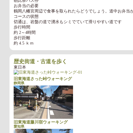
朝比奈バス停
お弁当の必要
鶴岡八幡宮周辺で食事を取られたらどうでしょう。道中お弁当
コースの状態
切通は、岩盤の道で湧水もシミでていて滑りやすい道です
歩行時間
約 2～4時間
歩行距離
約 4.5 ｋｍ
歴史街道・古道を歩く
東日本
旧東海道さった峠ウォーキング
静岡県
旧東海道藤川宿ウォーキング
愛知県