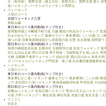
Ⅲ（長井坂）
熊野古道（速玉大社～那智大社）
熊野古道 祭り
四
道ハイキング
バーチャルウォーキング高野山
ウォーキング
人気のコース
全国ウォーキング八景
和歌山編
東日本のコース案内動画[マップ付き]
富岡製糸場と小幡城下町の道
川越 蔵造の街並みウォーキング
皇
やまのみちウォーキング
森林セラピー 奥多摩湖いこいの路
江ノ
城への道
旧東海道御油宿から赤坂宿の道
白壁·名古屋城·四間道ウ
西日本のコース案内動画[マップ付き]
海津大崎桜並木街道
京都寺社
京都哲学の道
伏見ウォーキング 龍
石仏を訪ねる道
堺の大古墳
堺千利休・与謝野晶子を偲ぶみち
岸
大橋·須磨舞子海岸ウォーキング
佐紀の里·西の京のみち
奈良大和
グ
バーチャルウォーキング門司港・壇ノ浦
出水麓武家屋敷群街並
ハイキング
人気のコース
東日本のコース案内動画[マップ付き]
奥多摩むかし道ハイキング
森林セラピー 奥多摩湖いこいの路
御
ング
赤目四十八滝ハイキング
東海道箱根旧街道
甲州街道 小仏峠
西日本のコース案内動画[マップ付き]
金剛山ハイキング
矢田丘陵ハイキング
秀吉の天王山ハイキング
や道
六甲ハイキングⅠ
柳生街道
柳生街道 滝坂の道
室生古道（大
てくてく
街歩き