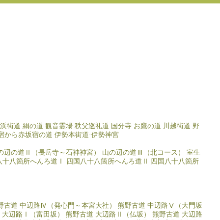
浜街道 絹の道
観音霊場 秩父巡礼道
国分寺 お鷹の道
川越街道 野
宿から赤坂宿の道
伊勢本街道·伊勢神宮
の辺の道Ⅱ（長岳寺～石神神宮）
山の辺の道Ⅲ（北コース）
室生
八十八箇所へんろ道Ⅰ
四国八十八箇所へんろ道Ⅱ
四国八十八箇所
野古道 中辺路Ⅳ（発心門～本宮大社）
熊野古道 中辺路Ⅴ（大門坂
 大辺路Ⅰ（富田坂）
熊野古道 大辺路Ⅱ（仏坂）
熊野古道 大辺路