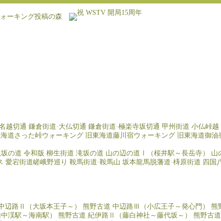
·名越切通
鎌倉街道·大仏切通
鎌倉街道·極楽寺坂切通
甲州街道 小仏峠越
東海道さった峠ウォーキング
旧東海道藤川宿ウォーキング
旧東海道御油
滝坂の道
令和版 柳生街道 滝坂の道
山の辺の道Ⅰ（桜井駅～長岳寺）
山
ス
愛宕街道嵯峨野巡り
鞍馬街道·鞍馬山
坂本龍馬脱藩道·梼原街道
四国
 中辺路Ⅱ（大坂本王子～）
熊野古道 中辺路Ⅲ（小広王子～発心門）
熊
山中渓駅～海南駅）
熊野古道 紀伊路Ⅱ（藤白神社～藤代坂～）
熊野古道