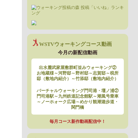
WSTVウォーキングコース動画
今月の新配信動画
出水麓武家屋敷群町並みウォーキング②
お地蔵様～河野邸～野村邸～志賀邸～税所
邸（敷地内紹介）～竹添邸（敷地内紹介）
バーチャルウォーキング門司港・壇ノ浦②
門司港駅～九州鉄道記念館駅～潮風号乗車
～ノーホォーク広場～めかり観潮遊歩道・
関門橋
毎月コース新作動画配信中！