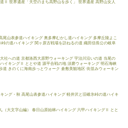
道Ⅱ
世界遺産「天空のまち高野山を歩く」
世界遺産 高野山女人
高尾山表参道ハイキング
奥多摩むかし道ハイキング
多摩丘陵よこ
氷峠の道ハイキング
関ヶ原古戦場を訪ねるの道
織田信長公の岐阜
大社への道
京都洛西大原野ウォーキング
宇治川沿いの道
当尾の
ハイキングⅡ ととや道
源平合戦の地 須磨ウォーキング
明石海峡
歩道
きのくに海南歩っとウォーク
倉敷美観地区·街並みウォーキン
イキング・秋
高尾山表参道ハイキング
軽井沢と旧碓氷峠の道ハイキ
ん（大文字山編）
春日山原始林ハイキング
六甲ハイキングⅡ とと