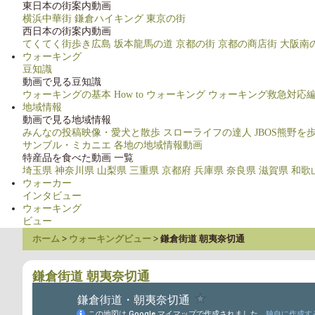
東日本の街案内動画
横浜中華街
鎌倉ハイキング
東京の街
西日本の街案内動画
てくてく街歩き広島
坂本龍馬の道
京都の街
京都の商店街
大阪南
ウォーキング
豆知識
動画で見る豆知識
ウォーキングの基本
How to ウォーキング
ウォーキング救急対応
地域情報
動画で見る地域情報
みんなの投稿映像・愛犬と散歩
スローライフの達人
JBOS熊野を
サンブル・ミカニエ
各地の地域情報動画
特産品を食べた動画 一覧
埼玉県
神奈川県
山梨県
三重県
京都府
兵庫県
奈良県
滋賀県
和歌
ウォーカー
インタビュー
ウォーキング
ビュー
ホーム
ウォーキングビュー
鎌倉街道 朝夷奈切通
鎌倉街道 朝夷奈切通