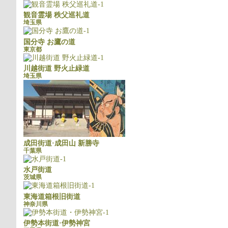
観音霊場 秩父巡礼道
埼玉県
国分寺 お鷹の道
東京都
川越街道 野火止緑道
埼玉県
成田街道·成田山 新勝寺
千葉県
水戸街道
茨城県
東海道箱根旧街道
神奈川県
伊勢本街道·伊勢神宮