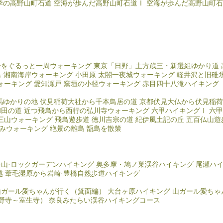
季の高野山町石道
空海が歩んだ高野山町石道Ⅰ
空海が歩んだ高野山町石
居をぐるっと一周ウォーキング
東京「日野」土方歳三・新選組ゆかり道
島·湘南海岸ウォーキング
小田原 太閤一夜城ウォーキング
軽井沢と旧碓
ォーキング
愛知瀬戸 窯垣の小径ウォーキング
赤目四十八滝ハイキング
馬ゆかりの地
伏見稲荷大社から千本鳥居の道
京都伏見大仏から伏見稲荷
和田の道
近つ飛鳥から西行の弘川寺ウォーキング
六甲ハイキングⅠ
六甲
三山ウォーキング
飛鳥遊歩道
徳川吉宗の道
紀伊風土記の丘
五百仏山遊
みウォーキング
絶景の離島 甑島を散策
岳山·ロックガーデンハイキング
奥多摩・鳩ノ巣渓谷ハイキング
尾瀬ハ
越
葦毛湿原から岩崎·豊橋自然歩道ハイキング
山ガール愛ちゃんが行く（箕面編）
大台ヶ原ハイキング
山ガール愛ちゃ
野寺～室生寺）
奈良みたらい渓谷ハイキングコース