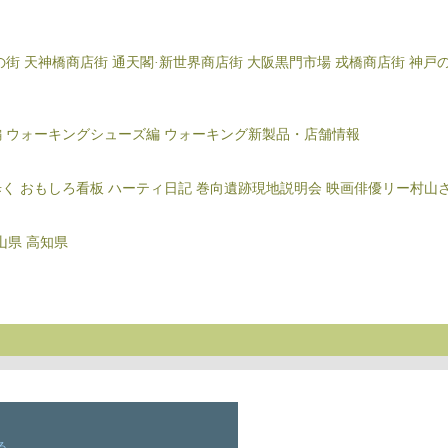
の街
天神橋商店街
通天閣·新世界商店街
大阪黒門市場
戎橋商店街
神戸
編
ウォーキングシューズ編
ウォーキング新製品・店舗情報
歩く
おもしろ看板
ハーティ日記
巻向遺跡現地説明会
映画俳優リー村山
山県
高知県