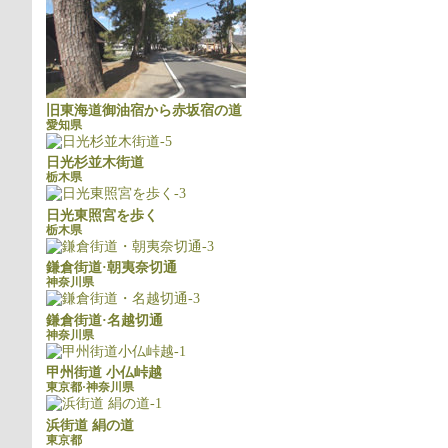
旧東海道御油宿から赤坂宿の道
愛知県
日光杉並木街道
栃木県
日光東照宮を歩く
栃木県
鎌倉街道·朝夷奈切通
神奈川県
鎌倉街道·名越切通
神奈川県
甲州街道 小仏峠越
東京都·神奈川県
浜街道 絹の道
東京都