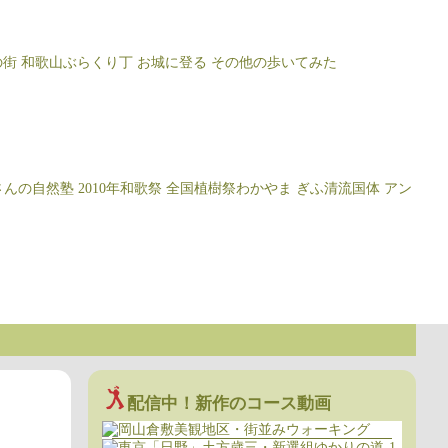
の街
和歌山ぶらくり丁
お城に登る
その他の歩いてみた
さんの自然塾
2010年和歌祭
全国植樹祭わかやま
ぎふ清流国体
アン
配信中！新作のコース動画