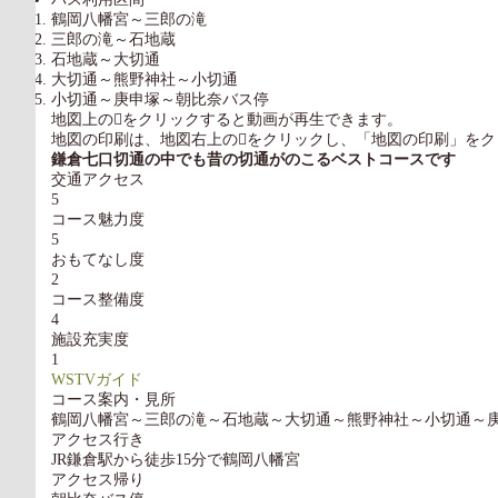
鶴岡八幡宮～三郎の滝
三郎の滝～石地蔵
石地蔵～大切通
大切通～熊野神社～小切通
小切通～庚申塚～朝比奈バス停
地図上の

をクリックすると動画が再生できます。
地図の印刷は、地図右上の

をクリックし、「地図の印刷」をク
鎌倉七口切通の中でも昔の切通がのこるベストコースです
交通アクセス
5
コース魅力度
5
おもてなし度
2
コース整備度
4
施設充実度
1
WSTVガイド
コース案内・見所
鶴岡八幡宮～三郎の滝～石地蔵～大切通～熊野神社～小切通～
アクセス行き
JR鎌倉駅から徒歩15分で鶴岡八幡宮
アクセス帰り