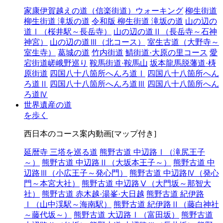
家康伊賀越えの道（信楽街道）ウォーキング
柳生街道
柳生街道 滝坂の道
令和版 柳生街道 滝坂の道
山の辺の
道Ⅰ（桜井駅～長岳寺）
山の辺の道Ⅱ（長岳寺～石神
神宮）
山の辺の道Ⅲ（北コース）
室生古道（大野寺～
室生寺）
葛城の道
竹内街道
鯖街道·大原の里コース
愛
宕街道嵯峨野巡り
鞍馬街道·鞍馬山
坂本龍馬脱藩道·梼
原街道
四国八十八箇所へんろ道Ⅰ
四国八十八箇所へん
ろ道Ⅱ
四国八十八箇所へんろ道Ⅲ
四国八十八箇所へん
ろ道Ⅳ
世界遺産の道
を歩く
西日本のコース案内動画[マップ付き]
延暦寺 三塔を巡る道
熊野古道 中辺路Ⅰ（滝尻王子
～）
熊野古道 中辺路Ⅱ（大坂本王子～）
熊野古道 中
辺路Ⅲ（小広王子～発心門）
熊野古道 中辺路Ⅳ（発心
門～本宮大社）
熊野古道 中辺路Ⅴ（大門坂～那智大
社）
熊野古道 赤木越·湯峯·大日越
熊野古道 紀伊路
Ⅰ（山中渓駅～海南駅）
熊野古道 紀伊路Ⅱ（藤白神社
～藤代坂～）
熊野古道 大辺路Ⅰ（富田坂）
熊野古道