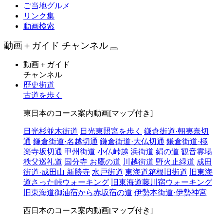
ご当地グルメ
リンク集
動画検索
動画＋ガイド チャンネル
動画＋ガイド
チャンネル
歴史街道
古道を歩く
東日本のコース案内動画[マップ付き]
日光杉並木街道
日光東照宮を歩く
鎌倉街道·朝夷奈切
通
鎌倉街道·名越切通
鎌倉街道·大仏切通
鎌倉街道·極
楽寺坂切通
甲州街道 小仏峠越
浜街道 絹の道
観音霊場
秩父巡礼道
国分寺 お鷹の道
川越街道 野火止緑道
成田
街道·成田山 新勝寺
水戸街道
東海道箱根旧街道
旧東海
道さった峠ウォーキング
旧東海道藤川宿ウォーキング
旧東海道御油宿から赤坂宿の道
伊勢本街道·伊勢神宮
西日本のコース案内動画[マップ付き]