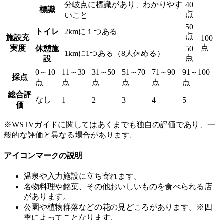
分岐点に標識があり、わかりやす
40
標識
点
いこと
50
トイレ
2kmに１つある
点
施設充
100
点
実度
休憩施
50
1kmに1つある（8人休める）
点
設
0～10
11～30
31～50
51～70
71～90
91～100
採点
点
点
点
点
点
点
総合評
なし
1
2
3
4
5
価
※WSTVガイドに関してはあくまでも独自の評価であり、一
般的な評価と異なる場合があります。
アイコンマークの説明
温泉や入力施設に立ち寄れます。
名物料理や銘菓、その他おいしいものを食べられる店
があります。
公園や植物群落などの花の見どころがあります。※四
季によってことなります。