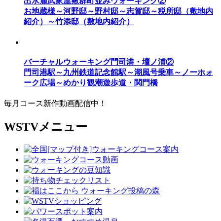
出水麓武家屋敷群町並みウォーキング②
お地蔵様～河野邸～野村邸～志賀邸～税所邸（敷地内
紹介）～竹添邸（敷地内紹介）
バーチャルウォーキング門司港・壇ノ浦②
門司港駅～九州鉄道記念館駅～潮風号乗車～ノーホォ
ーク広場～めかり観潮遊歩道・関門橋
毎月コース新作動画配信中！
WSTVメニュー