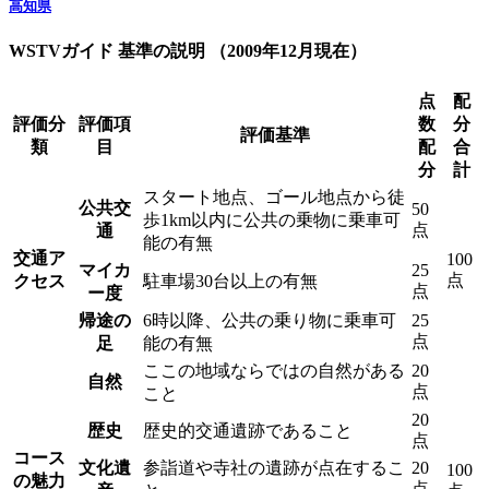
高知県
WSTVガイド 基準の説明 （2009年12月現在）
点
配
評価分
評価項
数
分
評価基準
類
目
配
合
分
計
スタート地点、ゴール地点から徒
公共交
50
歩1km以内に公共の乗物に乗車可
点
通
能の有無
交通ア
100
マイカ
25
点
クセス
駐車場30台以上の有無
点
ー度
帰途の
6時以降、公共の乗り物に乗車可
25
点
足
能の有無
ここの地域ならではの自然がある
20
自然
点
こと
20
歴史
歴史的交通遺跡であること
点
コース
文化遺
参詣道や寺社の遺跡が点在するこ
20
100
の魅力
点