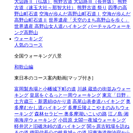
大辺路Ⅱ（仏坂）
熊野古道 大辺路Ⅲ（長井坂）
熊野
古道（速玉大社～那智大社）
熊野古道 祭り
四季の高
野山町石道
空海が歩んだ高野山町石道Ⅰ
空海が歩んだ
高野山町石道Ⅱ
世界遺産「天空のまち高野山を歩く」
世界遺産 高野山女人道ハイキング
バーチャルウォーキ
ング高野山
ウォーキング
人気のコース
全国ウォーキング八景
和歌山編
東日本のコース案内動画[マップ付き]
富岡製糸場と小幡城下町の道
川越 蔵造の街並みウォー
キング
皇居をぐるっと一周ウォーキング
東京「日野」
土方歳三・新選組ゆかり道
高尾山表参道ハイキング
奥
多摩むかし道ハイキング
多摩丘陵よこやまのみちウォ
ーキング
森林セラピー 奥多摩湖いこいの路
江ノ島·湘
南海岸ウォーキング
小田原 太閤一夜城ウォーキング
軽井沢と旧碓氷峠の道ハイキング
関ヶ原古戦場を訪ね
るの道
織田信長公の岐阜城への道
旧東海道御油宿から