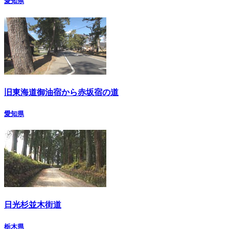
愛知県
旧東海道御油宿から赤坂宿の道
愛知県
日光杉並木街道
栃木県