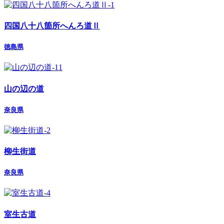
四国八十八箇所へんろ道Ⅱ
徳島県
山の辺の道
奈良県
柳生街道
奈良県
室生古道