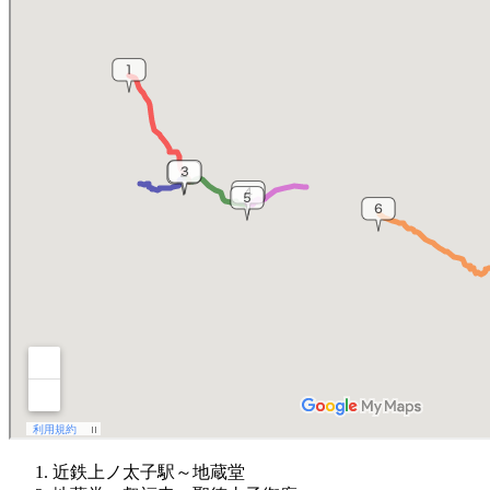
近鉄上ノ太子駅～地蔵堂