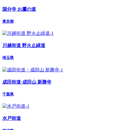
国分寺 お鷹の道
東京都
川越街道 野火止緑道
埼玉県
成田街道·成田山 新勝寺
千葉県
水戸街道