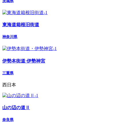
茨城県
東海道箱根旧街道
神奈川県
伊勢本街道·伊勢神宮
三重県
西日本
山の辺の道Ⅱ
奈良県