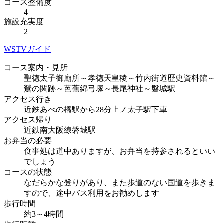
コース整備度
4
施設充実度
2
WSTVガイド
コース案内・見所
聖徳太子御廟所～孝徳天皇稜～竹内街道歴史資料館～
鶯の関跡～芭蕉綿弓塚～長尾神社～磐城駅
アクセス行き
近鉄あべの橋駅から28分上ノ太子駅下車
アクセス帰り
近鉄南大阪線磐城駅
お弁当の必要
食事処は道中ありますが、お弁当を持参されるといい
でしょう
コースの状態
なだらかな登りがあり、また歩道のない国道を歩きま
すので、途中バス利用をお勧めします
歩行時間
約3～4時間