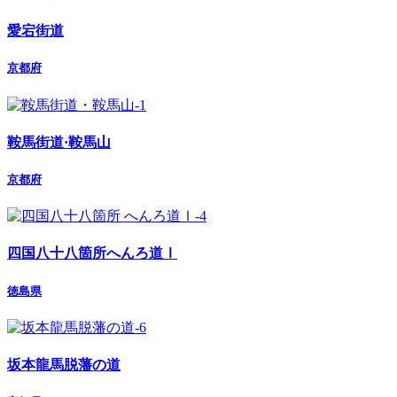
愛宕街道
京都府
鞍馬街道·鞍馬山
京都府
四国八十八箇所へんろ道Ⅰ
徳島県
坂本龍馬脱藩の道