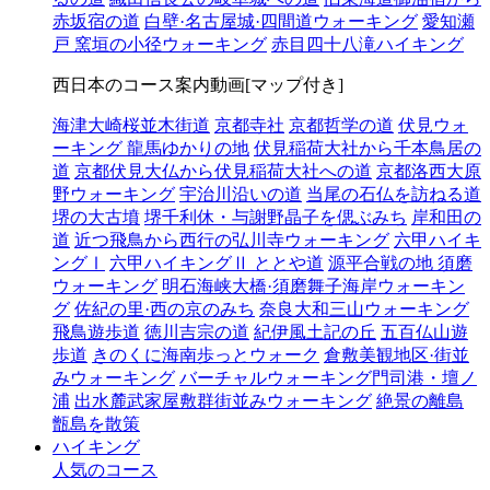
赤坂宿の道
白壁·名古屋城·四間道ウォーキング
愛知瀬
戸 窯垣の小径ウォーキング
赤目四十八滝ハイキング
西日本のコース案内動画[マップ付き]
海津大崎桜並木街道
京都寺社
京都哲学の道
伏見ウォ
ーキング 龍馬ゆかりの地
伏見稲荷大社から千本鳥居の
道
京都伏見大仏から伏見稲荷大社への道
京都洛西大原
野ウォーキング
宇治川沿いの道
当尾の石仏を訪ねる道
堺の大古墳
堺千利休・与謝野晶子を偲ぶみち
岸和田の
道
近つ飛鳥から西行の弘川寺ウォーキング
六甲ハイキ
ングⅠ
六甲ハイキングⅡ ととや道
源平合戦の地 須磨
ウォーキング
明石海峡大橋·須磨舞子海岸ウォーキン
グ
佐紀の里·西の京のみち
奈良大和三山ウォーキング
飛鳥遊歩道
徳川吉宗の道
紀伊風土記の丘
五百仏山遊
歩道
きのくに海南歩っとウォーク
倉敷美観地区·街並
みウォーキング
バーチャルウォーキング門司港・壇ノ
浦
出水麓武家屋敷群街並みウォーキング
絶景の離島
甑島を散策
ハイキング
人気のコース