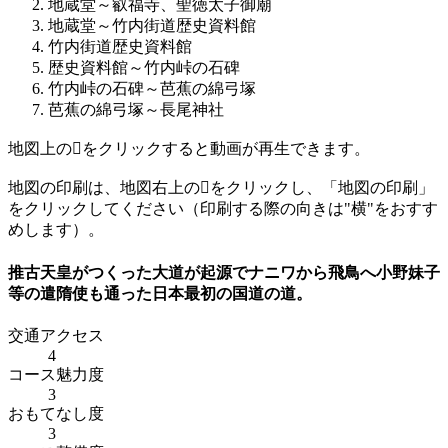
地蔵堂～叡福寺、聖徳太子御廟
地蔵堂～竹内街道歴史資料館
竹内街道歴史資料館
歴史資料館～竹内峠の石碑
竹内峠の石碑～芭蕉の綿弓塚
芭蕉の綿弓塚～長尾神社
地図上の

をクリックすると動画が再生できます。
地図の印刷は、地図右上の

をクリックし、「地図の印刷」
をクリックしてください（印刷する際の向きは"横"をおすす
めします）。
推古天皇がつくった大道が起源でナニワから飛鳥へ小野妹子
等の遣隋使も通った日本最初の国道の道。
交通アクセス
4
コース魅力度
3
おもてなし度
3