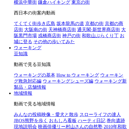
横浜中華街
鎌倉ハイキング
東京の街
西日本の街案内動画
てくてく街歩き広島
坂本龍馬の道
京都の街
京都の商
店街
大阪南の街
天神橋商店街
通天閣·新世界商店街
大
阪黒門市場
戎橋商店街
神戸の街
和歌山ぶらくり丁
お
城に登る
その他の歩いてみた
ウォーキング
豆知識
動画で見る豆知識
ウォーキングの基本
How to ウォーキング
ウォーキン
グ救急対応編
ウォーキングシューズ編
ウォーキング新
製品・店舗情報
地域情報
動画で見る地域情報
みんなの投稿映像・愛犬と散歩
スローライフの達人
JBOS熊野を歩く
おもしろ看板
ハーティ日記
巻向遺跡
現地説明会
映画俳優リー村山さんの自然塾
2010年和歌