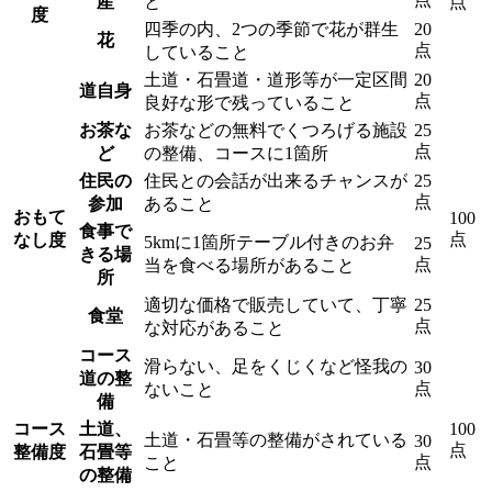
産
と
点
度
四季の内、2つの季節で花が群生
20
花
点
していること
土道・石畳道・道形等が一定区間
20
道自身
点
良好な形で残っていること
お茶な
お茶などの無料でくつろげる施設
25
点
ど
の整備、コースに1箇所
住民の
住民との会話が出来るチャンスが
25
点
参加
あること
おもて
100
食事で
点
なし度
5kmに1箇所テーブル付きのお弁
25
きる場
点
当を食べる場所があること
所
適切な価格で販売していて、丁寧
25
食堂
点
な対応があること
コース
滑らない、足をくじくなど怪我の
30
道の整
点
ないこと
備
コース
土道、
100
土道・石畳等の整備がされている
30
点
整備度
石畳等
点
こと
の整備