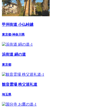
甲州街道 小仏峠越
東京都·神奈川県
浜街道 絹の道
東京都
観音霊場 秩父巡礼道
埼玉県