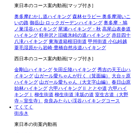
東日本のコース案内動画[マップ付き]
奥多摩むかし道ハイキング
森林セラピー 奥多摩湖いこ
いの路
御岳山·ロックガーデンハイキング
奥多摩・鳩
ノ巣渓谷ハイキング
尾瀬ハイキング・秋
高尾山表参道
ハイキング
軽井沢と旧碓氷峠の道ハイキング
赤目四十
八滝ハイキング
東海道箱根旧街道
甲州街道 小仏峠越
葦毛湿原から岩崎·豊橋自然歩道ハイキング
西日本のコース案内動画[マップ付き]
金剛山ハイキング
矢田丘陵ハイキング
秀吉の天王山ハ
イキング
山ガール愛ちゃんが行く（箕面編）
大台ヶ原
ハイキング
山ガール愛ちゃん（大文字山編）
春日山原
始林ハイキング
六甲ハイキングⅡ ととや道
六甲ハイ
キングⅠ
柳生街道
柳生街道 滝坂の道
室生古道（大野
寺～室生寺）
奈良みたらい渓谷ハイキングコース
てくてく
街歩き
東日本の街案内動画