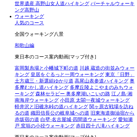
世界遺産 高野山女人道ハイキング
バーチャルウォーキ
ング高野山
ウォーキング
人気のコース
全国ウォーキング八景
和歌山編
東日本のコース案内動画[マップ付き]
富岡製糸場と小幡城下町の道
川越 蔵造の街並みウォー
キング
皇居をぐるっと一周ウォーキング
東京「日野」
土方歳三・新選組ゆかり道
高尾山表参道ハイキング
奥
多摩むかし道ハイキング
多摩丘陵よこやまのみちウォ
ーキング
森林セラピー 奥多摩湖いこいの路
江ノ島·湘
南海岸ウォーキング
小田原 太閤一夜城ウォーキング
軽井沢と旧碓氷峠の道ハイキング
関ヶ原古戦場を訪ね
るの道
織田信長公の岐阜城への道
旧東海道御油宿から
赤坂宿の道
白壁·名古屋城·四間道ウォーキング
愛知瀬
戸 窯垣の小径ウォーキング
赤目四十八滝ハイキング