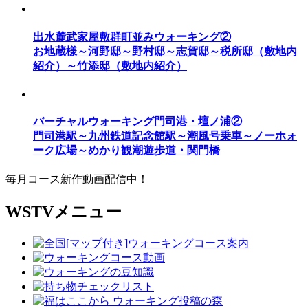
出水麓武家屋敷群町並みウォーキング②
お地蔵様～河野邸～野村邸～志賀邸～税所邸（敷地内
紹介）～竹添邸（敷地内紹介）
バーチャルウォーキング門司港・壇ノ浦②
門司港駅～九州鉄道記念館駅～潮風号乗車～ノーホォ
ーク広場～めかり観潮遊歩道・関門橋
毎月コース新作動画配信中！
WSTVメニュー