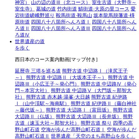
神宮）
山の辺の道Ⅲ（北コース）
室生古道（大野寺～
室生寺）
葛城の道
竹内街道
鯖街道·大原の里コース
愛
宕街道嵯峨野巡り
鞍馬街道·鞍馬山
坂本龍馬脱藩道·梼
原街道
四国八十八箇所へんろ道Ⅰ
四国八十八箇所へん
ろ道Ⅱ
四国八十八箇所へんろ道Ⅲ
四国八十八箇所へん
ろ道Ⅳ
世界遺産の道
を歩く
西日本のコース案内動画[マップ付き]
延暦寺 三塔を巡る道
熊野古道 中辺路Ⅰ（滝尻王子
～）
熊野古道 中辺路Ⅱ（大坂本王子～）
熊野古道 中
辺路Ⅲ（小広王子～発心門）
熊野古道 中辺路Ⅳ（発心
門～本宮大社）
熊野古道 中辺路Ⅴ（大門坂～那智大
社）
熊野古道 赤木越·湯峯·大日越
熊野古道 紀伊路
Ⅰ（山中渓駅～海南駅）
熊野古道 紀伊路Ⅱ（藤白神社
～藤代坂～）
熊野古道 大辺路Ⅰ（富田坂）
熊野古道
大辺路Ⅱ（仏坂）
熊野古道 大辺路Ⅲ（長井坂）
熊野
古道（速玉大社～那智大社）
熊野古道 祭り
四季の高
野山町石道
空海が歩んだ高野山町石道Ⅰ
空海が歩んだ
高野山町石道Ⅱ
世界遺産「天空のまち高野山を歩く」