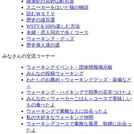
随筆紀行高野山町石道
スニーカーをはいた猫の物語
読むＷＳＴＶ
歴史の道百選
WSTVを100%楽しむ方法
夫婦・恋人同志で歩くコース
ウォーキング・グッズ
歴史偉人達の道
みなさんの交流コーナー
ウォーキングイベント・団体情報掲示板
みんなの投稿ウォーキング
わたしのお薦め＜ウォーキンググッズ・装備など
＞
ウォーキング・ハイキングで四季の花見つけたよ
みんなの＜ウォーカーごはん＞コースで美味しい
もの食べたよ
ウォーキングで素敵な人に出会ったよ
私の大好きなウォーキング仲間
ウォーキングコースで素敵な風景、歌碑に出会っ
たよ