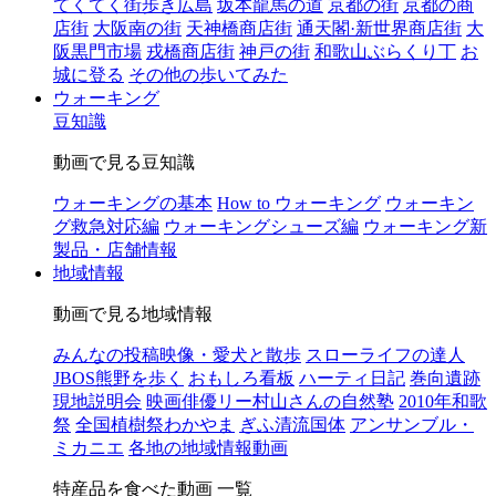
てくてく街歩き広島
坂本龍馬の道
京都の街
京都の商
店街
大阪南の街
天神橋商店街
通天閣·新世界商店街
大
阪黒門市場
戎橋商店街
神戸の街
和歌山ぶらくり丁
お
城に登る
その他の歩いてみた
ウォーキング
豆知識
動画で見る豆知識
ウォーキングの基本
How to ウォーキング
ウォーキン
グ救急対応編
ウォーキングシューズ編
ウォーキング新
製品・店舗情報
地域情報
動画で見る地域情報
みんなの投稿映像・愛犬と散歩
スローライフの達人
JBOS熊野を歩く
おもしろ看板
ハーティ日記
巻向遺跡
現地説明会
映画俳優リー村山さんの自然塾
2010年和歌
祭
全国植樹祭わかやま
ぎふ清流国体
アンサンブル・
ミカニエ
各地の地域情報動画
特産品を食べた動画 一覧