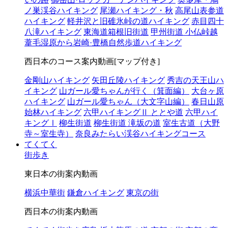
ノ巣渓谷ハイキング
尾瀬ハイキング・秋
高尾山表参道
ハイキング
軽井沢と旧碓氷峠の道ハイキング
赤目四十
八滝ハイキング
東海道箱根旧街道
甲州街道 小仏峠越
葦毛湿原から岩崎·豊橋自然歩道ハイキング
西日本のコース案内動画[マップ付き]
金剛山ハイキング
矢田丘陵ハイキング
秀吉の天王山ハ
イキング
山ガール愛ちゃんが行く（箕面編）
大台ヶ原
ハイキング
山ガール愛ちゃん（大文字山編）
春日山原
始林ハイキング
六甲ハイキングⅡ ととや道
六甲ハイ
キングⅠ
柳生街道
柳生街道 滝坂の道
室生古道（大野
寺～室生寺）
奈良みたらい渓谷ハイキングコース
てくてく
街歩き
東日本の街案内動画
横浜中華街
鎌倉ハイキング
東京の街
西日本の街案内動画