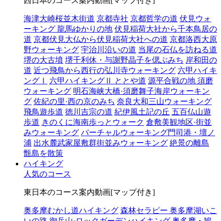
西日本のコース案内動画[マップ付き]
海津大崎桜並木街道
京都寺社
京都哲学の道
伏見ウォ
ーキング 龍馬ゆかりの地
伏見稲荷大社から千本鳥居の
道
京都伏見大仏から伏見稲荷大社への道
京都洛西大原
野ウォーキング
宇治川沿いの道
当尾の石仏を訪ねる道
堺の大古墳
堺千利休・与謝野晶子を偲ぶみち
岸和田の
道
近つ飛鳥から西行の弘川寺ウォーキング
六甲ハイキ
ングⅠ
六甲ハイキングⅡ ととや道
源平合戦の地 須磨
ウォーキング
明石海峡大橋·須磨舞子海岸ウォーキン
グ
佐紀の里·西の京のみち
奈良大和三山ウォーキング
飛鳥遊歩道
徳川吉宗の道
紀伊風土記の丘
五百仏山遊
歩道
きのくに海南歩っとウォーク
倉敷美観地区·街並
みウォーキング
バーチャルウォーキング門司港・壇ノ
浦
出水麓武家屋敷群街並みウォーキング
絶景の離島
甑島を散策
ハイキング
人気のコース
東日本のコース案内動画[マップ付き]
奥多摩むかし道ハイキング
森林セラピー 奥多摩湖いこ
いの路
御岳山·ロックガーデンハイキング
奥多摩・鳩