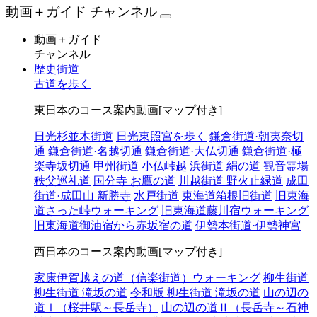
動画＋ガイド チャンネル
動画＋ガイド
チャンネル
歴史街道
古道を歩く
東日本のコース案内動画[マップ付き]
日光杉並木街道
日光東照宮を歩く
鎌倉街道·朝夷奈切
通
鎌倉街道·名越切通
鎌倉街道·大仏切通
鎌倉街道·極
楽寺坂切通
甲州街道 小仏峠越
浜街道 絹の道
観音霊場
秩父巡礼道
国分寺 お鷹の道
川越街道 野火止緑道
成田
街道·成田山 新勝寺
水戸街道
東海道箱根旧街道
旧東海
道さった峠ウォーキング
旧東海道藤川宿ウォーキング
旧東海道御油宿から赤坂宿の道
伊勢本街道·伊勢神宮
西日本のコース案内動画[マップ付き]
家康伊賀越えの道（信楽街道）ウォーキング
柳生街道
柳生街道 滝坂の道
令和版 柳生街道 滝坂の道
山の辺の
道Ⅰ（桜井駅～長岳寺）
山の辺の道Ⅱ（長岳寺～石神