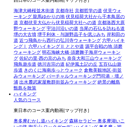
西日本のコース案内動画[マップ付き]
海津大崎桜並木街道
京都寺社
京都哲学の道
伏見ウォ
ーキング 龍馬ゆかりの地
伏見稲荷大社から千本鳥居の
道
京都伏見大仏から伏見稲荷大社への道
京都洛西大原
野ウォーキング
宇治川沿いの道
当尾の石仏を訪ねる道
堺の大古墳
堺千利休・与謝野晶子を偲ぶみち
岸和田の
道
近つ飛鳥から西行の弘川寺ウォーキング
六甲ハイキ
ングⅠ
六甲ハイキングⅡ ととや道
源平合戦の地 須磨
ウォーキング
明石海峡大橋·須磨舞子海岸ウォーキン
グ
佐紀の里·西の京のみち
奈良大和三山ウォーキング
飛鳥遊歩道
徳川吉宗の道
紀伊風土記の丘
五百仏山遊
歩道
きのくに海南歩っとウォーク
倉敷美観地区·街並
みウォーキング
バーチャルウォーキング門司港・壇ノ
浦
出水麓武家屋敷群街並みウォーキング
絶景の離島
甑島を散策
ハイキング
人気のコース
東日本のコース案内動画[マップ付き]
奥多摩むかし道ハイキング
森林セラピー 奥多摩湖いこ
いの路
御岳山·ロックガーデンハイキング
奥多摩・鳩