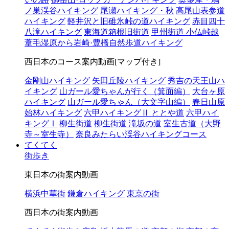
ノ巣渓谷ハイキング
尾瀬ハイキング・秋
高尾山表参道
ハイキング
軽井沢と旧碓氷峠の道ハイキング
赤目四十
八滝ハイキング
東海道箱根旧街道
甲州街道 小仏峠越
葦毛湿原から岩崎·豊橋自然歩道ハイキング
西日本のコース案内動画[マップ付き]
金剛山ハイキング
矢田丘陵ハイキング
秀吉の天王山ハ
イキング
山ガール愛ちゃんが行く（箕面編）
大台ヶ原
ハイキング
山ガール愛ちゃん（大文字山編）
春日山原
始林ハイキング
六甲ハイキングⅡ ととや道
六甲ハイ
キングⅠ
柳生街道
柳生街道 滝坂の道
室生古道（大野
寺～室生寺）
奈良みたらい渓谷ハイキングコース
てくてく
街歩き
東日本の街案内動画
横浜中華街
鎌倉ハイキング
東京の街
西日本の街案内動画