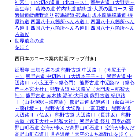
神宮）
山の辺の道Ⅲ（北コース）
室生古道（大野寺～
室生寺）
葛城の道
竹内街道
鯖街道·大原の里コース
愛
宕街道嵯峨野巡り
鞍馬街道·鞍馬山
坂本龍馬脱藩道·梼
原街道
四国八十八箇所へんろ道Ⅰ
四国八十八箇所へん
ろ道Ⅱ
四国八十八箇所へんろ道Ⅲ
四国八十八箇所へん
ろ道Ⅳ
世界遺産の道
を歩く
西日本のコース案内動画[マップ付き]
延暦寺 三塔を巡る道
熊野古道 中辺路Ⅰ（滝尻王子
～）
熊野古道 中辺路Ⅱ（大坂本王子～）
熊野古道 中
辺路Ⅲ（小広王子～発心門）
熊野古道 中辺路Ⅳ（発心
門～本宮大社）
熊野古道 中辺路Ⅴ（大門坂～那智大
社）
熊野古道 赤木越·湯峯·大日越
熊野古道 紀伊路
Ⅰ（山中渓駅～海南駅）
熊野古道 紀伊路Ⅱ（藤白神社
～藤代坂～）
熊野古道 大辺路Ⅰ（富田坂）
熊野古道
大辺路Ⅱ（仏坂）
熊野古道 大辺路Ⅲ（長井坂）
熊野
古道（速玉大社～那智大社）
熊野古道 祭り
四季の高
野山町石道
空海が歩んだ高野山町石道Ⅰ
空海が歩んだ
高野山町石道Ⅱ
世界遺産「天空のまち高野山を歩く」