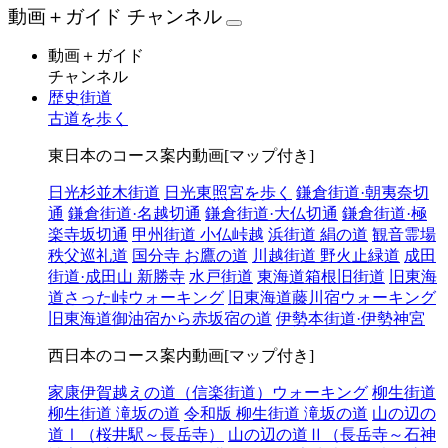
動画＋ガイド チャンネル
動画＋ガイド
チャンネル
歴史街道
古道を歩く
東日本のコース案内動画[マップ付き]
日光杉並木街道
日光東照宮を歩く
鎌倉街道·朝夷奈切
通
鎌倉街道·名越切通
鎌倉街道·大仏切通
鎌倉街道·極
楽寺坂切通
甲州街道 小仏峠越
浜街道 絹の道
観音霊場
秩父巡礼道
国分寺 お鷹の道
川越街道 野火止緑道
成田
街道·成田山 新勝寺
水戸街道
東海道箱根旧街道
旧東海
道さった峠ウォーキング
旧東海道藤川宿ウォーキング
旧東海道御油宿から赤坂宿の道
伊勢本街道·伊勢神宮
西日本のコース案内動画[マップ付き]
家康伊賀越えの道（信楽街道）ウォーキング
柳生街道
柳生街道 滝坂の道
令和版 柳生街道 滝坂の道
山の辺の
道Ⅰ（桜井駅～長岳寺）
山の辺の道Ⅱ（長岳寺～石神