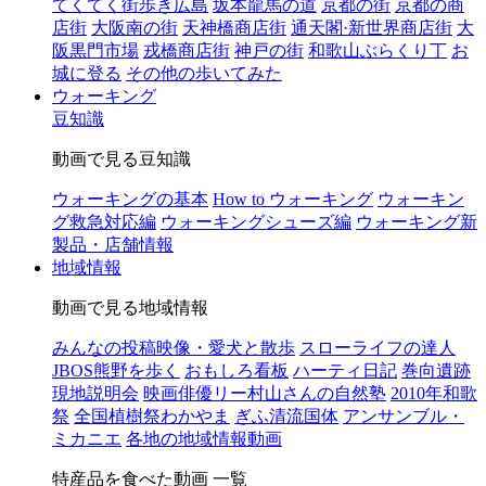
てくてく街歩き広島
坂本龍馬の道
京都の街
京都の商
店街
大阪南の街
天神橋商店街
通天閣·新世界商店街
大
阪黒門市場
戎橋商店街
神戸の街
和歌山ぶらくり丁
お
城に登る
その他の歩いてみた
ウォーキング
豆知識
動画で見る豆知識
ウォーキングの基本
How to ウォーキング
ウォーキン
グ救急対応編
ウォーキングシューズ編
ウォーキング新
製品・店舗情報
地域情報
動画で見る地域情報
みんなの投稿映像・愛犬と散歩
スローライフの達人
JBOS熊野を歩く
おもしろ看板
ハーティ日記
巻向遺跡
現地説明会
映画俳優リー村山さんの自然塾
2010年和歌
祭
全国植樹祭わかやま
ぎふ清流国体
アンサンブル・
ミカニエ
各地の地域情報動画
特産品を食べた動画 一覧