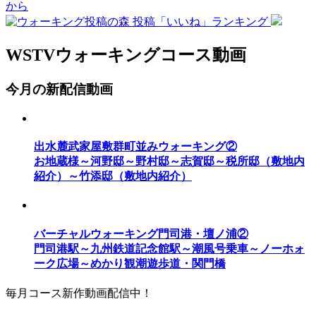
WSTVウォーキングコース動画
今月の新配信動画
出水麓武家屋敷群町並みウォーキング②
お地蔵様～河野邸～野村邸～志賀邸～税所邸（敷地内
紹介）～竹添邸（敷地内紹介）
バーチャルウォーキング門司港・壇ノ浦②
門司港駅～九州鉄道記念館駅～潮風号乗車～ノーホォ
ーク広場～めかり観潮遊歩道・関門橋
毎月コース新作動画配信中！