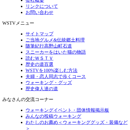
会社概要
リンクについて
お問い合わせ
WSTVメニュー
サイトマップ
ご当地グルメ&伝統郷土料理
随筆紀行高野山町石道
スニーカーをはいた猫の物語
読むＷＳＴＶ
歴史の道百選
WSTVを100%楽しむ方法
夫婦・恋人同志で歩くコース
ウォーキング・グッズ
歴史偉人達の道
みなさんの交流コーナー
ウォーキングイベント・団体情報掲示板
みんなの投稿ウォーキング
わたしのお薦め＜ウォーキンググッズ・装備など
＞