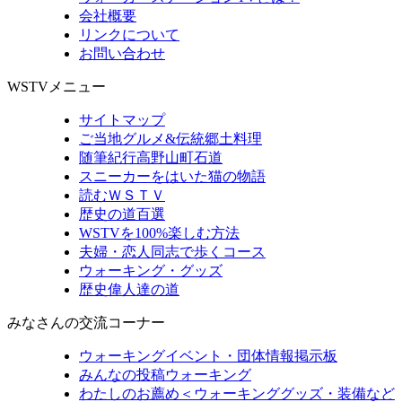
会社概要
リンクについて
お問い合わせ
WSTVメニュー
サイトマップ
ご当地グルメ&伝統郷土料理
随筆紀行高野山町石道
スニーカーをはいた猫の物語
読むＷＳＴＶ
歴史の道百選
WSTVを100%楽しむ方法
夫婦・恋人同志で歩くコース
ウォーキング・グッズ
歴史偉人達の道
みなさんの交流コーナー
ウォーキングイベント・団体情報掲示板
みんなの投稿ウォーキング
わたしのお薦め＜ウォーキンググッズ・装備など