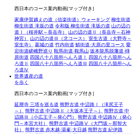
西日本のコース案内動画[マップ付き]
家康伊賀越えの道（信楽街道）ウォーキング
柳生街道
柳生街道 滝坂の道
令和版 柳生街道 滝坂の道
山の辺の
道Ⅰ（桜井駅～長岳寺）
山の辺の道Ⅱ（長岳寺～石神
神宮）
山の辺の道Ⅲ（北コース）
室生古道（大野寺～
室生寺）
葛城の道
竹内街道
鯖街道·大原の里コース
愛
宕街道嵯峨野巡り
鞍馬街道·鞍馬山
坂本龍馬脱藩道·梼
原街道
四国八十八箇所へんろ道Ⅰ
四国八十八箇所へん
ろ道Ⅱ
四国八十八箇所へんろ道Ⅲ
四国八十八箇所へん
ろ道Ⅳ
世界遺産の道
を歩く
西日本のコース案内動画[マップ付き]
延暦寺 三塔を巡る道
熊野古道 中辺路Ⅰ（滝尻王子
～）
熊野古道 中辺路Ⅱ（大坂本王子～）
熊野古道 中
辺路Ⅲ（小広王子～発心門）
熊野古道 中辺路Ⅳ（発心
門～本宮大社）
熊野古道 中辺路Ⅴ（大門坂～那智大
社）
熊野古道 赤木越·湯峯·大日越
熊野古道 紀伊路