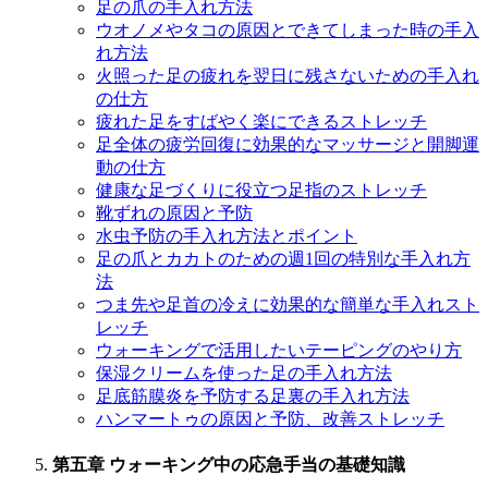
足の爪の手入れ方法
ウオノメやタコの原因とできてしまった時の手入
れ方法
火照った足の疲れを翌日に残さないための手入れ
の仕方
疲れた足をすばやく楽にできるストレッチ
足全体の疲労回復に効果的なマッサージと開脚運
動の仕方
健康な足づくりに役立つ足指のストレッチ
靴ずれの原因と予防
水虫予防の手入れ方法とポイント
足の爪とカカトのための週1回の特別な手入れ方
法
つま先や足首の冷えに効果的な簡単な手入れスト
レッチ
ウォーキングで活用したいテーピングのやり方
保湿クリームを使った足の手入れ方法
足底筋膜炎を予防する足裏の手入れ方法
ハンマートゥの原因と予防、改善ストレッチ
第五章 ウォーキング中の応急手当の基礎知識