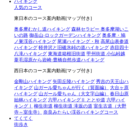
ハイキング
人気のコース
東日本のコース案内動画[マップ付き]
奥多摩むかし道ハイキング
森林セラピー 奥多摩湖いこ
いの路
御岳山·ロックガーデンハイキング
奥多摩・鳩
ノ巣渓谷ハイキング
尾瀬ハイキング・秋
高尾山表参道
ハイキング
軽井沢と旧碓氷峠の道ハイキング
赤目四十
八滝ハイキング
東海道箱根旧街道
甲州街道 小仏峠越
葦毛湿原から岩崎·豊橋自然歩道ハイキング
西日本のコース案内動画[マップ付き]
金剛山ハイキング
矢田丘陵ハイキング
秀吉の天王山ハ
イキング
山ガール愛ちゃんが行く（箕面編）
大台ヶ原
ハイキング
山ガール愛ちゃん（大文字山編）
春日山原
始林ハイキング
六甲ハイキングⅡ ととや道
六甲ハイ
キングⅠ
柳生街道
柳生街道 滝坂の道
室生古道（大野
寺～室生寺）
奈良みたらい渓谷ハイキングコース
てくてく
街歩き