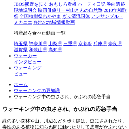
JBOS熊野を歩く
おもしろ看板
ハーティ日記
巻向遺跡
現地説明会
映画俳優リー村山さんの自然塾
2010年和歌
祭
全国植樹祭わかやま
ぎふ清流国体
アンサンブル・
ミカニエ
各地の地域情報動画
特産品を食べた動画 一覧
埼玉県
神奈川県
山梨県
三重県
京都府
兵庫県
奈良県
滋賀県
和歌山県
高知県
ウォーカー
インタビュー
ウォーキング
ビュー
ホーム
ウォーキングの豆知識
ウォーキング中の虫さされ、かぶれの応急手当
ウォーキング中の虫さされ、かぶれの応急手当
緑の多い森林や山、川辺などを歩く際は、虫にさされたり、
毒性のある植物に知らぬ間に触れたりして皮膚がかぶれない