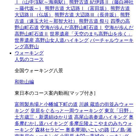
Ⅰ（山中渓駅～海南駅）
熊野古道 紀伊路Ⅱ（藤白神社
～藤代坂～）
熊野古道 大辺路Ⅰ（富田坂）
熊野古道
大辺路Ⅱ（仏坂）
熊野古道 大辺路Ⅲ（長井坂）
熊野
古道（速玉大社～那智大社）
熊野古道 祭り
四季の高
野山町石道
空海が歩んだ高野山町石道Ⅰ
空海が歩んだ
高野山町石道Ⅱ
世界遺産「天空のまち高野山を歩く」
世界遺産 高野山女人道ハイキング
バーチャルウォーキ
ング高野山
ウォーキング
人気のコース
全国ウォーキング八景
和歌山編
東日本のコース案内動画[マップ付き]
富岡製糸場と小幡城下町の道
川越 蔵造の街並みウォー
キング
皇居をぐるっと一周ウォーキング
東京「日野」
土方歳三・新選組ゆかり道
高尾山表参道ハイキング
奥
多摩むかし道ハイキング
多摩丘陵よこやまのみちウォ
ーキング
森林セラピー 奥多摩湖いこいの路
江ノ島·湘